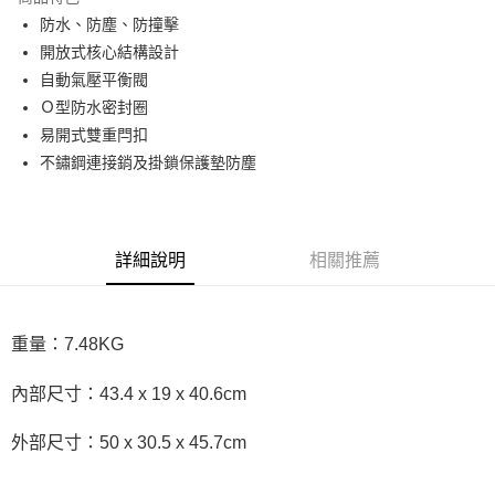
6 期 0 利率 每期
NT$2,373
21家銀行
合作金庫商業銀行
第一商業銀行
防水、防塵、防撞擊
華南商業銀行
彰化商業銀行
12 期 0 利率 每期
NT$1,186
21家銀行
合作金庫商業銀行
第一商業銀行
開放式核心結構設計
上海商業儲蓄銀行
台北富邦商業銀行
華南商業銀行
彰化商業銀行
合作金庫商業銀行
第一商業銀行
LINE Pay
國泰世華商業銀行
兆豐國際商業銀行
自動氣壓平衡閥
上海商業儲蓄銀行
台北富邦商業銀行
華南商業銀行
彰化商業銀行
臺灣中小企業銀行
台中商業銀行
Ｏ型防水密封圈
國泰世華商業銀行
兆豐國際商業銀行
Apple Pay
上海商業儲蓄銀行
台北富邦商業銀行
匯豐（台灣）商業銀行
華泰商業銀行
臺灣中小企業銀行
台中商業銀行
易開式雙重閂扣
國泰世華商業銀行
兆豐國際商業銀行
聯邦商業銀行
遠東國際商業銀行
匯豐（台灣）商業銀行
華泰商業銀行
街口支付
不鏽鋼連接銷及掛鎖保護墊防塵
臺灣中小企業銀行
台中商業銀行
元大商業銀行
永豐商業銀行
聯邦商業銀行
遠東國際商業銀行
匯豐（台灣）商業銀行
華泰商業銀行
玉山商業銀行
星展（台灣）商業銀行
悠遊付
元大商業銀行
永豐商業銀行
聯邦商業銀行
遠東國際商業銀行
台新國際商業銀行
中國信託商業銀行
玉山商業銀行
星展（台灣）商業銀行
元大商業銀行
永豐商業銀行
台灣樂天信用卡公司
Google Pay
台新國際商業銀行
中國信託商業銀行
玉山商業銀行
星展（台灣）商業銀行
詳細說明
相關推薦
台灣樂天信用卡公司
台新國際商業銀行
中國信託商業銀行
全支付
台灣樂天信用卡公司
全盈+PAY
重量：7.48KG
AFTEE先享後付
相關說明
內部尺寸：43.4 x 19 x 40.6cm
【關於「AFTEE先享後付」】
ATM付款
AFTEE先享後付是「在收到商品之後才付款」的支付方式。 讓您購物簡單
外部尺寸：50 x 30.5 x 45.7cm
便利好安心！
１．簡單：不需註冊會員、不需綁卡、不需儲值。
運送方式