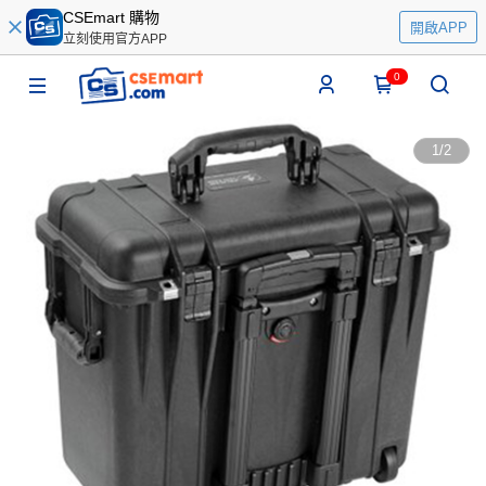
CSEmart 購物
開啟APP
立刻使用官方APP
0
1
/
2