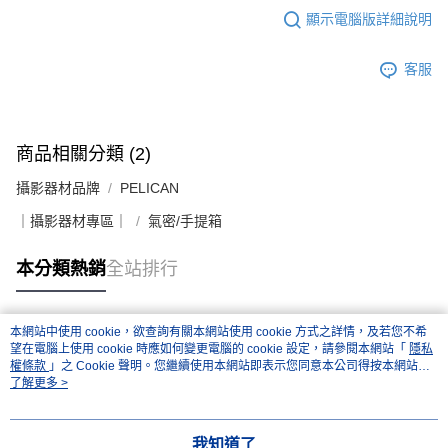
２．便利：只要手機號碼，簡訊認證，即可結帳。
顯示電腦版詳細說明
３．安心：先確認商品／服務後，再付款。
宅配
每筆NT$75，滿NT$399(含以上)免運費
【「AFTEE先享後付」結帳流程】
客服
１．於結帳方式選擇「AFTEE先享後付」後，將跳轉至「AFTEE先享後付」
付款後門市自取
結帳頁面，進行簡訊認證並確認金額後，即可完成結帳。
２．訂單成立數日內，您將收到繳費通知簡訊。
免運費
３．收到繳費通知簡訊後14天內，點擊此簡訊中的連結，可透過四大超商／
ATM／網路銀行／等多元方式進行付款，方視為交易完成。
商品相關分類 (2)
※ 請注意：結帳手續完成當下不需立刻繳費，但若您需要取消訂單，請聯絡
購買商品的店家。未經商家同意取消之訂單仍視為有效，需透過AFTEE先享
攝影器材品牌
PELICAN
後付繳納相關費用。
※ 交易是否成功請以「AFTEE先享後付 」之結帳頁面顯示為準，若有關於
｜攝影器材專區｜
氣密/手提箱
是否繳費成功／繳費後需取消欲退款等相關疑問，請聯繫「AFTEE先享後付
客戶支援中心」
https://netprotections.freshdesk.com/support/home
本分類熱銷
全站排行
【注意事項】
１．透過由恩沛科技股份有限公司提供之「AFTEE先享後付」服務完成之交
易，需依本服務之必要範圍內提供個人資料，並將交易相關給付款項請求債
本網站中使用 cookie，欲查詢有關本網站使用 cookie 方式之詳情，及若您不希
權轉讓予恩沛科技股份有限公司。
熱門標籤
望在電腦上使用 cookie 時應如何變更電腦的 cookie 設定，請參閱本網站「
隱私
２．關於個人資料處理事宜，請瀏覽以下網址：
權條款
」之 Cookie 聲明。您繼續使用本網站即表示您同意本公司得按本網站使
https://aftee.tw/terms/#terms3
用條款之 Cookie 聲明使用 cookie。
了解更多 >
３．未成年的使用者請事先徵得法定代理人或監護人之同意方可使用
「AFTEE先享後付」，若未經同意申辦者引起之損失，本公司不負相關責
任。
我知道了