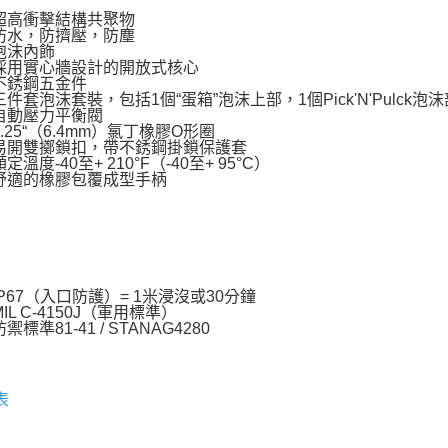
先享後付
超高衝擊結構共聚物
※ 交易是
防水，防擠壓，防塵
是否繳費成
泡沫內飾
付客戶支
採用實心牆設計的開放式核心
不銹鋼五金件
【注意事
三件套泡沫套裝，包括1個“蛋箱”泡沫上部，1個Pick'N'Pulck
１．透過由
自動壓力平衡閥
交易，需
0.25“（6.4mm）氯丁橡膠O形圈
求債權轉
易開雙擲鎖扣，帶不銹鋼掛鎖保護套
額定溫度-40至+ 210°F（-40至+ 95°C）
２．關於
舒適的橡膠包覆成型手柄
https://aft
３．未成
「AFTE
任。
４．使用「
即時審查
結果請求
IP67（入口防護）= 1米浸沒或30分鐘
５．嚴禁
MIL C-4150J（軍用標準）
形，恩沛
防禦標準81-41 / STANAG4280
動。
表