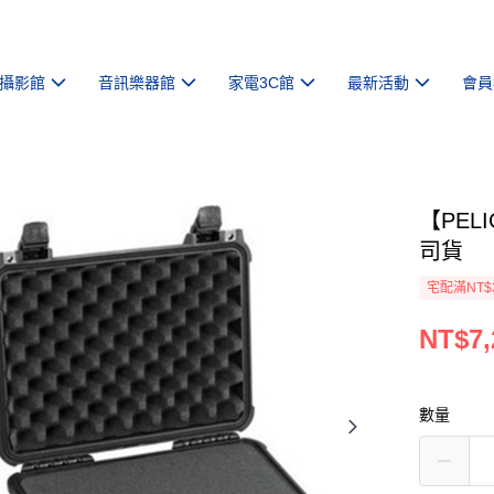
攝影館
音訊樂器館
家電3C館
最新活動
會員
【PEL
司貨
宅配滿NT$
NT$7,
數量