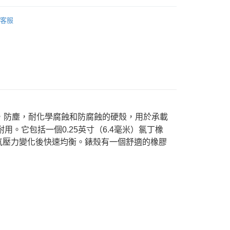
際商業銀行
中國信託商業銀行
業銀行
星展（台灣）商業銀行
業銀行
永豐商業銀行
品牌
PELICAN
天信用卡公司
y
際商業銀行
中國信託商業銀行
客服
業銀行
星展（台灣）商業銀行
天信用卡公司
材專區｜
氣密/手提箱
際商業銀行
中國信託商業銀行
天信用卡公司
享後付
FTEE先享後付」】
先享後付是「在收到商品之後才付款」的支付方式。 讓您購物簡單
心！
密封，防塵，耐化學腐蝕和防腐蝕的硬殼，用於承載
：不需註冊會員、不需綁卡、不需儲值。
。它包括一個0.25英寸（6.4毫米）氯丁橡
：只要手機號碼，簡訊認證，即可結帳。
：先確認商品／服務後，再付款。
氣壓力變化後快速均衡。錶殼有一個舒適的橡膠
EE先享後付」結帳流程】
5，滿NT$399(含以上)免運費
方式選擇「AFTEE先享後付」後，將跳轉至「AFTEE先享後
頁面，進行簡訊認證並確認金額後，即可完成結帳。
市自取
成立數日內，您將收到繳費通知簡訊。
費通知簡訊後14天內，點擊此簡訊中的連結，可透過四大超商
網路銀行／等多元方式進行付款，方視為交易完成。
：結帳手續完成當下不需立刻繳費，但若您需要取消訂單，請聯
的店家。未經商家同意取消之訂單仍視為有效，需透過AFTEE