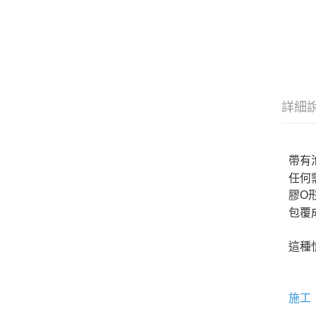
詳細
帶有
任何
膠O
包覆
這種
施工