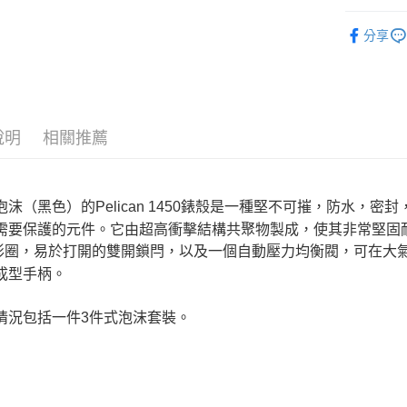
台新國
玉山商
元大商
攝影器材
台灣樂
Google Pa
台新國
分享
玉山商
台灣樂
｜攝影器
台新國
全支付
台灣樂
全盈+PAY
AFTEE先
說明
相關推薦
相關說明
【關於「A
ATM付款
AFTEE
便利好安
泡沫（黑色）的Pelican 1450錶殼是一種堅不可摧，防水，
１．簡單
需要保護的元件。它由超高衝擊結構共聚物製成，使其非常堅固耐用
２．便利
運送方式
３．安心
形圈，易於打開的雙開鎖閂，以及一個自動壓力均衡閥，可在大
宅配
成型手柄。
【「AFT
每筆NT$7
１．於結帳
付」結帳
情況包括一件3件式泡沫套裝。
付款後門
２．訂單
３．收到繳
免運費
／ATM／
※ 請注意
絡購買商品