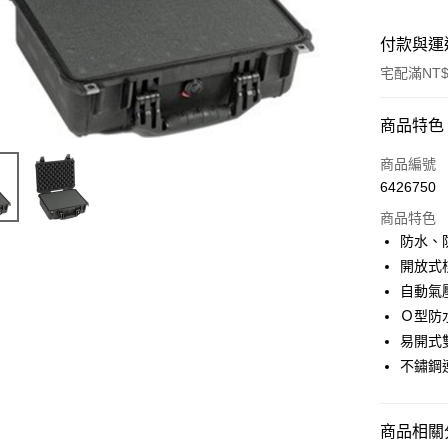
付款與運
宅配滿NT$
付款方式
商品特色
信用卡一
商品編號
6426750
信用卡分
商品特色
3 期 
防水、
6 期 
合作金
開放式
華南商
12 期
自動氣
合作金
上海商
華南商
Ｏ型防
合作金
LINE Pay
國泰世
上海商
易開式
華南商
臺灣中
國泰世
Apple Pay
上海商
不鏽鋼
匯豐（
臺灣中
國泰世
聯邦商
匯豐（
街口支付
臺灣中
元大商
聯邦商
匯豐（
商品相關分
玉山商
悠遊付
元大商
聯邦商