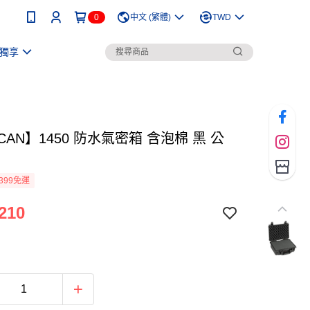
0
中文 (繁體)
TWD
獨享
ICAN】1450 防水氣密箱 含泡棉 黑 公
399免運
210