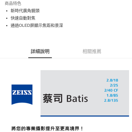
商品特色
6 期 0 利率 每期
NT$5,300
21家銀行
合作金庫商業銀行
第一商業銀行
新時代廣角鏡頭
華南商業銀行
彰化商業銀行
12 期 0 利率 每期
NT$2,650
21家銀行
合作金庫商業銀行
第一商業銀行
快速自動對焦
上海商業儲蓄銀行
台北富邦商業銀行
華南商業銀行
彰化商業銀行
合作金庫商業銀行
第一商業銀行
超商取貨付款
國泰世華商業銀行
兆豐國際商業銀行
通過OLED屏顯示焦距和景深
上海商業儲蓄銀行
台北富邦商業銀行
華南商業銀行
彰化商業銀行
臺灣中小企業銀行
台中商業銀行
國泰世華商業銀行
兆豐國際商業銀行
LINE Pay
上海商業儲蓄銀行
台北富邦商業銀行
匯豐（台灣）商業銀行
華泰商業銀行
臺灣中小企業銀行
台中商業銀行
國泰世華商業銀行
兆豐國際商業銀行
聯邦商業銀行
遠東國際商業銀行
匯豐（台灣）商業銀行
華泰商業銀行
Apple Pay
臺灣中小企業銀行
台中商業銀行
元大商業銀行
永豐商業銀行
詳細說明
相關推薦
聯邦商業銀行
遠東國際商業銀行
匯豐（台灣）商業銀行
華泰商業銀行
玉山商業銀行
星展（台灣）商業銀行
街口支付
元大商業銀行
永豐商業銀行
聯邦商業銀行
遠東國際商業銀行
台新國際商業銀行
中國信託商業銀行
玉山商業銀行
星展（台灣）商業銀行
元大商業銀行
永豐商業銀行
台灣樂天信用卡公司
悠遊付
台新國際商業銀行
中國信託商業銀行
玉山商業銀行
星展（台灣）商業銀行
台灣樂天信用卡公司
台新國際商業銀行
中國信託商業銀行
Google Pay
台灣樂天信用卡公司
全支付
全盈+PAY
AFTEE先享後付
相關說明
【關於「AFTEE先享後付」】
ATM付款
AFTEE先享後付是「在收到商品之後才付款」的支付方式。 讓您購物簡單