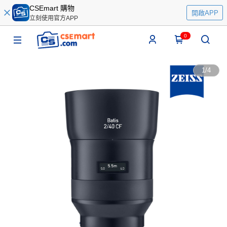
CSEmart 購物
開啟APP
立刻使用官方APP
0
1
/
4