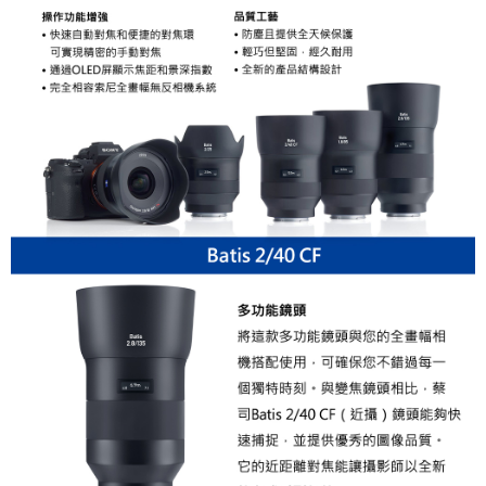
便利好安心！
１．簡單：不需註冊會員、不需綁卡、不需儲值。
運送方式
２．便利：只要手機號碼，簡訊認證，即可結帳。
３．安心：先確認商品／服務後，再付款。
全家取貨付款
每筆NT$60，滿NT$399(含以上)免運費
【「AFTEE先享後付」結帳流程】
１．於結帳方式選擇「AFTEE先享後付」後，將跳轉至「AFTEE先享後付」
萊爾富取貨付款
結帳頁面，進行簡訊認證並確認金額後，即可完成結帳。
２．訂單成立數日內，您將收到繳費通知簡訊。
每筆NT$60，滿NT$399(含以上)免運費
３．收到繳費通知簡訊後14天內，點擊此簡訊中的連結，可透過四大超商／
ATM／網路銀行／等多元方式進行付款，方視為交易完成。
7-11取貨付款
※ 請注意：結帳手續完成當下不需立刻繳費，但若您需要取消訂單，請聯絡
每筆NT$60，滿NT$399(含以上)免運費
購買商品的店家。未經商家同意取消之訂單仍視為有效，需透過AFTEE先享
後付繳納相關費用。
宅配
※ 交易是否成功請以「AFTEE先享後付 」之結帳頁面顯示為準，若有關於
是否繳費成功／繳費後需取消欲退款等相關疑問，請聯繫「AFTEE先享後付
每筆NT$75，滿NT$399(含以上)免運費
客戶支援中心」
https://netprotections.freshdesk.com/support/home
付款後門市自取
【注意事項】
１．透過由恩沛科技股份有限公司提供之「AFTEE先享後付」服務完成之交
免運費
易，需依本服務之必要範圍內提供個人資料，並將交易相關給付款項請求債
權轉讓予恩沛科技股份有限公司。
２．關於個人資料處理事宜，請瀏覽以下網址：
https://aftee.tw/terms/#terms3