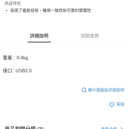
商品特色
6 期 0 利率 每期
NT$278
21家銀行
合作金庫商業銀行
第一商業銀行
採用了最新技術，確保一致性和可靠的導電性
華南商業銀行
彰化商業銀行
12 期 0 利率 每期
NT$139
21家銀行
合作金庫商業銀行
第一商業銀行
上海商業儲蓄銀行
台北富邦商業銀行
華南商業銀行
彰化商業銀行
合作金庫商業銀行
第一商業銀行
超商取貨付款
國泰世華商業銀行
兆豐國際商業銀行
上海商業儲蓄銀行
台北富邦商業銀行
華南商業銀行
彰化商業銀行
臺灣中小企業銀行
台中商業銀行
國泰世華商業銀行
兆豐國際商業銀行
LINE Pay
上海商業儲蓄銀行
台北富邦商業銀行
詳細說明
相關推薦
匯豐（台灣）商業銀行
華泰商業銀行
臺灣中小企業銀行
台中商業銀行
國泰世華商業銀行
兆豐國際商業銀行
聯邦商業銀行
遠東國際商業銀行
匯豐（台灣）商業銀行
華泰商業銀行
Apple Pay
臺灣中小企業銀行
台中商業銀行
元大商業銀行
永豐商業銀行
聯邦商業銀行
遠東國際商業銀行
匯豐（台灣）商業銀行
華泰商業銀行
玉山商業銀行
星展（台灣）商業銀行
街口支付
元大商業銀行
永豐商業銀行
重量 : 0.4kg
聯邦商業銀行
遠東國際商業銀行
台新國際商業銀行
中國信託商業銀行
玉山商業銀行
星展（台灣）商業銀行
元大商業銀行
永豐商業銀行
台灣樂天信用卡公司
悠遊付
台新國際商業銀行
中國信託商業銀行
接口 : USB2.0
玉山商業銀行
星展（台灣）商業銀行
台灣樂天信用卡公司
台新國際商業銀行
中國信託商業銀行
Google Pay
台灣樂天信用卡公司
全支付
顯示電腦版詳細說明
全盈+PAY
客服
AFTEE先享後付
相關說明
【關於「AFTEE先享後付」】
ATM付款
AFTEE先享後付是「在收到商品之後才付款」的支付方式。 讓您購物簡單
查看全部