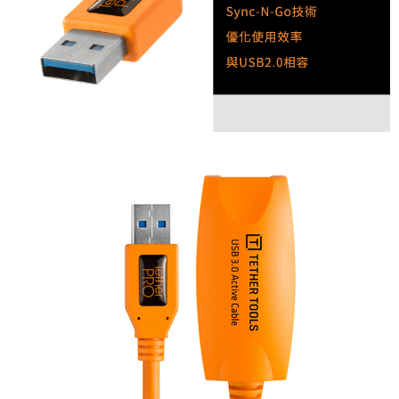
３．未成年的使用者請事先徵得法定代理人或監護人之同意方可使用
「AFTEE先享後付」，若未經同意申辦者引起之損失，本公司不負相關責
任。
４．使用「AFTEE先享後付」時，將依據個別帳號之用戶狀況，依本公司即
時審查核予不同之上限額度；若仍有額度不足之情形，本公司將視審查結果
請求用戶進行身份認證。
５．嚴禁一人註冊多個帳號或使用他人資訊註冊。若發現惡意使用之情形，
恩沛科技股份有限公司將有權停止該用戶之使用額度並採取法律行動。