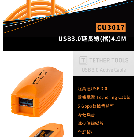
便利好安心！
１．簡單：不需註冊會員、不需綁卡、不需儲值。
運送方式
２．便利：只要手機號碼，簡訊認證，即可結帳。
３．安心：先確認商品／服務後，再付款。
全家取貨付款
每筆NT$60，滿NT$399(含以上)免運費
【「AFTEE先享後付」結帳流程】
１．於結帳方式選擇「AFTEE先享後付」後，將跳轉至「AFTEE先享後付」
萊爾富取貨付款
結帳頁面，進行簡訊認證並確認金額後，即可完成結帳。
２．訂單成立數日內，您將收到繳費通知簡訊。
每筆NT$60，滿NT$399(含以上)免運費
３．收到繳費通知簡訊後14天內，點擊此簡訊中的連結，可透過四大超商／
ATM／網路銀行／等多元方式進行付款，方視為交易完成。
7-11取貨付款
※ 請注意：結帳手續完成當下不需立刻繳費，但若您需要取消訂單，請聯絡
每筆NT$60，滿NT$399(含以上)免運費
購買商品的店家。未經商家同意取消之訂單仍視為有效，需透過AFTEE先享
後付繳納相關費用。
宅配
※ 交易是否成功請以「AFTEE先享後付 」之結帳頁面顯示為準，若有關於
是否繳費成功／繳費後需取消欲退款等相關疑問，請聯繫「AFTEE先享後付
每筆NT$75，滿NT$399(含以上)免運費
客戶支援中心」
https://netprotections.freshdesk.com/support/home
付款後門市自取
【注意事項】
１．透過由恩沛科技股份有限公司提供之「AFTEE先享後付」服務完成之交
免運費
易，需依本服務之必要範圍內提供個人資料，並將交易相關給付款項請求債
權轉讓予恩沛科技股份有限公司。
２．關於個人資料處理事宜，請瀏覽以下網址：
https://aftee.tw/terms/#terms3