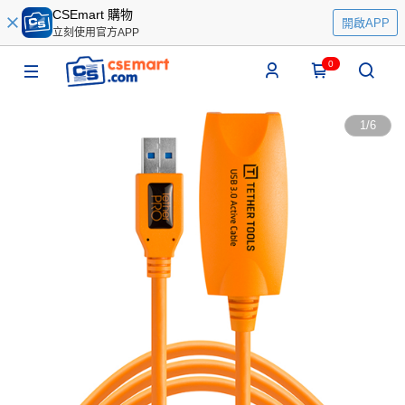
CSEmart 購物
開啟APP
立刻使用官方APP
0
1
/
6