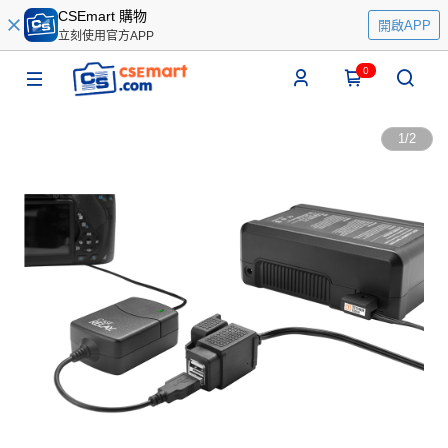
CSEmart 購物
開啟APP
立刻使用官方APP
0
1
/
2