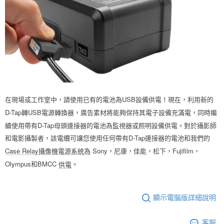
３．未成年的使用者請事先徵得法定代理人或監護人之同意方可使用
「AFTEE先享後付」，若未經同意申辦者引起之損失，本公司不負相關責
任。
４．使用「AFTEE先享後付」時，將依據個別帳號之用戶狀況，依本公司即
時審查核予不同之上限額度；若仍有額度不足之情形，本公司將視審查結果
請求用戶進行身份認證。
５．嚴禁一人註冊多個帳號或使用他人資訊註冊。若發現惡意使用之情形，
恩沛科技股份有限公司將有權停止該用戶之使用額度並採取法律行動。
在現場或工作室中，請使用已有的電池為USB設備供電！
現在，利用新的
D-Tap轉USB電源轉換器，廣告素材將能夠保持其電子設備充滿電，同時繼
續使用帶有D-Tap母頭連接器的電池為監視器或照明設備供電。
對於攝影師
和電影攝製者，該電纜可讓您使用任何帶有D-Tap連接器的電池和我們的
Sony，尼康，佳能，松下，Fujifilm，
Case Relay攝像機電源系統為
Olympus和BMCC
。
供電
顯示電腦版詳細說明
客服