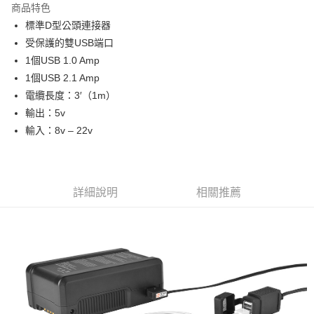
商品特色
6 期 0 利率 每期
NT$291
21家銀行
合作金庫商業銀行
第一商業銀行
標準D型公頭連接器
華南商業銀行
彰化商業銀行
12 期 0 利率 每期
NT$145
21家銀行
合作金庫商業銀行
第一商業銀行
受保護的雙USB端口
上海商業儲蓄銀行
台北富邦商業銀行
華南商業銀行
彰化商業銀行
合作金庫商業銀行
第一商業銀行
超商取貨付款
國泰世華商業銀行
兆豐國際商業銀行
1個USB 1.0 Amp
上海商業儲蓄銀行
台北富邦商業銀行
華南商業銀行
彰化商業銀行
臺灣中小企業銀行
台中商業銀行
1個USB 2.1 Amp
國泰世華商業銀行
兆豐國際商業銀行
LINE Pay
上海商業儲蓄銀行
台北富邦商業銀行
匯豐（台灣）商業銀行
華泰商業銀行
臺灣中小企業銀行
台中商業銀行
電纜長度：3′（1m）
國泰世華商業銀行
兆豐國際商業銀行
聯邦商業銀行
遠東國際商業銀行
匯豐（台灣）商業銀行
華泰商業銀行
Apple Pay
輸出：5v
臺灣中小企業銀行
台中商業銀行
元大商業銀行
永豐商業銀行
聯邦商業銀行
遠東國際商業銀行
匯豐（台灣）商業銀行
華泰商業銀行
輸入：8v – 22v
玉山商業銀行
星展（台灣）商業銀行
街口支付
元大商業銀行
永豐商業銀行
聯邦商業銀行
遠東國際商業銀行
台新國際商業銀行
中國信託商業銀行
玉山商業銀行
星展（台灣）商業銀行
元大商業銀行
永豐商業銀行
台灣樂天信用卡公司
悠遊付
台新國際商業銀行
中國信託商業銀行
玉山商業銀行
星展（台灣）商業銀行
台灣樂天信用卡公司
台新國際商業銀行
中國信託商業銀行
Google Pay
詳細說明
相關推薦
台灣樂天信用卡公司
全支付
全盈+PAY
AFTEE先享後付
相關說明
【關於「AFTEE先享後付」】
ATM付款
AFTEE先享後付是「在收到商品之後才付款」的支付方式。 讓您購物簡單