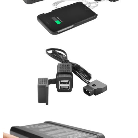
便利好安心！
１．簡單：不需註冊會員、不需綁卡、不需儲值。
運送方式
２．便利：只要手機號碼，簡訊認證，即可結帳。
３．安心：先確認商品／服務後，再付款。
全家取貨付款
每筆NT$60，滿NT$399(含以上)免運費
【「AFTEE先享後付」結帳流程】
１．於結帳方式選擇「AFTEE先享後付」後，將跳轉至「AFTEE先享後付」
萊爾富取貨付款
結帳頁面，進行簡訊認證並確認金額後，即可完成結帳。
２．訂單成立數日內，您將收到繳費通知簡訊。
每筆NT$60，滿NT$399(含以上)免運費
３．收到繳費通知簡訊後14天內，點擊此簡訊中的連結，可透過四大超商／
ATM／網路銀行／等多元方式進行付款，方視為交易完成。
7-11取貨付款
※ 請注意：結帳手續完成當下不需立刻繳費，但若您需要取消訂單，請聯絡
每筆NT$60，滿NT$399(含以上)免運費
購買商品的店家。未經商家同意取消之訂單仍視為有效，需透過AFTEE先享
後付繳納相關費用。
宅配
※ 交易是否成功請以「AFTEE先享後付 」之結帳頁面顯示為準，若有關於
是否繳費成功／繳費後需取消欲退款等相關疑問，請聯繫「AFTEE先享後付
每筆NT$75，滿NT$399(含以上)免運費
客戶支援中心」
https://netprotections.freshdesk.com/support/home
付款後門市自取
【注意事項】
１．透過由恩沛科技股份有限公司提供之「AFTEE先享後付」服務完成之交
免運費
易，需依本服務之必要範圍內提供個人資料，並將交易相關給付款項請求債
權轉讓予恩沛科技股份有限公司。
２．關於個人資料處理事宜，請瀏覽以下網址：
https://aftee.tw/terms/#terms3