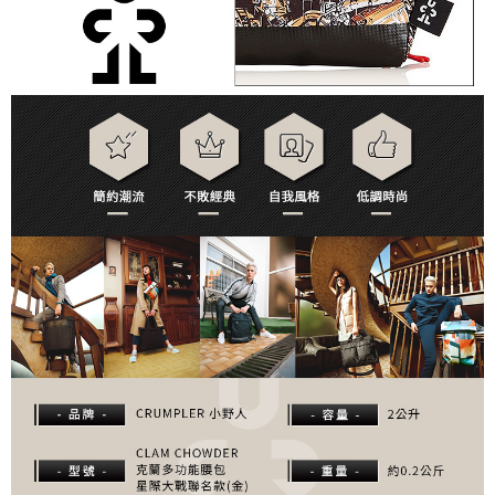
２．便利：只要手機號碼，簡訊認證，即可結帳。
３．安心：先確認商品／服務後，再付款。
宅配
每筆NT$75，滿NT$399(含以上)免運費
【「AFTEE先享後付」結帳流程】
１．於結帳方式選擇「AFTEE先享後付」後，將跳轉至「AFTEE先享後付」
付款後門市自取
結帳頁面，進行簡訊認證並確認金額後，即可完成結帳。
２．訂單成立數日內，您將收到繳費通知簡訊。
免運費
３．收到繳費通知簡訊後14天內，點擊此簡訊中的連結，可透過四大超商／
ATM／網路銀行／等多元方式進行付款，方視為交易完成。
※ 請注意：結帳手續完成當下不需立刻繳費，但若您需要取消訂單，請聯絡
購買商品的店家。未經商家同意取消之訂單仍視為有效，需透過AFTEE先享
後付繳納相關費用。
※ 交易是否成功請以「AFTEE先享後付 」之結帳頁面顯示為準，若有關於
是否繳費成功／繳費後需取消欲退款等相關疑問，請聯繫「AFTEE先享後付
客戶支援中心」
https://netprotections.freshdesk.com/support/home
【注意事項】
１．透過由恩沛科技股份有限公司提供之「AFTEE先享後付」服務完成之交
易，需依本服務之必要範圍內提供個人資料，並將交易相關給付款項請求債
權轉讓予恩沛科技股份有限公司。
２．關於個人資料處理事宜，請瀏覽以下網址：
https://aftee.tw/terms/#terms3
３．未成年的使用者請事先徵得法定代理人或監護人之同意方可使用
「AFTEE先享後付」，若未經同意申辦者引起之損失，本公司不負相關責
任。