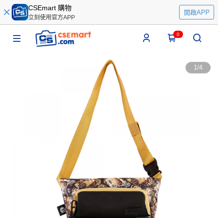
CSEmart 購物
開啟APP
立刻使用官方APP
0
1
/
4