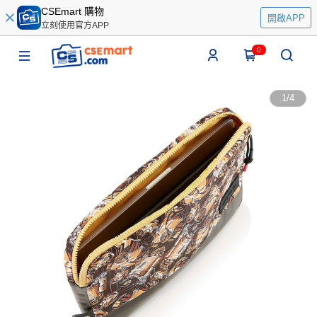
CSEmart 購物
開啟APP
立刻使用官方APP
0
1
/
4