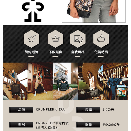
２．便利：只要手機號碼，簡訊認證，即可結帳。
３．安心：先確認商品／服務後，再付款。
宅配
每筆NT$75，滿NT$399(含以上)免運費
【「AFTEE先享後付」結帳流程】
１．於結帳方式選擇「AFTEE先享後付」後，將跳轉至「AFTEE先享後付」
付款後門市自取
結帳頁面，進行簡訊認證並確認金額後，即可完成結帳。
２．訂單成立數日內，您將收到繳費通知簡訊。
免運費
３．收到繳費通知簡訊後14天內，點擊此簡訊中的連結，可透過四大超商／
ATM／網路銀行／等多元方式進行付款，方視為交易完成。
※ 請注意：結帳手續完成當下不需立刻繳費，但若您需要取消訂單，請聯絡
購買商品的店家。未經商家同意取消之訂單仍視為有效，需透過AFTEE先享
後付繳納相關費用。
※ 交易是否成功請以「AFTEE先享後付 」之結帳頁面顯示為準，若有關於
是否繳費成功／繳費後需取消欲退款等相關疑問，請聯繫「AFTEE先享後付
客戶支援中心」
https://netprotections.freshdesk.com/support/home
【注意事項】
１．透過由恩沛科技股份有限公司提供之「AFTEE先享後付」服務完成之交
易，需依本服務之必要範圍內提供個人資料，並將交易相關給付款項請求債
權轉讓予恩沛科技股份有限公司。
２．關於個人資料處理事宜，請瀏覽以下網址：
https://aftee.tw/terms/#terms3
３．未成年的使用者請事先徵得法定代理人或監護人之同意方可使用
「AFTEE先享後付」，若未經同意申辦者引起之損失，本公司不負相關責
任。