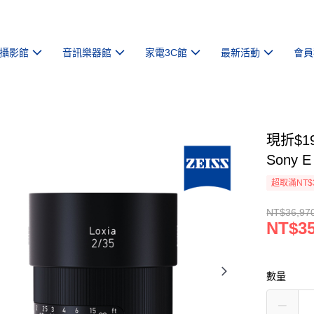
攝影館
音訊樂器館
家電3C館
最新活動
會員
現折$19
Sony
超取滿NT$
NT$36,97
NT$35
數量