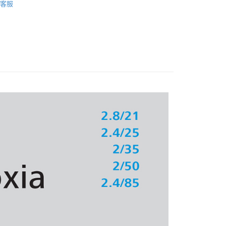
業銀行
星展（台灣）商業銀行
客服
業銀行
永豐商業銀行
業銀行
遠東國際商業銀行
際商業銀行
中國信託商業銀行
頭專區｜
ZEISS 鏡頭
業銀行
星展（台灣）商業銀行
業銀行
永豐商業銀行
天信用卡公司
際商業銀行
中國信託商業銀行
業銀行
星展（台灣）商業銀行
天信用卡公司
際商業銀行
中國信託商業銀行
y
天信用卡公司
享後付
FTEE先享後付」】
先享後付是「在收到商品之後才付款」的支付方式。 讓您購物簡單
心！
：不需註冊會員、不需綁卡、不需儲值。
：只要手機號碼，簡訊認證，即可結帳。
：先確認商品／服務後，再付款。
付款
EE先享後付」結帳流程】
0，滿NT$399(含以上)免運費
方式選擇「AFTEE先享後付」後，將跳轉至「AFTEE先享後
頁面，進行簡訊認證並確認金額後，即可完成結帳。
貨付款
成立數日內，您將收到繳費通知簡訊。
費通知簡訊後14天內，點擊此簡訊中的連結，可透過四大超商
0，滿NT$399(含以上)免運費