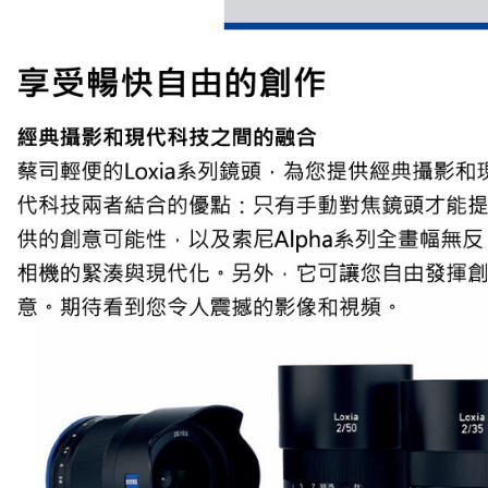
／ATM／
※ 請注意
7-11取貨
絡購買商品
先享後付
每筆NT$6
※ 交易是
是否繳費成
宅配
付客戶支
每筆NT$7
【注意事
付款後門
１．透過由
交易，需
免運費
求債權轉
２．關於
https://aft
３．未成
「AFTE
任。
４．使用「
即時審查
結果請求
５．嚴禁
形，恩沛
動。