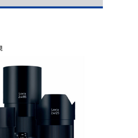
網路銀行／等多元方式進行付款，方視為交易完成。
：結帳手續完成當下不需立刻繳費，但若您需要取消訂單，請聯
付款
的店家。未經商家同意取消之訂單仍視為有效，需透過AFTEE
繳納相關費用。
0，滿NT$399(含以上)免運費
否成功請以「AFTEE先享後付 」之結帳頁面顯示為準，若有關於
功／繳費後需取消欲退款等相關疑問，請聯繫「AFTEE先享後
援中心」
https://netprotections.freshdesk.com/support/home
5，滿NT$399(含以上)免運費
項】
市自取
恩沛科技股份有限公司提供之「AFTEE先享後付」服務完成之
依本服務之必要範圍內提供個人資料，並將交易相關給付款項請
讓予恩沛科技股份有限公司。
個人資料處理事宜，請瀏覽以下網址：
ee.tw/terms/#terms3
年的使用者請事先徵得法定代理人或監護人之同意方可使用
E先享後付」，若未經同意申辦者引起之損失，本公司不負相關責
AFTEE先享後付」時，將依據個別帳號之用戶狀況，依本公司
核予不同之上限額度；若仍有額度不足之情形，本公司將視審查
用戶進行身份認證。
一人註冊多個帳號或使用他人資訊註冊。若發現惡意使用之情
科技股份有限公司將有權停止該用戶之使用額度並採取法律行