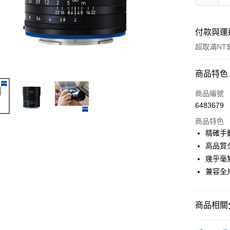
付款與運
超取滿NT$
付款方式
商品特色
信用卡一
商品編號
6483679
信用卡分
商品特色
3 期 
精確手
6 期 
合作金
高品質
華南商
12 期
幾乎毫
合作金
上海商
華南商
兼容全
合作金
超商取貨
國泰世
上海商
華南商
臺灣中
國泰世
LINE Pay
上海商
匯豐（
臺灣中
商品相關分
國泰世
聯邦商
匯豐（
Apple Pay
臺灣中
元大商
聯邦商
攝影器材
匯豐（