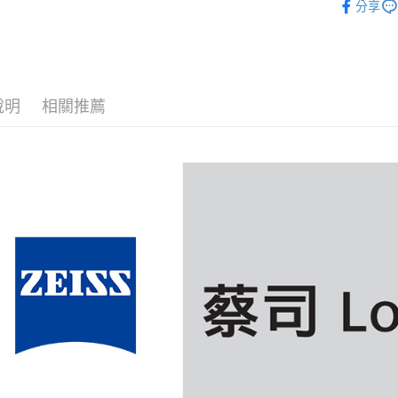
玉山商
街口支付
分享
元大商
聯邦商
台新國
｜主機鏡
玉山商
元大商
台灣樂
悠遊付
台新國
玉山商
台灣樂
台新國
Google Pa
台灣樂
說明
相關推薦
全支付
全盈+PAY
AFTEE先
相關說明
【關於「A
ATM付款
AFTEE
便利好安
１．簡單
２．便利
運送方式
３．安心
全家取貨
【「AFT
每筆NT$6
１．於結帳
付」結帳
萊爾富取
２．訂單
３．收到繳
每筆NT$6