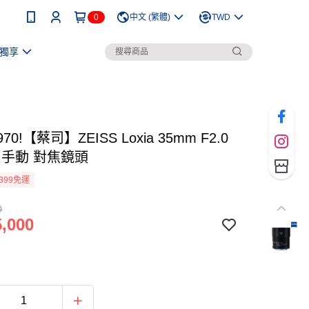
0
中文 (繁體)
TWD
獨享
70!【蔡司】ZEISS Loxia 35mm F2.0
 E 手動 對焦鏡頭
399免運
0
,000