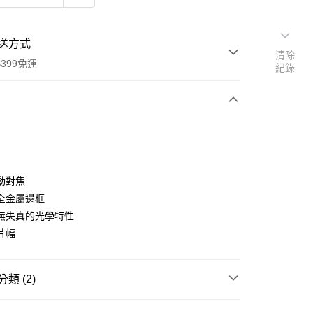
送方式
清除
399免運
紀錄
次付款
期付款
0 利率 每期
NT$11,666
21家銀行
動對焦
0 利率 每期
NT$5,833
21家銀行
庫商業銀行
第一商業銀行
全金屬邊框
業銀行
彰化商業銀行
 0 利率 每期
NT$2,916
21家銀行
無失真的光學特性
庫商業銀行
第一商業銀行
業儲蓄銀行
台北富邦商業銀行
業銀行
彰化商業銀行
片幅
庫商業銀行
第一商業銀行
付款
華商業銀行
兆豐國際商業銀行
業儲蓄銀行
台北富邦商業銀行
業銀行
彰化商業銀行
小企業銀行
台中商業銀行
華商業銀行
兆豐國際商業銀行
業儲蓄銀行
台北富邦商業銀行
台灣）商業銀行
華泰商業銀行
小企業銀行
台中商業銀行
類 (2)
華商業銀行
兆豐國際商業銀行
業銀行
遠東國際商業銀行
台灣）商業銀行
華泰商業銀行
小企業銀行
台中商業銀行
業銀行
永豐商業銀行
業銀行
遠東國際商業銀行
品牌
ZEISS 蔡司
台灣）商業銀行
華泰商業銀行