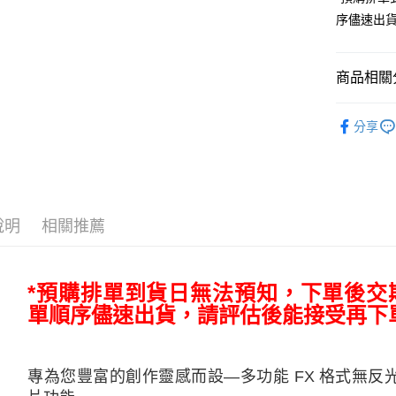
匯豐（
玉山商
悠遊付
元大商
序儘速出
聯邦商
台新國
玉山商
元大商
台灣樂
Google Pa
台新國
玉山商
台灣樂
商品相關分
台新國
全支付
台灣樂
全盈+PAY
攝影器材
分享
｜主機鏡
AFTEE先
相關說明
👍YouTu
【關於「A
ATM付款
AFTEE
便利好安
說明
相關推薦
１．簡單
２．便利
運送方式
３．安心
宅配
*預購排單到貨日無法預知，下單後交
【「AFT
每筆NT$7
１．於結帳
單順序儘速出貨，請評估後能接受再下
付」結帳
付款後門
２．訂單
３．收到繳
免運費
／ATM／
專為您豐富的創作靈感而設—多功能 FX 格式無
※ 請注意