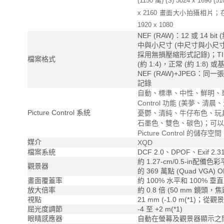
(1150 萬) (S) 3024 x 1696
x 2160 畫面大小拍攝相
1920 x 1080
NEF (RAW)：12 或 14
中與小尺寸 (中尺寸與小尺寸
採用無損壓縮形式記錄)；TIFF
檔案格式
(約 1:4)，正常 (約 1:8
NEF (RAW)+JPEG：同一張
記錄
自動、標準、中性、鮮明、單
Control 功能 (美夢
Picture Control 系統
憂鬱、清純、牛仔布色、玩
石墨色、雙色、碳色)；可以修改已
Picture Control 的儲存空間
媒介
XQD
檔案系統
DCF 2.0、DPOF、Exif 2.31
約 1.27-cm/0.5-in
觀景器
的 369 萬點 (Quad VGA)
畫面覆蓋率
約 100% 水平和 100% 垂直
放大倍率
約 0.8 倍 (50 mm 鏡頭，焦
視點
21 mm (-1.0 m(*1)
屈光度調節
-4 至 +2 m(*1)
眼睛感應器
自動在螢幕及觀景器顯示之