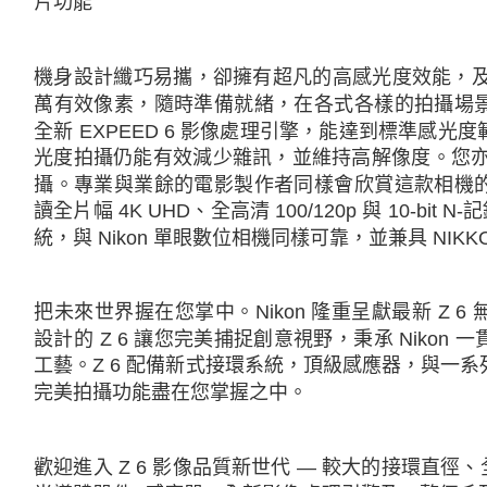
片功能
絡購買商品
先享後付
※ 交易是
是否繳費成
機身設計纖巧易攜，卻擁有超凡的高感光度效能，及卓越
付客戶支
萬有效像素，隨時準備就緒，在各式各樣的拍攝場
【注意事
全新 EXPEED 6 影像處理引擎，能達到標準感光度範圍 
１．透過由
光度拍攝仍能有效減少雜訊，並維持高解像度。您亦可選
交易，需
攝。專業與業餘的電影製作者同樣會欣賞這款相機
求債權轉
２．關於
讀全片幅 4K UHD、全高清 100/120p 與 10-bit
https://aft
統，與 Nikon 單眼數位相機同樣可靠，並兼具 NIK
３．未成
「AFTE
任。
４．使用「
把未來世界握在您掌中。Nikon 隆重呈獻最新 Z 
即時審查
設計的 Z 6 讓您完美捕捉創意視野，秉承 Niko
結果請求
工藝。Z 6 配備新式接環系統，頂級感應器，與一
５．嚴禁
形，恩沛
完美拍攝功能盡在您掌握之中。
動。
歡迎進入 Z 6 影像品質新世代 — 較大的接環直徑、