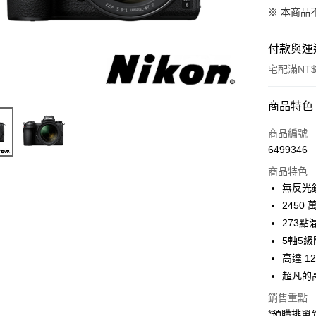
※ 本商品
付款與運
宅配滿NT$
付款方式
商品特色
信用卡一
商品編號
6499346
信用卡分
商品特色
3 期 
無反光
6 期 
合作金
245
華南商
12 期
273點
合作金
上海商
華南商
5軸5
合作金
LINE Pay
國泰世
上海商
高達 1
華南商
臺灣中
國泰世
Apple Pay
上海商
超凡的
匯豐（
臺灣中
國泰世
聯邦商
銷售重點
匯豐（
街口支付
臺灣中
元大商
聯邦商
*預購排