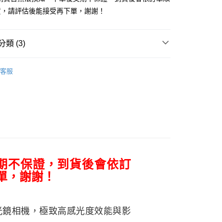
台灣）商業銀行
華泰商業銀行
業銀行
星展（台灣）商業銀行
業銀行
永豐商業銀行
貨，請評估後能接受再下單，謝謝！
業銀行
遠東國際商業銀行
際商業銀行
中國信託商業銀行
業銀行
星展（台灣）商業銀行
業銀行
永豐商業銀行
天信用卡公司
y
際商業銀行
中國信託商業銀行
業銀行
星展（台灣）商業銀行
天信用卡公司
類 (3)
際商業銀行
中國信託商業銀行
天信用卡公司
品牌
NIKON
客服
頭專區｜
相機/視訊/攝影機
享後付
ber 推薦專區👍
相機/鏡頭/配件
FTEE先享後付」】
先享後付是「在收到商品之後才付款」的支付方式。 讓您購物簡單
心！
：不需註冊會員、不需綁卡、不需儲值。
：只要手機號碼，簡訊認證，即可結帳。
：先確認商品／服務後，再付款。
期不保證，到貨後會依訂
EE先享後付」結帳流程】
5，滿NT$399(含以上)免運費
方式選擇「AFTEE先享後付」後，將跳轉至「AFTEE先享後
單，謝謝！
頁面，進行簡訊認證並確認金額後，即可完成結帳。
市自取
成立數日內，您將收到繳費通知簡訊。
費通知簡訊後14天內，點擊此簡訊中的連結，可透過四大超商
網路銀行／等多元方式進行付款，方視為交易完成。
反光鏡相機，極致高感光度效能與影
：結帳手續完成當下不需立刻繳費，但若您需要取消訂單，請聯