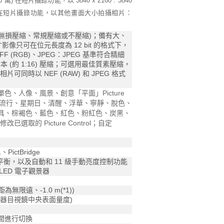
 (510 萬) 在短片攝錄功能，以 3840 x 2160 : 3840
片；在短片攝錄功能，以其他畫面大小拍攝相片：
 bit (無損壓縮、常規壓縮或不壓縮)；備有大、
影像只可在位元長度為 12 bit 的格式下，
 (RGB)、JPEG：JPEG 基準符合精細
) 或基本 (約 1:16) 壓縮；可選用最佳質素壓縮，
相片可同時以 NEF (RAW) 和 JPEG 格式
色、人像、風景、創意「平面」Picture
、清晨、流行、星期日、清醒、浮華、寧靜、脫色、
具、棕褐色、藍色、紅色、粉紅色、炭黑、
選取的 Picture Control；自定
、PictBridge
配備色彩平衡，以及自動和 11 級手動亮度控制功能
 OLED 電子觀景器
距為無限遠、-1.0 m(*1))
；從觀景器目視鏡中央表面量度)
間進行切換