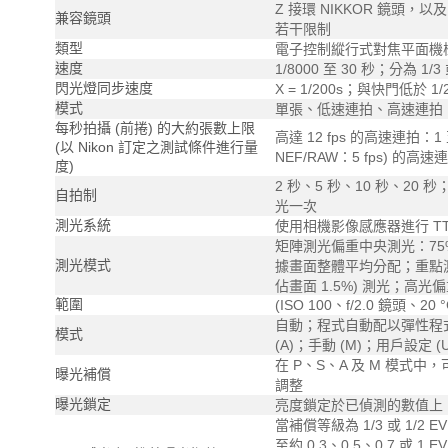
Z 接環 NIKKOR 鏡頭，以
兼容鏡頭
若干限制
類型
電子控制縱行式對焦平面機
速度
1/8000 至 30 秒；分為 1/
閃光燈同步速度
X = 1/200s；與快門低於 
模式
單張、低速連拍、高速連拍、
每秒拍攝 (前捲) 的大約張數上限
高達 12 fps 的高速連拍：1 至 
(以 Nikon 訂定之測試條件進行量
NEF/RAW：5 fps) 的高速連拍 
度)
2 秒、5 秒、10 秒、20 秒；
自拍制
光一次
測光系統
使用相機影像感應器進行 TT
矩陣測光偏重中央測光：75%
測光模式
據畫面整體平均分配；重點測光
佔畫面 1.5%) 測光；高光
範圍
(ISO 100、f/2.0 鏡頭、20 °C
自動；程式自動配以彈性程式 
模式
(A)；手動 (M)；用戶設定 (
在 P、S、A 及 M 模式中，可從 
曝光補償
調整
曝光鎖定
亮度鎖定於已偵測的數值上
當補償等級為 1/3 或 1/2 E
至約 0.3、0.5、0.7 或 1 