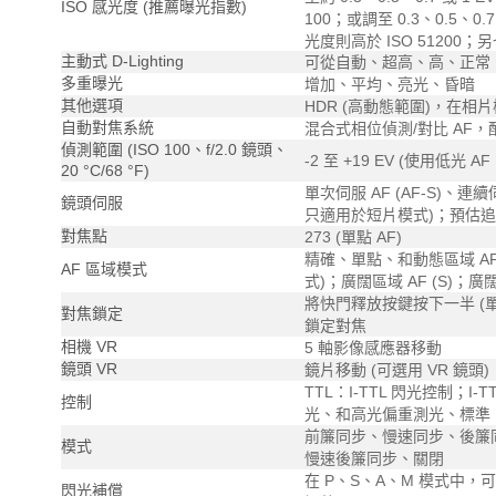
ISO 感光度 (推薦曝光指數)
100；或調至 0.3、0.5、0.7
光度則高於 ISO 51200；
主動式 D-Lighting
可從自動、超高、高、正常
多重曝光
增加、平均、亮光、昏暗
其他選項
HDR (高動態範圍)，在相
自動對焦系統
混合式相位偵測/對比 AF，配
偵測範圍 (ISO 100、f/2.0 鏡頭、
-2 至 +19 EV (使用低光 AF 
20 °C/68 °F)
單次伺服 AF (AF-S)、連續伺
鏡頭伺服
只適用於短片模式)；預估追
對焦點
273 (單點 AF)
精確、單點、和動態區域 AF
AF 區域模式
式)；廣闊區域 AF (S)；廣闊
將快門釋放按鍵按下一半 (單
對焦鎖定
鎖定對焦
相機 VR
5 軸影像感應器移動
鏡頭 VR
鏡片移動 (可選用 VR 鏡頭)
TTL：I-TTL 閃光控制；
控制
光、和高光偏重測光、標準 I
前簾同步、慢速同步、後簾同
模式
慢速後簾同步、關閉
在 P、S、A、M 模式中，可從 -
閃光補償