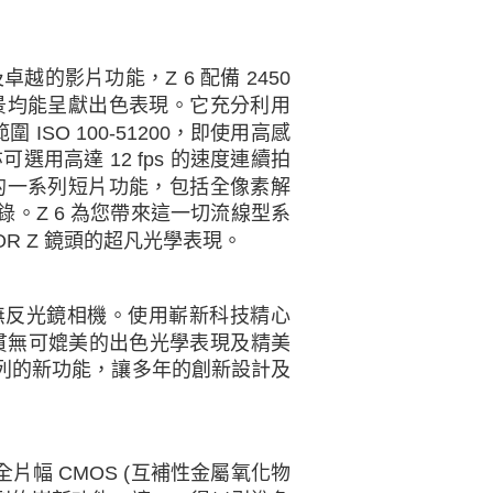
的店家。未經商家同意取消之訂單仍視為有效，需透過AFTEE
繳納相關費用。
否成功請以「AFTEE先享後付 」之結帳頁面顯示為準，若有關於
功／繳費後需取消欲退款等相關疑問，請聯繫「AFTEE先享後
的影片功能，Z 6 配備 2450
援中心」
https://netprotections.freshdesk.com/support/home
景均能呈獻出色表現。它充分利用
項】
ISO 100-51200，即使用高感
恩沛科技股份有限公司提供之「AFTEE先享後付」服務完成之
用高達 12 fps 的速度連續拍
依本服務之必要範圍內提供個人資料，並將交易相關給付款項請
的一系列短片功能，包括全像素解
讓予恩沛科技股份有限公司。
個人資料處理事宜，請瀏覽以下網址：
 N-記錄。Z 6 為您帶來這一切流線型系
ee.tw/terms/#terms3
KOR Z 鏡頭的超凡光學表現。
年的使用者請事先徵得法定代理人或監護人之同意方可使用
E先享後付」，若未經同意申辦者引起之損失，本公司不負相關責
AFTEE先享後付」時，將依據個別帳號之用戶狀況，依本公司
6 無反光鏡相機。使用嶄新科技精心
核予不同之上限額度；若仍有額度不足之情形，本公司將視審查
n 一貫無可媲美的出色光學表現及精美
用戶進行身份認證。
系列的新功能，讓多年的創新設計及
一人註冊多個帳號或使用他人資訊註冊。若發現惡意使用之情
科技股份有限公司將有權停止該用戶之使用額度並採取法律行
全片幅 CMOS (互補性金屬氧化物