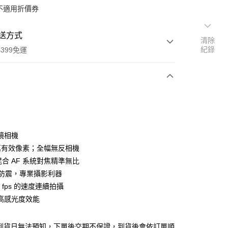
不適用折價券
送方式
清除
紀錄
399免運
次付款
期付款
0 利率 每期
NT$24,660
21家銀行
鏡相機
0 利率 每期
NT$12,330
21家銀行
庫商業銀行
第一商業銀行
0 萬有效像素；全幅無反相機
業銀行
彰化商業銀行
 0 利率 每期
NT$6,165
21家銀行
混合 AF 系統對焦精準無比
庫商業銀行
第一商業銀行
業儲蓄銀行
台北富邦商業銀行
業銀行
彰化商業銀行
級防震，專業攝影利器
庫商業銀行
第一商業銀行
華商業銀行
兆豐國際商業銀行
業儲蓄銀行
台北富邦商業銀行
2 fps 的速度連續拍攝
業銀行
彰化商業銀行
小企業銀行
台中商業銀行
華商業銀行
兆豐國際商業銀行
業儲蓄銀行
台北富邦商業銀行
高感光度效能
台灣）商業銀行
華泰商業銀行
小企業銀行
台中商業銀行
華商業銀行
兆豐國際商業銀行
業銀行
遠東國際商業銀行
台灣）商業銀行
華泰商業銀行
小企業銀行
台中商業銀行
業銀行
永豐商業銀行
業銀行
遠東國際商業銀行
單到貨日無法預知，下單後交期不保證，到貨後會依訂單順