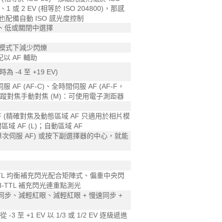
、1 或 2 EV (相等於 ISO 204800)，那感
另也配備自動 ISO 感光度控制
、低或關閉中選擇
片模式下減少閃爍
以 AF 輔助
時為 -4 至 +19 EV)
服 AF (AF-C)、全時間伺服 AF (AF-F，
蹤對焦手動對焦 (M)：可使用電子測距器
 (精確對焦及動態區域 AF 只適用於相片模
區域 AF (L)；自動區域 AF
次伺服 AF) 或按下副選擇器的中心，就能
I-TTL 均衡補充閃光配合矩陣式、偏重中央閃
-TTL 補充閃光連重點測光
步、減輕紅眼、減輕紅眼 + 慢速同步 +
3 至 +1 EV 以 1/3 或 1/2 EV 逐級遞進