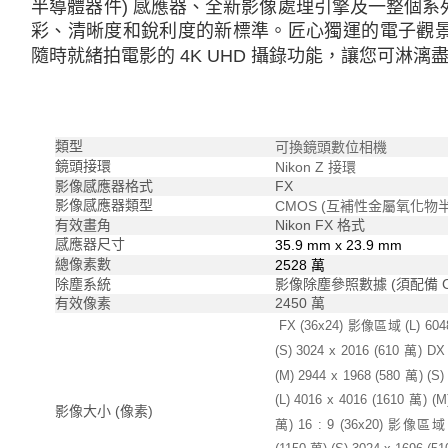
半導體器件) 感應器、全新影像處理引擎及一整個系列
彩、清晰度和銳利度的新標準。匠心獨運的電子觀景器 
隨時就緒拍電影的 4K UHD 攝錄功能，讓您可淋
類型
可換鏡頭數位相機
鏡頭接環
Nikon Z 接環
影像感應器格式
FX
影像感應器類型
CMOS (互補性金屬氧化物
有效畫角
Nikon FX 格式
感應器尺寸
35.9 mm x 23.9 mm
總像素數
2528 萬
除塵系統
影像除塵參照數據 (須配備 Ca
有效像素
2450 萬
FX (36x24) 影像區域 (L) 6048 
(S) 3024 x 2016 (610 萬) D
(M) 2944 x 1968 (580 萬) (S
(L) 4016 x 4016 (1610 萬) (M
影像大小 (像素)
萬) 16 : 9 (36x20) 影像區域 (L