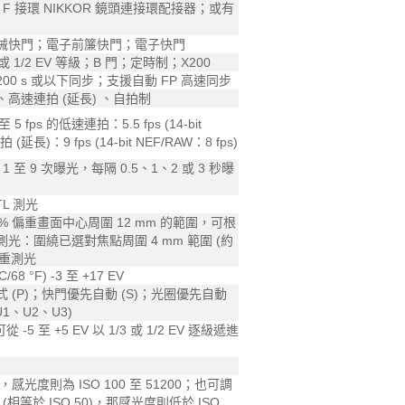
及 F 接環 NIKKOR 鏡頭連接環配接器；或有
械快門；電子前簾快門；電子快門
3 或 1/2 EV 等級；B 門；定時制；X200
1/200 s 或以下同步；支援自動 FP 高速同步
高速連拍 (延長) 、自拍制
5 fps 的低速連拍：5.5 fps (14-bit
(延長)：9 fps (14-bit NEF/RAW：8 fps)
1 至 9 次曝光，每隔 0.5、1、2 或 3 秒曝
L 測光
 偏重畫面中心周圍 12 mm 的範圍，可根
：圍繞已選對焦點周圍 4 mm 範圍 (約
偏重測光
/68 °F) -3 至 +17 EV
(P)；快門優先自動 (S)；光圈優先自動
U1、U2、U3)
-5 至 +5 EV 以 1/3 或 1/2 EV 逐級遞進
V，感光度則為 ISO 100 至 51200；也可調
EV (相等於 ISO 50)，那感光度則低於 ISO