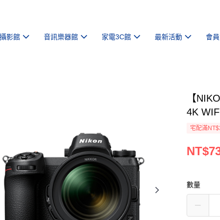
攝影館
音訊樂器館
家電3C館
最新活動
會員
【NIKON
4K W
宅配滿NT$
NT$73
數量