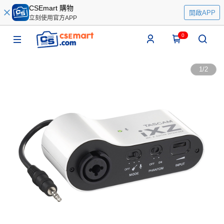
CSEmart 購物
開啟APP
立刻使用官方APP
0
1
/
2