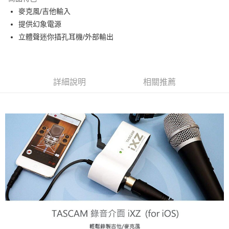
6 期 0 利率 每期
NT$298
21家銀行
合作金庫商業銀行
第一商業銀行
麥克風/吉他輸入
華南商業銀行
彰化商業銀行
12 期 0 利率 每期
NT$149
21家銀行
合作金庫商業銀行
第一商業銀行
提供幻象電源
上海商業儲蓄銀行
台北富邦商業銀行
華南商業銀行
彰化商業銀行
合作金庫商業銀行
第一商業銀行
超商取貨付款
國泰世華商業銀行
兆豐國際商業銀行
立體聲迷你插孔耳機/外部輸出
上海商業儲蓄銀行
台北富邦商業銀行
華南商業銀行
彰化商業銀行
臺灣中小企業銀行
台中商業銀行
國泰世華商業銀行
兆豐國際商業銀行
LINE Pay
上海商業儲蓄銀行
台北富邦商業銀行
匯豐（台灣）商業銀行
華泰商業銀行
臺灣中小企業銀行
台中商業銀行
國泰世華商業銀行
兆豐國際商業銀行
聯邦商業銀行
遠東國際商業銀行
匯豐（台灣）商業銀行
華泰商業銀行
Apple Pay
臺灣中小企業銀行
台中商業銀行
元大商業銀行
永豐商業銀行
詳細說明
相關推薦
聯邦商業銀行
遠東國際商業銀行
匯豐（台灣）商業銀行
華泰商業銀行
玉山商業銀行
星展（台灣）商業銀行
街口支付
元大商業銀行
永豐商業銀行
聯邦商業銀行
遠東國際商業銀行
台新國際商業銀行
中國信託商業銀行
玉山商業銀行
星展（台灣）商業銀行
元大商業銀行
永豐商業銀行
台灣樂天信用卡公司
悠遊付
台新國際商業銀行
中國信託商業銀行
玉山商業銀行
星展（台灣）商業銀行
台灣樂天信用卡公司
台新國際商業銀行
中國信託商業銀行
Google Pay
台灣樂天信用卡公司
全支付
全盈+PAY
AFTEE先享後付
相關說明
【關於「AFTEE先享後付」】
ATM付款
AFTEE先享後付是「在收到商品之後才付款」的支付方式。 讓您購物簡單