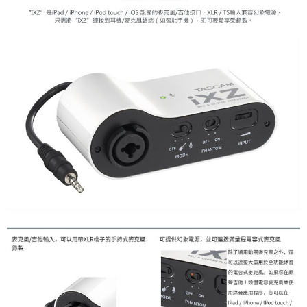
便利好安心！
１．簡單：不需註冊會員、不需綁卡、不需儲值。
運送方式
２．便利：只要手機號碼，簡訊認證，即可結帳。
３．安心：先確認商品／服務後，再付款。
全家取貨付款
每筆NT$60，滿NT$399(含以上)免運費
【「AFTEE先享後付」結帳流程】
１．於結帳方式選擇「AFTEE先享後付」後，將跳轉至「AFTEE先享後付」
萊爾富取貨付款
結帳頁面，進行簡訊認證並確認金額後，即可完成結帳。
２．訂單成立數日內，您將收到繳費通知簡訊。
每筆NT$60，滿NT$399(含以上)免運費
３．收到繳費通知簡訊後14天內，點擊此簡訊中的連結，可透過四大超商／
ATM／網路銀行／等多元方式進行付款，方視為交易完成。
7-11取貨付款
※ 請注意：結帳手續完成當下不需立刻繳費，但若您需要取消訂單，請聯絡
每筆NT$60，滿NT$399(含以上)免運費
購買商品的店家。未經商家同意取消之訂單仍視為有效，需透過AFTEE先享
後付繳納相關費用。
宅配
※ 交易是否成功請以「AFTEE先享後付 」之結帳頁面顯示為準，若有關於
是否繳費成功／繳費後需取消欲退款等相關疑問，請聯繫「AFTEE先享後付
每筆NT$75，滿NT$399(含以上)免運費
客戶支援中心」
https://netprotections.freshdesk.com/support/home
付款後門市自取
【注意事項】
１．透過由恩沛科技股份有限公司提供之「AFTEE先享後付」服務完成之交
免運費
易，需依本服務之必要範圍內提供個人資料，並將交易相關給付款項請求債
權轉讓予恩沛科技股份有限公司。
２．關於個人資料處理事宜，請瀏覽以下網址：
https://aftee.tw/terms/#terms3
３．未成年的使用者請事先徵得法定代理人或監護人之同意方可使用