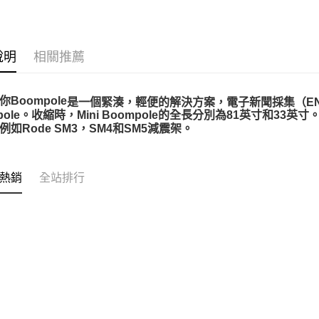
匯豐（
玉山商
RØDE 旗
悠遊付
元大商
聯邦商
台新國
玉山商
元大商
台灣樂
Google Pa
台新國
玉山商
說明
相關推薦
台灣樂
台新國
全支付
台灣樂
全盈+PAY
Boompole
是一個緊湊，輕便的解決方案，電子新聞採集（E
pole。
收縮時，Mini Boompole的全長分別為81英寸和33英寸
AFTEE先
例如Rode SM3，SM4和SM5減震架。
相關說明
【關於「A
ATM付款
AFTEE
便利好安
熱銷
全站排行
１．簡單
２．便利
運送方式
３．安心
宅配
【「AFT
每筆NT$7
１．於結帳
付」結帳
付款後門
２．訂單
３．收到繳
免運費
／ATM／
※ 請注意