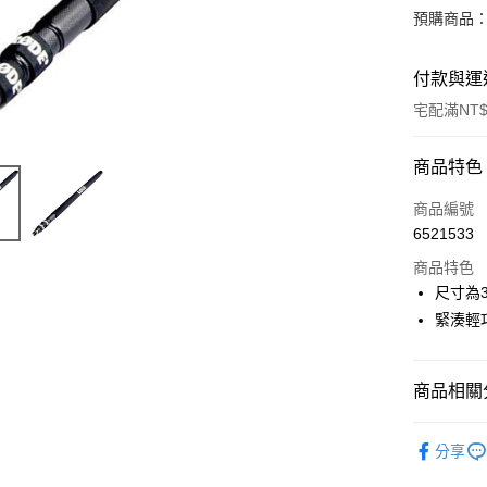
預購商品：
付款與運
宅配滿NT$
付款方式
商品特色
信用卡一
商品編號
6521533
信用卡分
商品特色
3 期 
尺寸為3
6 期 
合作金
緊湊輕
華南商
12 期
合作金
上海商
華南商
合作金
LINE Pay
國泰世
商品相關分
上海商
華南商
臺灣中
國泰世
Apple Pay
上海商
匯豐（
音訊設備
臺灣中
國泰世
分享
聯邦商
匯豐（
街口支付
｜音訊設
臺灣中
元大商
聯邦商