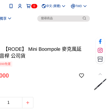
0
中文 (繁體)
TWD
獨享
【RODE】 Mini Boompole 麥克風延
收音桿 公司貨
399免運
000