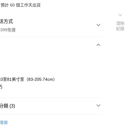
預計 60 個工作天出貨
送方式
清除
紀錄
399免運
次付款
期付款
0 利率 每期
NT$1,333
21家銀行
3至81英寸至（83-205.74cm）
0 利率 每期
NT$666
21家銀行
庫商業銀行
第一商業銀行
巧
業銀行
彰化商業銀行
 0 利率 每期
NT$333
21家銀行
庫商業銀行
第一商業銀行
業儲蓄銀行
台北富邦商業銀行
業銀行
彰化商業銀行
庫商業銀行
第一商業銀行
華商業銀行
兆豐國際商業銀行
類 (3)
業儲蓄銀行
台北富邦商業銀行
業銀行
彰化商業銀行
小企業銀行
台中商業銀行
華商業銀行
兆豐國際商業銀行
業儲蓄銀行
台北富邦商業銀行
台灣）商業銀行
華泰商業銀行
品牌
RØDE
小企業銀行
台中商業銀行
華商業銀行
兆豐國際商業銀行
客服
業銀行
遠東國際商業銀行
台灣）商業銀行
華泰商業銀行
備專區｜
音訊配件
小企業銀行
台中商業銀行
業銀行
永豐商業銀行
業銀行
遠東國際商業銀行