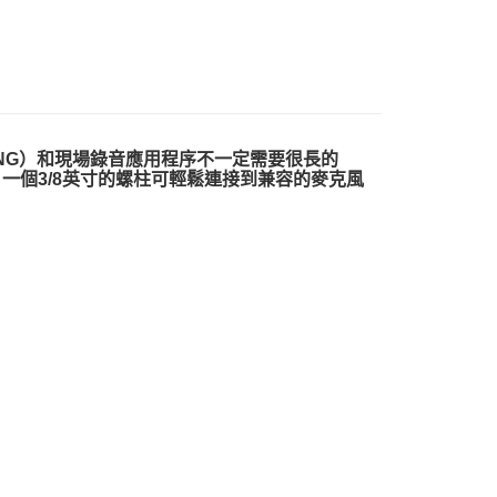
台灣）商業銀行
華泰商業銀行
業銀行
星展（台灣）商業銀行
艦館
音訊配件
業銀行
永豐商業銀行
業銀行
遠東國際商業銀行
際商業銀行
中國信託商業銀行
業銀行
星展（台灣）商業銀行
業銀行
永豐商業銀行
天信用卡公司
y
際商業銀行
中國信託商業銀行
業銀行
星展（台灣）商業銀行
天信用卡公司
際商業銀行
中國信託商業銀行
天信用卡公司
NG）和現場錄音應用程序不一定需要很長的
。
一個3/8英寸的螺柱可輕鬆連接到兼容的麥克風
享後付
FTEE先享後付」】
先享後付是「在收到商品之後才付款」的支付方式。 讓您購物簡單
心！
：不需註冊會員、不需綁卡、不需儲值。
：只要手機號碼，簡訊認證，即可結帳。
：先確認商品／服務後，再付款。
EE先享後付」結帳流程】
5，滿NT$399(含以上)免運費
方式選擇「AFTEE先享後付」後，將跳轉至「AFTEE先享後
頁面，進行簡訊認證並確認金額後，即可完成結帳。
市自取
成立數日內，您將收到繳費通知簡訊。
費通知簡訊後14天內，點擊此簡訊中的連結，可透過四大超商
網路銀行／等多元方式進行付款，方視為交易完成。
：結帳手續完成當下不需立刻繳費，但若您需要取消訂單，請聯