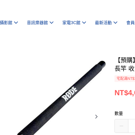
攝影館
音訊樂器館
家電3C館
最新活動
會員
【預購】
長竿 
宅配滿NT$
NT$4,
數量