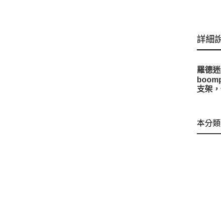
詳細
羅德迷你
boom
支架，
本分類