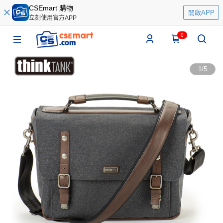
CSEmart 購物
開啟APP
立刻使用官方APP
0
1
/
5