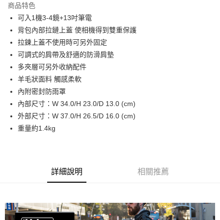
商品特色
6 期 0 利率 每期
NT$1,466
21家銀行
合作金庫商業銀行
第一商業銀行
可入1機3-4鏡+13吋筆電
華南商業銀行
彰化商業銀行
12 期 0 利率 每期
NT$733
21家銀行
合作金庫商業銀行
第一商業銀行
背包內部拉鏈上蓋 使相機得到雙重保護
上海商業儲蓄銀行
台北富邦商業銀行
華南商業銀行
彰化商業銀行
合作金庫商業銀行
第一商業銀行
LINE Pay
國泰世華商業銀行
兆豐國際商業銀行
拉鍊上蓋不使用時可另外固定
上海商業儲蓄銀行
台北富邦商業銀行
華南商業銀行
彰化商業銀行
臺灣中小企業銀行
台中商業銀行
可調式的肩帶及舒適的防滑肩墊
國泰世華商業銀行
兆豐國際商業銀行
Apple Pay
上海商業儲蓄銀行
台北富邦商業銀行
匯豐（台灣）商業銀行
華泰商業銀行
臺灣中小企業銀行
台中商業銀行
多夾層可另外收納配件
國泰世華商業銀行
兆豐國際商業銀行
聯邦商業銀行
遠東國際商業銀行
匯豐（台灣）商業銀行
華泰商業銀行
街口支付
羊毛狀面料 觸感柔軟
臺灣中小企業銀行
台中商業銀行
元大商業銀行
永豐商業銀行
聯邦商業銀行
遠東國際商業銀行
匯豐（台灣）商業銀行
華泰商業銀行
內附密封防雨罩
玉山商業銀行
星展（台灣）商業銀行
悠遊付
元大商業銀行
永豐商業銀行
聯邦商業銀行
遠東國際商業銀行
內部尺寸：W 34.0/H 23.0/D 13.0 (cm)
台新國際商業銀行
中國信託商業銀行
玉山商業銀行
星展（台灣）商業銀行
元大商業銀行
永豐商業銀行
台灣樂天信用卡公司
Google Pay
外部尺寸：W 37.0/H 26.5/D 16.0 (cm)
台新國際商業銀行
中國信託商業銀行
玉山商業銀行
星展（台灣）商業銀行
重量約1.4kg
台灣樂天信用卡公司
台新國際商業銀行
中國信託商業銀行
全支付
台灣樂天信用卡公司
全盈+PAY
AFTEE先享後付
詳細說明
相關推薦
相關說明
【關於「AFTEE先享後付」】
ATM付款
AFTEE先享後付是「在收到商品之後才付款」的支付方式。 讓您購物簡單
便利好安心！
１．簡單：不需註冊會員、不需綁卡、不需儲值。