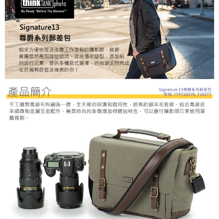
運送方式
２．便利：只要手機號碼，簡訊認證，即可結帳。
３．安心：先確認商品／服務後，再付款。
宅配
每筆NT$75，滿NT$399(含以上)免運費
【「AFTEE先享後付」結帳流程】
１．於結帳方式選擇「AFTEE先享後付」後，將跳轉至「AFTEE先享後付」
付款後門市自取
結帳頁面，進行簡訊認證並確認金額後，即可完成結帳。
２．訂單成立數日內，您將收到繳費通知簡訊。
免運費
３．收到繳費通知簡訊後14天內，點擊此簡訊中的連結，可透過四大超商／
ATM／網路銀行／等多元方式進行付款，方視為交易完成。
※ 請注意：結帳手續完成當下不需立刻繳費，但若您需要取消訂單，請聯絡
購買商品的店家。未經商家同意取消之訂單仍視為有效，需透過AFTEE先享
後付繳納相關費用。
※ 交易是否成功請以「AFTEE先享後付 」之結帳頁面顯示為準，若有關於
是否繳費成功／繳費後需取消欲退款等相關疑問，請聯繫「AFTEE先享後付
客戶支援中心」
https://netprotections.freshdesk.com/support/home
【注意事項】
１．透過由恩沛科技股份有限公司提供之「AFTEE先享後付」服務完成之交
易，需依本服務之必要範圍內提供個人資料，並將交易相關給付款項請求債
權轉讓予恩沛科技股份有限公司。
２．關於個人資料處理事宜，請瀏覽以下網址：
https://aftee.tw/terms/#terms3
３．未成年的使用者請事先徵得法定代理人或監護人之同意方可使用
「AFTEE先享後付」，若未經同意申辦者引起之損失，本公司不負相關責
任。