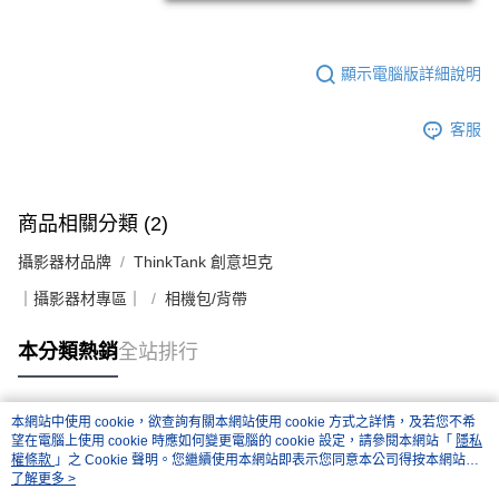
顯示電腦版詳細說明
客服
商品相關分類 (2)
攝影器材品牌
ThinkTank 創意坦克
｜攝影器材專區｜
相機包/背帶
本分類熱銷
全站排行
本網站中使用 cookie，欲查詢有關本網站使用 cookie 方式之詳情，及若您不希
熱門標籤
望在電腦上使用 cookie 時應如何變更電腦的 cookie 設定，請參閱本網站「
隱私
權條款
」之 Cookie 聲明。您繼續使用本網站即表示您同意本公司得按本網站使
用條款之 Cookie 聲明使用 cookie。
了解更多 >