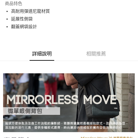
商品特色
6 期 0 利率 每期
NT$283
21家銀行
合作金庫商業銀行
第一商業銀行
高耐用彈道尼龍材質
華南商業銀行
彰化商業銀行
12 期 0 利率 每期
NT$141
21家銀行
合作金庫商業銀行
第一商業銀行
延展性側袋
上海商業儲蓄銀行
台北富邦商業銀行
華南商業銀行
彰化商業銀行
合作金庫商業銀行
第一商業銀行
LINE Pay
國泰世華商業銀行
兆豐國際商業銀行
翻蓋網袋設計
上海商業儲蓄銀行
台北富邦商業銀行
華南商業銀行
彰化商業銀行
臺灣中小企業銀行
台中商業銀行
國泰世華商業銀行
兆豐國際商業銀行
Apple Pay
上海商業儲蓄銀行
台北富邦商業銀行
匯豐（台灣）商業銀行
華泰商業銀行
臺灣中小企業銀行
台中商業銀行
國泰世華商業銀行
兆豐國際商業銀行
聯邦商業銀行
遠東國際商業銀行
匯豐（台灣）商業銀行
華泰商業銀行
街口支付
臺灣中小企業銀行
台中商業銀行
元大商業銀行
永豐商業銀行
詳細說明
相關推薦
聯邦商業銀行
遠東國際商業銀行
匯豐（台灣）商業銀行
華泰商業銀行
玉山商業銀行
星展（台灣）商業銀行
悠遊付
元大商業銀行
永豐商業銀行
聯邦商業銀行
遠東國際商業銀行
台新國際商業銀行
中國信託商業銀行
玉山商業銀行
星展（台灣）商業銀行
元大商業銀行
永豐商業銀行
台灣樂天信用卡公司
Google Pay
台新國際商業銀行
中國信託商業銀行
玉山商業銀行
星展（台灣）商業銀行
台灣樂天信用卡公司
台新國際商業銀行
中國信託商業銀行
全支付
台灣樂天信用卡公司
全盈+PAY
AFTEE先享後付
相關說明
【關於「AFTEE先享後付」】
ATM付款
AFTEE先享後付是「在收到商品之後才付款」的支付方式。 讓您購物簡單
便利好安心！
１．簡單：不需註冊會員、不需綁卡、不需儲值。