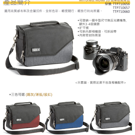
運送方式
２．便利：只要手機號碼，簡訊認證，即可結帳。
３．安心：先確認商品／服務後，再付款。
宅配
每筆NT$75，滿NT$399(含以上)免運費
【「AFTEE先享後付」結帳流程】
１．於結帳方式選擇「AFTEE先享後付」後，將跳轉至「AFTEE先享後付」
付款後門市自取
結帳頁面，進行簡訊認證並確認金額後，即可完成結帳。
２．訂單成立數日內，您將收到繳費通知簡訊。
免運費
３．收到繳費通知簡訊後14天內，點擊此簡訊中的連結，可透過四大超商／
ATM／網路銀行／等多元方式進行付款，方視為交易完成。
※ 請注意：結帳手續完成當下不需立刻繳費，但若您需要取消訂單，請聯絡
購買商品的店家。未經商家同意取消之訂單仍視為有效，需透過AFTEE先享
後付繳納相關費用。
※ 交易是否成功請以「AFTEE先享後付 」之結帳頁面顯示為準，若有關於
是否繳費成功／繳費後需取消欲退款等相關疑問，請聯繫「AFTEE先享後付
客戶支援中心」
https://netprotections.freshdesk.com/support/home
【注意事項】
１．透過由恩沛科技股份有限公司提供之「AFTEE先享後付」服務完成之交
易，需依本服務之必要範圍內提供個人資料，並將交易相關給付款項請求債
權轉讓予恩沛科技股份有限公司。
２．關於個人資料處理事宜，請瀏覽以下網址：
https://aftee.tw/terms/#terms3
３．未成年的使用者請事先徵得法定代理人或監護人之同意方可使用
「AFTEE先享後付」，若未經同意申辦者引起之損失，本公司不負相關責
任。