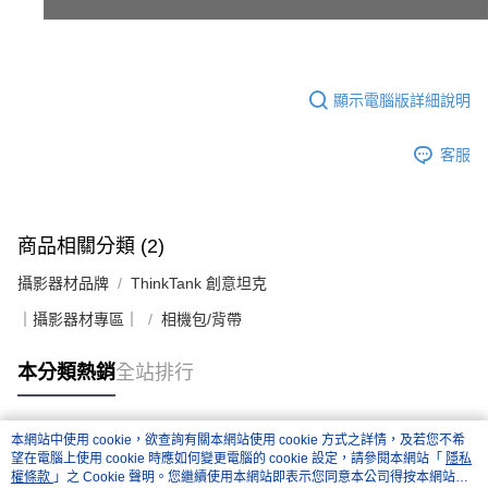
顯示電腦版詳細說明
客服
商品相關分類 (2)
攝影器材品牌
ThinkTank 創意坦克
｜攝影器材專區｜
相機包/背帶
本分類熱銷
全站排行
本網站中使用 cookie，欲查詢有關本網站使用 cookie 方式之詳情，及若您不希
熱門標籤
望在電腦上使用 cookie 時應如何變更電腦的 cookie 設定，請參閱本網站「
隱私
權條款
」之 Cookie 聲明。您繼續使用本網站即表示您同意本公司得按本網站使