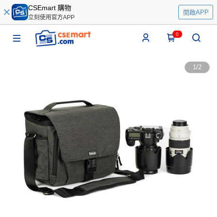
CSEmart 購物
開啟APP
立刻使用官方APP
0
1
/
2