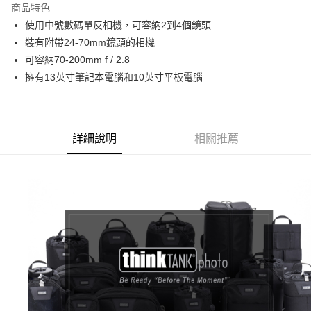
商品特色
6 期 0 利率 每期
NT$750
21家銀行
合作金庫商業銀行
第一商業銀行
使用中號數碼單反相機，可容納2到4個鏡頭
華南商業銀行
彰化商業銀行
12 期 0 利率 每期
NT$375
21家銀行
合作金庫商業銀行
第一商業銀行
裝有附帶24-70mm鏡頭的相機
上海商業儲蓄銀行
台北富邦商業銀行
華南商業銀行
彰化商業銀行
合作金庫商業銀行
第一商業銀行
LINE Pay
國泰世華商業銀行
兆豐國際商業銀行
可容納70-200mm f / 2.8
上海商業儲蓄銀行
台北富邦商業銀行
華南商業銀行
彰化商業銀行
臺灣中小企業銀行
台中商業銀行
擁有13英寸筆記本電腦和10英寸平板電腦
國泰世華商業銀行
兆豐國際商業銀行
Apple Pay
上海商業儲蓄銀行
台北富邦商業銀行
匯豐（台灣）商業銀行
華泰商業銀行
臺灣中小企業銀行
台中商業銀行
國泰世華商業銀行
兆豐國際商業銀行
聯邦商業銀行
遠東國際商業銀行
匯豐（台灣）商業銀行
華泰商業銀行
街口支付
臺灣中小企業銀行
台中商業銀行
元大商業銀行
永豐商業銀行
聯邦商業銀行
遠東國際商業銀行
匯豐（台灣）商業銀行
華泰商業銀行
玉山商業銀行
星展（台灣）商業銀行
悠遊付
元大商業銀行
永豐商業銀行
詳細說明
相關推薦
聯邦商業銀行
遠東國際商業銀行
台新國際商業銀行
中國信託商業銀行
玉山商業銀行
星展（台灣）商業銀行
元大商業銀行
永豐商業銀行
台灣樂天信用卡公司
Google Pay
台新國際商業銀行
中國信託商業銀行
玉山商業銀行
星展（台灣）商業銀行
台灣樂天信用卡公司
台新國際商業銀行
中國信託商業銀行
全支付
台灣樂天信用卡公司
全盈+PAY
AFTEE先享後付
相關說明
【關於「AFTEE先享後付」】
ATM付款
AFTEE先享後付是「在收到商品之後才付款」的支付方式。 讓您購物簡單
便利好安心！
１．簡單：不需註冊會員、不需綁卡、不需儲值。