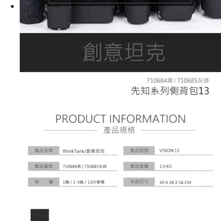
運送方式
２．便利：只要手機號碼，簡訊認證，即可結帳。
３．安心：先確認商品／服務後，再付款。
宅配
每筆NT$75，滿NT$399(含以上)免運費
【「AFTEE先享後付」結帳流程】
１．於結帳方式選擇「AFTEE先享後付」後，將跳轉至「AFTEE先享後付」
付款後門市自取
結帳頁面，進行簡訊認證並確認金額後，即可完成結帳。
２．訂單成立數日內，您將收到繳費通知簡訊。
免運費
３．收到繳費通知簡訊後14天內，點擊此簡訊中的連結，可透過四大超商／
ATM／網路銀行／等多元方式進行付款，方視為交易完成。
※ 請注意：結帳手續完成當下不需立刻繳費，但若您需要取消訂單，請聯絡
購買商品的店家。未經商家同意取消之訂單仍視為有效，需透過AFTEE先享
後付繳納相關費用。
※ 交易是否成功請以「AFTEE先享後付 」之結帳頁面顯示為準，若有關於
是否繳費成功／繳費後需取消欲退款等相關疑問，請聯繫「AFTEE先享後付
客戶支援中心」
https://netprotections.freshdesk.com/support/home
【注意事項】
１．透過由恩沛科技股份有限公司提供之「AFTEE先享後付」服務完成之交
易，需依本服務之必要範圍內提供個人資料，並將交易相關給付款項請求債
權轉讓予恩沛科技股份有限公司。
２．關於個人資料處理事宜，請瀏覽以下網址：
https://aftee.tw/terms/#terms3
３．未成年的使用者請事先徵得法定代理人或監護人之同意方可使用
「AFTEE先享後付」，若未經同意申辦者引起之損失，本公司不負相關責
任。