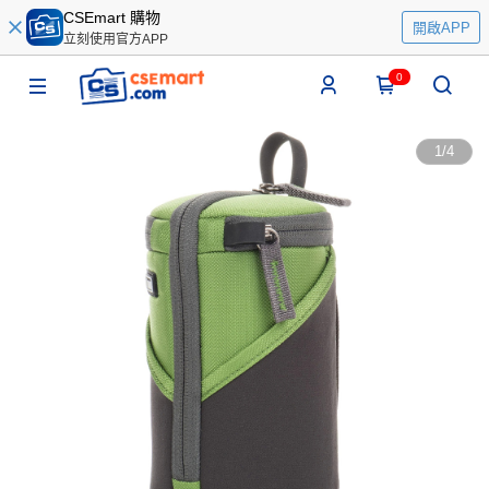
CSEmart 購物
開啟APP
立刻使用官方APP
0
1
/
4