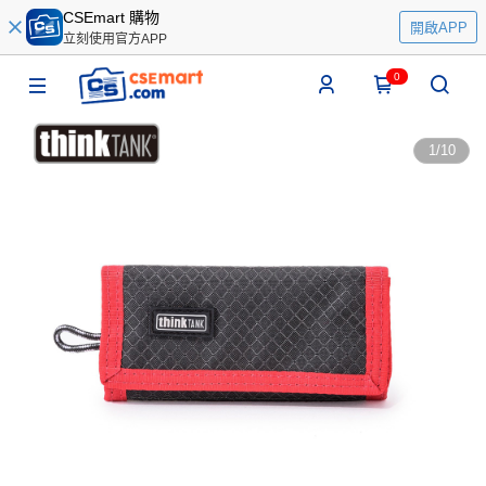
CSEmart 購物
開啟APP
立刻使用官方APP
0
1
/
10