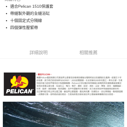
6 期 0 利率 每期
NT$793
21家銀行
合作金庫商業銀行
第一商業銀行
適合Pelican 1510保護套
華南商業銀行
彰化商業銀行
12 期 0 利率 每期
NT$396
21家銀行
合作金庫商業銀行
第一商業銀行
帶縫製外觀的全縫浴缸
上海商業儲蓄銀行
台北富邦商業銀行
華南商業銀行
彰化商業銀行
合作金庫商業銀行
第一商業銀行
LINE Pay
國泰世華商業銀行
兆豐國際商業銀行
十個固定式分隔線
上海商業儲蓄銀行
台北富邦商業銀行
華南商業銀行
彰化商業銀行
臺灣中小企業銀行
台中商業銀行
四個彈性壓緊帶
國泰世華商業銀行
兆豐國際商業銀行
Apple Pay
上海商業儲蓄銀行
台北富邦商業銀行
匯豐（台灣）商業銀行
華泰商業銀行
臺灣中小企業銀行
台中商業銀行
國泰世華商業銀行
兆豐國際商業銀行
聯邦商業銀行
遠東國際商業銀行
匯豐（台灣）商業銀行
華泰商業銀行
街口支付
臺灣中小企業銀行
台中商業銀行
元大商業銀行
永豐商業銀行
聯邦商業銀行
遠東國際商業銀行
匯豐（台灣）商業銀行
華泰商業銀行
玉山商業銀行
星展（台灣）商業銀行
悠遊付
元大商業銀行
永豐商業銀行
詳細說明
相關推薦
聯邦商業銀行
遠東國際商業銀行
台新國際商業銀行
中國信託商業銀行
玉山商業銀行
星展（台灣）商業銀行
元大商業銀行
永豐商業銀行
台灣樂天信用卡公司
Google Pay
台新國際商業銀行
中國信託商業銀行
玉山商業銀行
星展（台灣）商業銀行
台灣樂天信用卡公司
台新國際商業銀行
中國信託商業銀行
全支付
台灣樂天信用卡公司
全盈+PAY
AFTEE先享後付
相關說明
【關於「AFTEE先享後付」】
ATM付款
AFTEE先享後付是「在收到商品之後才付款」的支付方式。 讓您購物簡單
便利好安心！
１．簡單：不需註冊會員、不需綁卡、不需儲值。
運送方式