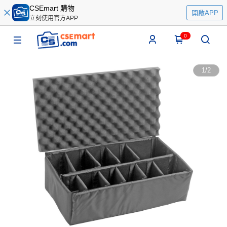
CSEmart 購物
開啟APP
立刻使用官方APP
0
1
/
2