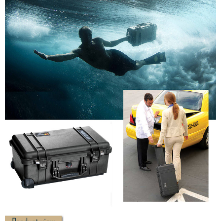
２．便利：只要手機號碼，簡訊認證，即可結帳。
３．安心：先確認商品／服務後，再付款。
宅配
每筆NT$75，滿NT$399(含以上)免運費
【「AFTEE先享後付」結帳流程】
１．於結帳方式選擇「AFTEE先享後付」後，將跳轉至「AFTEE先享後付」
付款後門市自取
結帳頁面，進行簡訊認證並確認金額後，即可完成結帳。
２．訂單成立數日內，您將收到繳費通知簡訊。
免運費
３．收到繳費通知簡訊後14天內，點擊此簡訊中的連結，可透過四大超商／
ATM／網路銀行／等多元方式進行付款，方視為交易完成。
※ 請注意：結帳手續完成當下不需立刻繳費，但若您需要取消訂單，請聯絡
購買商品的店家。未經商家同意取消之訂單仍視為有效，需透過AFTEE先享
後付繳納相關費用。
※ 交易是否成功請以「AFTEE先享後付 」之結帳頁面顯示為準，若有關於
是否繳費成功／繳費後需取消欲退款等相關疑問，請聯繫「AFTEE先享後付
客戶支援中心」
https://netprotections.freshdesk.com/support/home
【注意事項】
１．透過由恩沛科技股份有限公司提供之「AFTEE先享後付」服務完成之交
易，需依本服務之必要範圍內提供個人資料，並將交易相關給付款項請求債
權轉讓予恩沛科技股份有限公司。
２．關於個人資料處理事宜，請瀏覽以下網址：
https://aftee.tw/terms/#terms3
３．未成年的使用者請事先徵得法定代理人或監護人之同意方可使用
「AFTEE先享後付」，若未經同意申辦者引起之損失，本公司不負相關責
任。