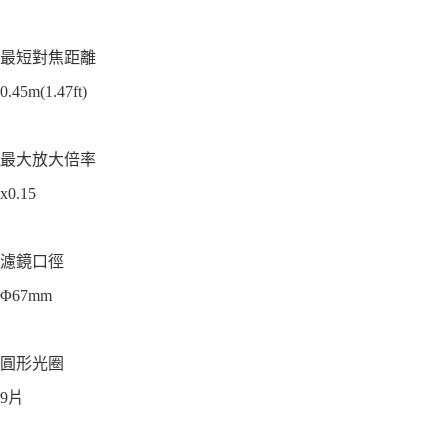
最短對焦距離
0.45m(1.47ft)
最大放大倍率
x0.15
濾鏡口徑
Φ67mm
圓形光圈
9片