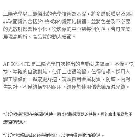
三陽光學以其最傑出的光學技術為基礎，將多層鍍膜以及
3
個
非球面鏡片含括於
9
枚
8
群的鏡頭結構裡，並將色差及不必要
的光散射影響極小化，從影像的中心到每個角落，皆可完美
展現高解析、高品質的動人細節。
AF 50/1.4 FE
是三陽光學首次推出的自動對焦鏡頭，不僅可快
捷、準確的自動對焦，使用上也很流暢，值得信賴。採用人
體工學設計，握感更舒適，鏡頭採用金屬材質、防塵、內對
焦設計，不僅結構堅固耐用，還便於使用偏光鏡及減光鏡。
*部分相機型號在拍攝影片時，因其相機感應器的特性，可能會出現對焦不
流暢的現象。
*部分型號需設成MF(手動對焦)，以便拍攝更穩定的影片。