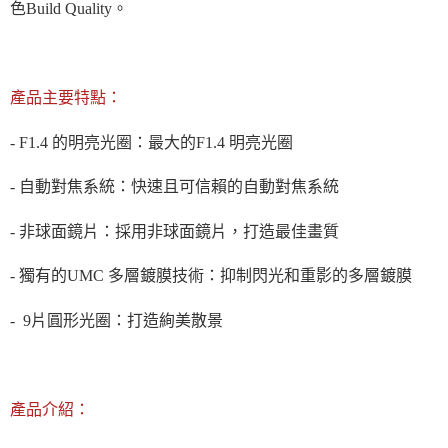
色Build Quality。
４．使用「AFTEE先享後付」時，將依據個別帳號之用戶狀況，依本公司即
時審查核予不同之上限額度；若仍有額度不足之情形，本公司將視審查結果
請求用戶進行身份認證。
５．嚴禁一人註冊多個帳號或使用他人資訊註冊。若發現惡意使用之情形，
恩沛科技股份有限公司將有權停止該用戶之使用額度並採取法律行動。
產品主要特點：
- F1.4 的明亮光圈：最大的F1.4 明亮光圈
- 自動對焦系統：快速且可信賴的自動對焦系統
- 非球面鏡片：採用非球面鏡片，打造最佳畫質
- 獨有的UMC 多層鍍膜技術：抑制閃光和重影的多層鍍膜
- 9片圓形光圈：打造絢美散景
產品介紹：