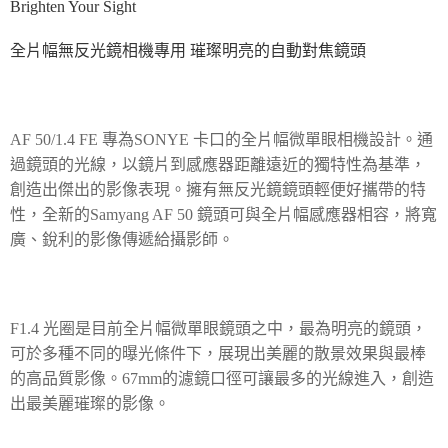
Brighten Your Sight
全片幅無反光鏡相機專用 璀璨明亮的自動對焦鏡頭
AF 50/1.4 FE
專為
SONYE
卡口的全片幅微單眼相機設計。通
過鏡頭的光線，以鏡片到感應器距離遠近的獨特性為基準，
創造出傑出的影像表現。擁有無反光鏡鏡頭輕便好攜帶的特
性，全新的
Samyang AF 50
鏡頭可與全片幅感應器相容，將寬
廣、銳利的影像傳遞給攝影師。
F1.4
光圈是目前全片幅微單眼鏡頭之中，最為明亮的鏡頭，
可於多種不同的曝光條件下，展現出美麗的散景效果與最棒
的高品質影像。
67mm
的濾鏡口徑可讓最多的光線進入，創造
出最美麗璀璨的影像。