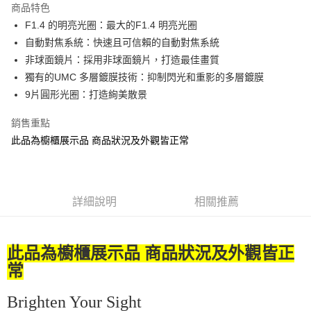
商品特色
6 期 0 利率 每期
NT$3,550
21家銀行
合作金庫商業銀行
第一商業銀行
F1.4 的明亮光圈：最大的F1.4 明亮光圈
華南商業銀行
彰化商業銀行
12 期 0 利率 每期
NT$1,775
21家銀行
合作金庫商業銀行
第一商業銀行
自動對焦系統：快速且可信賴的自動對焦系統
上海商業儲蓄銀行
台北富邦商業銀行
華南商業銀行
彰化商業銀行
合作金庫商業銀行
第一商業銀行
LINE Pay
國泰世華商業銀行
兆豐國際商業銀行
非球面鏡片：採用非球面鏡片，打造最佳畫質
上海商業儲蓄銀行
台北富邦商業銀行
華南商業銀行
彰化商業銀行
臺灣中小企業銀行
台中商業銀行
獨有的UMC 多層鍍膜技術：抑制閃光和重影的多層鍍膜
國泰世華商業銀行
兆豐國際商業銀行
Apple Pay
上海商業儲蓄銀行
台北富邦商業銀行
匯豐（台灣）商業銀行
華泰商業銀行
臺灣中小企業銀行
台中商業銀行
9片圓形光圈：打造絢美散景
國泰世華商業銀行
兆豐國際商業銀行
聯邦商業銀行
遠東國際商業銀行
匯豐（台灣）商業銀行
華泰商業銀行
街口支付
臺灣中小企業銀行
台中商業銀行
元大商業銀行
永豐商業銀行
銷售重點
聯邦商業銀行
遠東國際商業銀行
匯豐（台灣）商業銀行
華泰商業銀行
玉山商業銀行
星展（台灣）商業銀行
悠遊付
元大商業銀行
永豐商業銀行
此品為櫥櫃展示品 商品狀況及外觀皆正常
聯邦商業銀行
遠東國際商業銀行
台新國際商業銀行
中國信託商業銀行
玉山商業銀行
星展（台灣）商業銀行
元大商業銀行
永豐商業銀行
台灣樂天信用卡公司
Google Pay
台新國際商業銀行
中國信託商業銀行
玉山商業銀行
星展（台灣）商業銀行
台灣樂天信用卡公司
台新國際商業銀行
中國信託商業銀行
全支付
台灣樂天信用卡公司
詳細說明
相關推薦
全盈+PAY
AFTEE先享後付
此品為櫥櫃展示品 商品狀況及外觀皆正
相關說明
常
【關於「AFTEE先享後付」】
ATM付款
AFTEE先享後付是「在收到商品之後才付款」的支付方式。 讓您購物簡單
便利好安心！
Brighten Your Sight
１．簡單：不需註冊會員、不需綁卡、不需儲值。