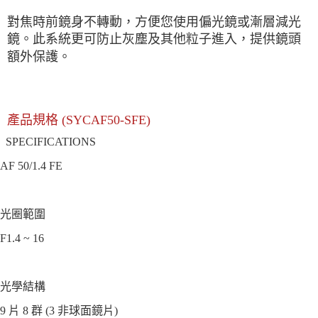
對焦時前鏡身不轉動，方便您使用偏光鏡或漸層減光
鏡。此系統更可防止灰塵及其他粒子進入，提供鏡頭
額外保護。
產品規格 (SYCAF50-SFE)
SPECIFICATIONS
AF 50/1.4 FE
光圈範圍
F1.4 ~ 16
光學結構
9 片 8 群 (3 非球面鏡片)