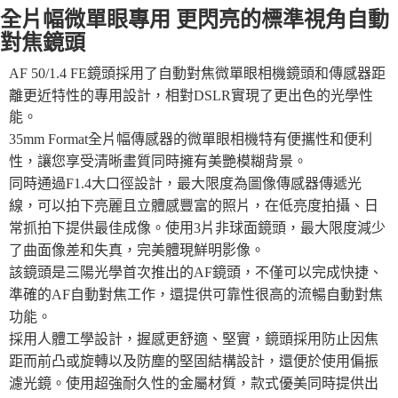
運送方式
２．便利：只要手機號碼，簡訊認證，即可結帳。
全片幅微單眼專用 更閃亮的標準視角自動
３．安心：先確認商品／服務後，再付款。
宅配
對焦鏡頭
每筆NT$75，滿NT$399(含以上)免運費
【「AFTEE先享後付」結帳流程】
AF 50/1.4 FE鏡頭採用了自動對焦微單眼相機鏡頭和傳感器距
１．於結帳方式選擇「AFTEE先享後付」後，將跳轉至「AFTEE先享後付」
付款後門市自取
結帳頁面，進行簡訊認證並確認金額後，即可完成結帳。
離更近特性的專用設計，相對DSLR實現了更出色的光學性
２．訂單成立數日內，您將收到繳費通知簡訊。
免運費
能。
３．收到繳費通知簡訊後14天內，點擊此簡訊中的連結，可透過四大超商／
35mm Format全片幅傳感器的微單眼相機特有便攜性和便利
ATM／網路銀行／等多元方式進行付款，方視為交易完成。
※ 請注意：結帳手續完成當下不需立刻繳費，但若您需要取消訂單，請聯絡
性，讓您享受清晰畫質同時擁有美艷模糊背景。
購買商品的店家。未經商家同意取消之訂單仍視為有效，需透過AFTEE先享
同時通過F1.4大口徑設計，最大限度為圖像傳感器傳遞光
後付繳納相關費用。
線，可以拍下亮麗且立體感豐富的照片，在低亮度拍攝、日
※ 交易是否成功請以「AFTEE先享後付 」之結帳頁面顯示為準，若有關於
是否繳費成功／繳費後需取消欲退款等相關疑問，請聯繫「AFTEE先享後付
常抓拍下提供最佳成像。使用3片非球面鏡頭，最大限度減少
客戶支援中心」
https://netprotections.freshdesk.com/support/home
了曲面像差和失真，完美體現鮮明影像。
【注意事項】
該鏡頭是三陽光學首次推出的AF鏡頭，不僅可以完成快捷、
１．透過由恩沛科技股份有限公司提供之「AFTEE先享後付」服務完成之交
準確的AF自動對焦工作，還提供可靠性很高的流暢自動對焦
易，需依本服務之必要範圍內提供個人資料，並將交易相關給付款項請求債
功能。
權轉讓予恩沛科技股份有限公司。
２．關於個人資料處理事宜，請瀏覽以下網址：
採用人體工學設計，握感更舒適、堅實，鏡頭採用防止因焦
https://aftee.tw/terms/#terms3
距而前凸或旋轉以及防塵的堅固結構設計，還便於使用偏振
３．未成年的使用者請事先徵得法定代理人或監護人之同意方可使用
「AFTEE先享後付」，若未經同意申辦者引起之損失，本公司不負相關責
濾光鏡。
使用超強耐久性的金屬材質，款式優美同時提供出
任。