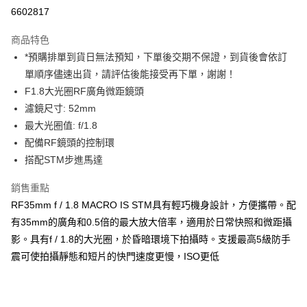
信用卡分期付款
6602817
3 期 0 利率 每期
NT$5,500
21家銀行
商品特色
6 期 0 利率 每期
NT$2,750
21家銀行
合作金庫商業銀行
第一商業銀行
*預購排單到貨日無法預知，下單後交期不保證，到貨後會依訂
華南商業銀行
彰化商業銀行
12 期 0 利率 每期
NT$1,375
21家銀行
合作金庫商業銀行
第一商業銀行
單順序儘速出貨，請評估後能接受再下單，謝謝！
上海商業儲蓄銀行
台北富邦商業銀行
華南商業銀行
彰化商業銀行
合作金庫商業銀行
第一商業銀行
LINE Pay
國泰世華商業銀行
兆豐國際商業銀行
F1.8大光圈RF廣角微距鏡頭
上海商業儲蓄銀行
台北富邦商業銀行
華南商業銀行
彰化商業銀行
臺灣中小企業銀行
台中商業銀行
濾鏡尺寸: 52mm
國泰世華商業銀行
兆豐國際商業銀行
Apple Pay
上海商業儲蓄銀行
台北富邦商業銀行
匯豐（台灣）商業銀行
華泰商業銀行
臺灣中小企業銀行
台中商業銀行
最大光圈值: f/1.8
國泰世華商業銀行
兆豐國際商業銀行
聯邦商業銀行
遠東國際商業銀行
匯豐（台灣）商業銀行
華泰商業銀行
街口支付
配備RF鏡頭的控制環
臺灣中小企業銀行
台中商業銀行
元大商業銀行
永豐商業銀行
聯邦商業銀行
遠東國際商業銀行
匯豐（台灣）商業銀行
華泰商業銀行
搭配STM步進馬達
玉山商業銀行
星展（台灣）商業銀行
悠遊付
元大商業銀行
永豐商業銀行
聯邦商業銀行
遠東國際商業銀行
台新國際商業銀行
中國信託商業銀行
玉山商業銀行
星展（台灣）商業銀行
銷售重點
元大商業銀行
永豐商業銀行
台灣樂天信用卡公司
Google Pay
台新國際商業銀行
中國信託商業銀行
玉山商業銀行
星展（台灣）商業銀行
RF35mm f / 1.8 MACRO IS STM具有輕巧機身設計，方便攜帶。配
台灣樂天信用卡公司
台新國際商業銀行
中國信託商業銀行
全支付
有35mm的廣角和0.5倍的最大放大倍率，適用於日常快照和微距攝
台灣樂天信用卡公司
影。具有f / 1.8的大光圈，於昏暗環境下拍攝時。支援最高5級防手
全盈+PAY
震可使拍攝靜態和短片的快門速度更慢，ISO更低
AFTEE先享後付
相關說明
【關於「AFTEE先享後付」】