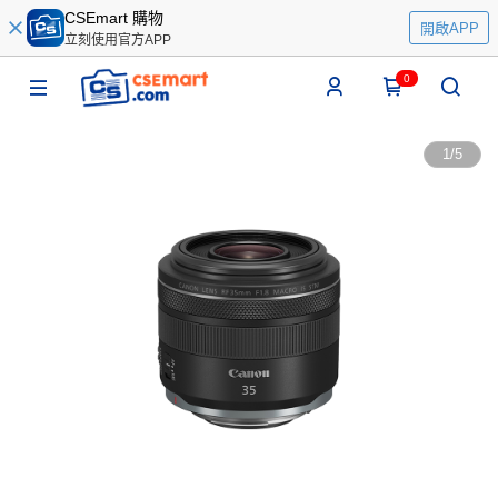
CSEmart 購物
開啟APP
立刻使用官方APP
0
1
/
5