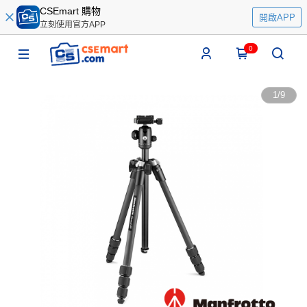
CSEmart 購物
開啟APP
立刻使用官方APP
0
1
/
9