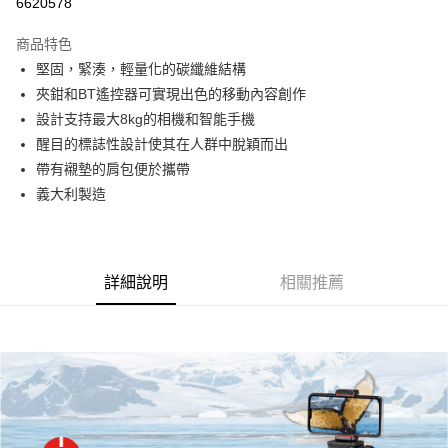
6620578
3 期 0 利率 每期
NT$2,663
21家銀行
商品特色
6 期 0 利率 每期
NT$1,331
21家銀行
合作金庫商業銀行
第一商業銀行
堅固，緊湊，輕量化的碳纖維結構
華南商業銀行
彰化商業銀行
12 期 0 利率 每期
NT$665
21家銀行
合作金庫商業銀行
第一商業銀行
夾鉗和BT遙控器可實現出色的移動內容創作
上海商業儲蓄銀行
台北富邦商業銀行
華南商業銀行
彰化商業銀行
合作金庫商業銀行
第一商業銀行
LINE Pay
國泰世華商業銀行
兆豐國際商業銀行
設計支持最大8kg的相機和智能手機
上海商業儲蓄銀行
台北富邦商業銀行
華南商業銀行
彰化商業銀行
臺灣中小企業銀行
台中商業銀行
醒目的標誌性設計使其在人群中脫穎而出
國泰世華商業銀行
兆豐國際商業銀行
Apple Pay
上海商業儲蓄銀行
台北富邦商業銀行
匯豐（台灣）商業銀行
華泰商業銀行
臺灣中小企業銀行
台中商業銀行
帶有襯墊的肩包便於攜帶
國泰世華商業銀行
兆豐國際商業銀行
聯邦商業銀行
遠東國際商業銀行
匯豐（台灣）商業銀行
華泰商業銀行
街口支付
義大利製造
臺灣中小企業銀行
台中商業銀行
元大商業銀行
永豐商業銀行
聯邦商業銀行
遠東國際商業銀行
匯豐（台灣）商業銀行
華泰商業銀行
玉山商業銀行
星展（台灣）商業銀行
悠遊付
元大商業銀行
永豐商業銀行
聯邦商業銀行
遠東國際商業銀行
台新國際商業銀行
中國信託商業銀行
玉山商業銀行
星展（台灣）商業銀行
元大商業銀行
永豐商業銀行
台灣樂天信用卡公司
Google Pay
台新國際商業銀行
中國信託商業銀行
玉山商業銀行
星展（台灣）商業銀行
詳細說明
相關推薦
台灣樂天信用卡公司
台新國際商業銀行
中國信託商業銀行
全支付
台灣樂天信用卡公司
全盈+PAY
AFTEE先享後付
相關說明
【關於「AFTEE先享後付」】
ATM付款
AFTEE先享後付是「在收到商品之後才付款」的支付方式。 讓您購物簡單