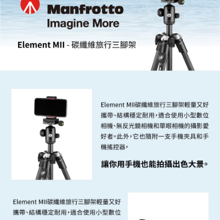
便利好安心！
１．簡單：不需註冊會員、不需綁卡、不需儲值。
運送方式
２．便利：只要手機號碼，簡訊認證，即可結帳。
３．安心：先確認商品／服務後，再付款。
宅配
每筆NT$75，滿NT$399(含以上)免運費
【「AFTEE先享後付」結帳流程】
１．於結帳方式選擇「AFTEE先享後付」後，將跳轉至「AFTEE先享後付」
付款後門市自取
結帳頁面，進行簡訊認證並確認金額後，即可完成結帳。
２．訂單成立數日內，您將收到繳費通知簡訊。
免運費
３．收到繳費通知簡訊後14天內，點擊此簡訊中的連結，可透過四大超商／
ATM／網路銀行／等多元方式進行付款，方視為交易完成。
※ 請注意：結帳手續完成當下不需立刻繳費，但若您需要取消訂單，請聯絡
購買商品的店家。未經商家同意取消之訂單仍視為有效，需透過AFTEE先享
後付繳納相關費用。
※ 交易是否成功請以「AFTEE先享後付 」之結帳頁面顯示為準，若有關於
是否繳費成功／繳費後需取消欲退款等相關疑問，請聯繫「AFTEE先享後付
客戶支援中心」
https://netprotections.freshdesk.com/support/home
【注意事項】
１．透過由恩沛科技股份有限公司提供之「AFTEE先享後付」服務完成之交
易，需依本服務之必要範圍內提供個人資料，並將交易相關給付款項請求債
權轉讓予恩沛科技股份有限公司。
２．關於個人資料處理事宜，請瀏覽以下網址：
https://aftee.tw/terms/#terms3
３．未成年的使用者請事先徵得法定代理人或監護人之同意方可使用