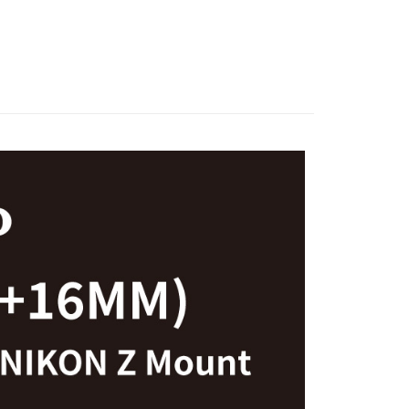
際商業銀行
中國信託商業銀行
材專區｜
鏡片濾鏡
業銀行
星展（台灣）商業銀行
業銀行
永豐商業銀行
天信用卡公司
際商業銀行
中國信託商業銀行
業銀行
星展（台灣）商業銀行
天信用卡公司
際商業銀行
中國信託商業銀行
y
天信用卡公司
享後付
FTEE先享後付」】
先享後付是「在收到商品之後才付款」的支付方式。 讓您購物簡單
心！
：不需註冊會員、不需綁卡、不需儲值。
：只要手機號碼，簡訊認證，即可結帳。
：先確認商品／服務後，再付款。
付款
EE先享後付」結帳流程】
0，滿NT$399(含以上)免運費
方式選擇「AFTEE先享後付」後，將跳轉至「AFTEE先享後
頁面，進行簡訊認證並確認金額後，即可完成結帳。
貨付款
成立數日內，您將收到繳費通知簡訊。
費通知簡訊後14天內，點擊此簡訊中的連結，可透過四大超商
0，滿NT$399(含以上)免運費
網路銀行／等多元方式進行付款，方視為交易完成。