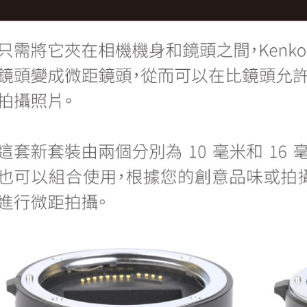
※ 請注意
7-11取貨
絡購買商品
先享後付
每筆NT$6
※ 交易是
是否繳費成
宅配
付客戶支
每筆NT$7
【注意事
付款後門
１．透過由
交易，需
免運費
求債權轉
２．關於
https://aft
３．未成
「AFTE
任。
４．使用「
即時審查
結果請求
５．嚴禁
形，恩沛
動。