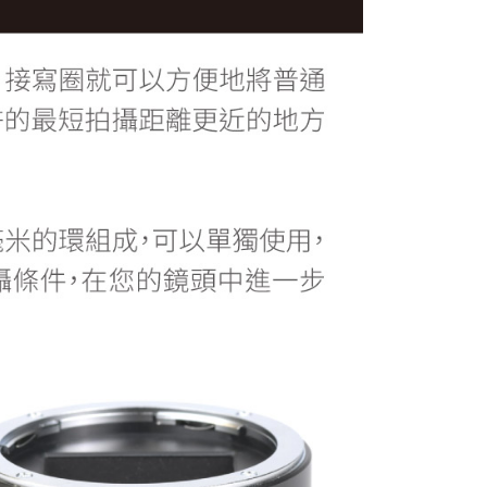
：結帳手續完成當下不需立刻繳費，但若您需要取消訂單，請聯
付款
的店家。未經商家同意取消之訂單仍視為有效，需透過AFTEE
繳納相關費用。
0，滿NT$399(含以上)免運費
否成功請以「AFTEE先享後付 」之結帳頁面顯示為準，若有關於
功／繳費後需取消欲退款等相關疑問，請聯繫「AFTEE先享後
援中心」
https://netprotections.freshdesk.com/support/home
5，滿NT$399(含以上)免運費
項】
市自取
恩沛科技股份有限公司提供之「AFTEE先享後付」服務完成之
依本服務之必要範圍內提供個人資料，並將交易相關給付款項請
讓予恩沛科技股份有限公司。
個人資料處理事宜，請瀏覽以下網址：
ee.tw/terms/#terms3
年的使用者請事先徵得法定代理人或監護人之同意方可使用
E先享後付」，若未經同意申辦者引起之損失，本公司不負相關責
AFTEE先享後付」時，將依據個別帳號之用戶狀況，依本公司
核予不同之上限額度；若仍有額度不足之情形，本公司將視審查
用戶進行身份認證。
一人註冊多個帳號或使用他人資訊註冊。若發現惡意使用之情
科技股份有限公司將有權停止該用戶之使用額度並採取法律行