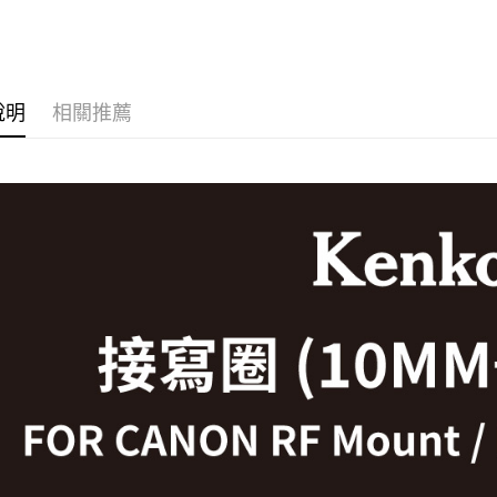
台新國
｜攝影器
玉山商
元大商
台灣樂
悠遊付
台新國
玉山商
台灣樂
台新國
Google Pa
台灣樂
說明
相關推薦
全支付
全盈+PAY
AFTEE先
相關說明
【關於「A
ATM付款
AFTEE
便利好安
１．簡單
２．便利
運送方式
３．安心
全家取貨
【「AFT
每筆NT$6
１．於結帳
付」結帳
萊爾富取
２．訂單
３．收到繳
每筆NT$6
／ATM／