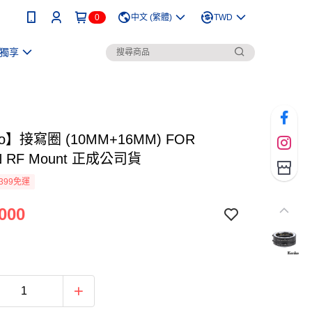
0
中文 (繁體)
TWD
獨享
o】接寫圈 (10MM+16MM) FOR
N RF Mount 正成公司貨
399免運
000