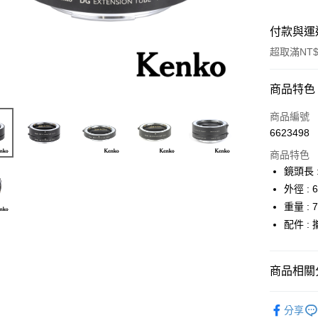
付款與運
超取滿NT$
付款方式
商品特色
信用卡一
商品編號
6623498
信用卡分
商品特色
3 期 
鏡頭長 :
6 期 
合作金
外徑 : 
華南商
12 期
重量 : 7
合作金
上海商
華南商
配件 :
合作金
超商取貨
國泰世
上海商
華南商
臺灣中
國泰世
LINE Pay
上海商
匯豐（
臺灣中
商品相關分
國泰世
聯邦商
匯豐（
Apple Pay
臺灣中
元大商
聯邦商
攝影器材
匯豐（
玉山商
街口支付
分享
元大商
聯邦商