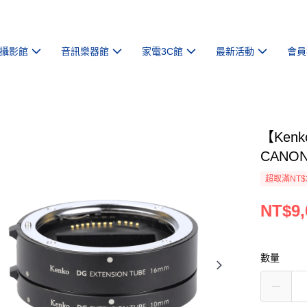
攝影館
音訊樂器館
家電3C館
最新活動
會員
【Kenk
CANO
超取滿NT$
NT$9,
數量