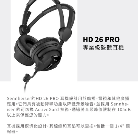
便利好安心！
１．簡單：不需註冊會員、不需綁卡、不需儲值。
運送方式
２．便利：只要手機號碼，簡訊認證，即可結帳。
３．安心：先確認商品／服務後，再付款。
全家取貨付款
每筆NT$60，滿NT$399(含以上)免運費
【「AFTEE先享後付」結帳流程】
１．於結帳方式選擇「AFTEE先享後付」後，將跳轉至「AFTEE先享後付」
萊爾富取貨付款
結帳頁面，進行簡訊認證並確認金額後，即可完成結帳。
２．訂單成立數日內，您將收到繳費通知簡訊。
每筆NT$60，滿NT$399(含以上)免運費
３．收到繳費通知簡訊後14天內，點擊此簡訊中的連結，可透過四大超商／
ATM／網路銀行／等多元方式進行付款，方視為交易完成。
7-11取貨付款
※ 請注意：結帳手續完成當下不需立刻繳費，但若您需要取消訂單，請聯絡
每筆NT$60，滿NT$399(含以上)免運費
購買商品的店家。未經商家同意取消之訂單仍視為有效，需透過AFTEE先享
後付繳納相關費用。
宅配
※ 交易是否成功請以「AFTEE先享後付 」之結帳頁面顯示為準，若有關於
是否繳費成功／繳費後需取消欲退款等相關疑問，請聯繫「AFTEE先享後付
每筆NT$75，滿NT$399(含以上)免運費
客戶支援中心」
https://netprotections.freshdesk.com/support/home
付款後門市自取
【注意事項】
１．透過由恩沛科技股份有限公司提供之「AFTEE先享後付」服務完成之交
免運費
易，需依本服務之必要範圍內提供個人資料，並將交易相關給付款項請求債
權轉讓予恩沛科技股份有限公司。
２．關於個人資料處理事宜，請瀏覽以下網址：
https://aftee.tw/terms/#terms3