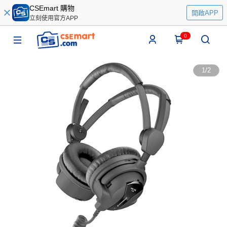
CSEmart 購物
開啟APP
立刻使用官方APP
0
1
/
2