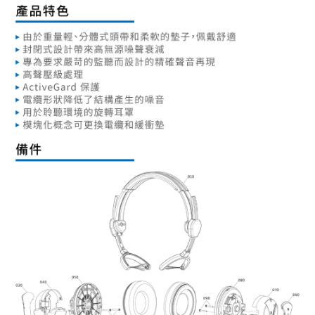
３．未成年的使用者請事先徵得法定代理人或監護人之同意方可使用
「AFTEE先享後付」，若未經同意申辦者引起之損失，本公司不負相關責
任。
４．使用「AFTEE先享後付」時，將依據個別帳號之用戶狀況，依本公司即
時審查核予不同之上限額度；若仍有額度不足之情形，本公司將視審查結果
請求用戶進行身份認證。
５．嚴禁一人註冊多個帳號或使用他人資訊註冊。若發現惡意使用之情形，
恩沛科技股份有限公司將有權停止該用戶之使用額度並採取法律行動。