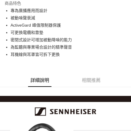
商品特色
6 期 0 利率 每期
NT$2,133
21家銀行
合作金庫商業銀行
第一商業銀行
專為廣播應用而設計
華南商業銀行
彰化商業銀行
12 期 0 利率 每期
NT$1,066
21家銀行
合作金庫商業銀行
第一商業銀行
被動噪聲衰減
上海商業儲蓄銀行
台北富邦商業銀行
華南商業銀行
彰化商業銀行
合作金庫商業銀行
第一商業銀行
超商取貨付款
國泰世華商業銀行
兆豐國際商業銀行
ActiveGard 峰值限制器保護
上海商業儲蓄銀行
台北富邦商業銀行
華南商業銀行
彰化商業銀行
臺灣中小企業銀行
台中商業銀行
可更換電纜和靠墊
國泰世華商業銀行
兆豐國際商業銀行
LINE Pay
上海商業儲蓄銀行
台北富邦商業銀行
匯豐（台灣）商業銀行
華泰商業銀行
臺灣中小企業銀行
台中商業銀行
密閉式設計可增加被動降噪的能力
國泰世華商業銀行
兆豐國際商業銀行
聯邦商業銀行
遠東國際商業銀行
匯豐（台灣）商業銀行
華泰商業銀行
Apple Pay
為監聽與專業場合設計的精準聲音
臺灣中小企業銀行
台中商業銀行
元大商業銀行
永豐商業銀行
聯邦商業銀行
遠東國際商業銀行
匯豐（台灣）商業銀行
華泰商業銀行
耳機線與耳罩皆可拆下更換
玉山商業銀行
星展（台灣）商業銀行
街口支付
元大商業銀行
永豐商業銀行
聯邦商業銀行
遠東國際商業銀行
台新國際商業銀行
中國信託商業銀行
玉山商業銀行
星展（台灣）商業銀行
元大商業銀行
永豐商業銀行
台灣樂天信用卡公司
悠遊付
台新國際商業銀行
中國信託商業銀行
玉山商業銀行
星展（台灣）商業銀行
台灣樂天信用卡公司
台新國際商業銀行
中國信託商業銀行
Google Pay
詳細說明
相關推薦
台灣樂天信用卡公司
全支付
全盈+PAY
AFTEE先享後付
相關說明
【關於「AFTEE先享後付」】
ATM付款
AFTEE先享後付是「在收到商品之後才付款」的支付方式。 讓您購物簡單