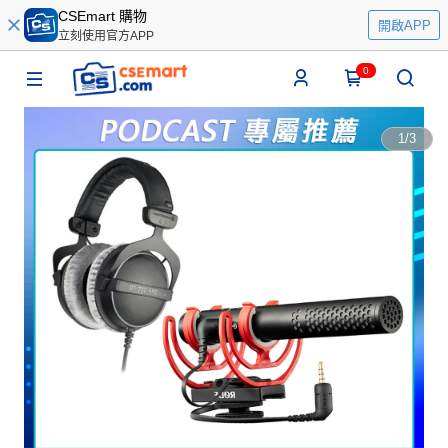
CSEmart 購物
開啟APP
立刻使用官方APP
0
1
/
3