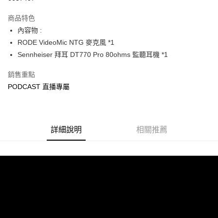
3 期 0 利率 每期
NT$4,666
21家銀行
商品特色
6 期 0 利率 每期
NT$2,333
21家銀行
合作金庫商業銀行
第一商業銀行
內容物 :
華南商業銀行
彰化商業銀行
12 期 0 利率 每期
NT$1,166
21家銀行
合作金庫商業銀行
第一商業銀行
RODE VideoMic NTG 麥克風 *1
上海商業儲蓄銀行
台北富邦商業銀行
華南商業銀行
彰化商業銀行
合作金庫商業銀行
第一商業銀行
LINE Pay
國泰世華商業銀行
兆豐國際商業銀行
Sennheiser 拜耳 DT770 Pro 80ohms 監聽耳機 *1
上海商業儲蓄銀行
台北富邦商業銀行
華南商業銀行
彰化商業銀行
臺灣中小企業銀行
台中商業銀行
國泰世華商業銀行
兆豐國際商業銀行
Apple Pay
上海商業儲蓄銀行
台北富邦商業銀行
銷售重點
匯豐（台灣）商業銀行
華泰商業銀行
臺灣中小企業銀行
台中商業銀行
國泰世華商業銀行
兆豐國際商業銀行
聯邦商業銀行
遠東國際商業銀行
PODCAST 直播專屬
匯豐（台灣）商業銀行
華泰商業銀行
街口支付
臺灣中小企業銀行
台中商業銀行
元大商業銀行
永豐商業銀行
聯邦商業銀行
遠東國際商業銀行
匯豐（台灣）商業銀行
華泰商業銀行
玉山商業銀行
星展（台灣）商業銀行
悠遊付
元大商業銀行
永豐商業銀行
聯邦商業銀行
遠東國際商業銀行
台新國際商業銀行
中國信託商業銀行
玉山商業銀行
星展（台灣）商業銀行
元大商業銀行
永豐商業銀行
台灣樂天信用卡公司
Google Pay
台新國際商業銀行
詳細說明
中國信託商業銀行
相關推薦
玉山商業銀行
星展（台灣）商業銀行
台灣樂天信用卡公司
台新國際商業銀行
中國信託商業銀行
全支付
台灣樂天信用卡公司
全盈+PAY
AFTEE先享後付
相關說明
【關於「AFTEE先享後付」】
ATM付款
AFTEE先享後付是「在收到商品之後才付款」的支付方式。 讓您購物簡單