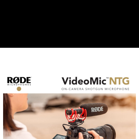
便利好安心！
１．簡單：不需註冊會員、不需綁卡、不需儲值。
運送方式
２．便利：只要手機號碼，簡訊認證，即可結帳。
３．安心：先確認商品／服務後，再付款。
宅配
每筆NT$75，滿NT$399(含以上)免運費
【「AFTEE先享後付」結帳流程】
１．於結帳方式選擇「AFTEE先享後付」後，將跳轉至「AFTEE先享後付」
付款後門市自取
結帳頁面，進行簡訊認證並確認金額後，即可完成結帳。
２．訂單成立數日內，您將收到繳費通知簡訊。
免運費
３．收到繳費通知簡訊後14天內，點擊此簡訊中的連結，可透過四大超商／
ATM／網路銀行／等多元方式進行付款，方視為交易完成。
※ 請注意：結帳手續完成當下不需立刻繳費，但若您需要取消訂單，請聯絡
購買商品的店家。未經商家同意取消之訂單仍視為有效，需透過AFTEE先享
後付繳納相關費用。
※ 交易是否成功請以「AFTEE先享後付 」之結帳頁面顯示為準，若有關於
是否繳費成功／繳費後需取消欲退款等相關疑問，請聯繫「AFTEE先享後付
客戶支援中心」
https://netprotections.freshdesk.com/support/home
【注意事項】
１．透過由恩沛科技股份有限公司提供之「AFTEE先享後付」服務完成之交
易，需依本服務之必要範圍內提供個人資料，並將交易相關給付款項請求債
權轉讓予恩沛科技股份有限公司。
２．關於個人資料處理事宜，請瀏覽以下網址：
https://aftee.tw/terms/#terms3
３．未成年的使用者請事先徵得法定代理人或監護人之同意方可使用