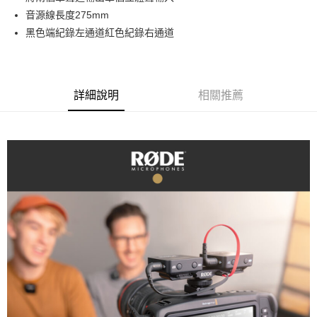
華南商業銀行
彰化商業銀行
12 期 0 利率 每期
NT$87
21家銀行
合作金庫商業銀行
第一商業銀行
音源線長度275mm
上海商業儲蓄銀行
台北富邦商業銀行
華南商業銀行
彰化商業銀行
合作金庫商業銀行
第一商業銀行
超商取貨付款
國泰世華商業銀行
兆豐國際商業銀行
黑色端紀錄左通道紅色紀錄右通道
上海商業儲蓄銀行
台北富邦商業銀行
華南商業銀行
彰化商業銀行
臺灣中小企業銀行
台中商業銀行
國泰世華商業銀行
兆豐國際商業銀行
LINE Pay
上海商業儲蓄銀行
台北富邦商業銀行
匯豐（台灣）商業銀行
華泰商業銀行
臺灣中小企業銀行
台中商業銀行
國泰世華商業銀行
兆豐國際商業銀行
聯邦商業銀行
遠東國際商業銀行
匯豐（台灣）商業銀行
華泰商業銀行
Apple Pay
臺灣中小企業銀行
台中商業銀行
元大商業銀行
永豐商業銀行
詳細說明
相關推薦
聯邦商業銀行
遠東國際商業銀行
匯豐（台灣）商業銀行
華泰商業銀行
玉山商業銀行
星展（台灣）商業銀行
街口支付
元大商業銀行
永豐商業銀行
聯邦商業銀行
遠東國際商業銀行
台新國際商業銀行
中國信託商業銀行
玉山商業銀行
星展（台灣）商業銀行
元大商業銀行
永豐商業銀行
台灣樂天信用卡公司
悠遊付
台新國際商業銀行
中國信託商業銀行
玉山商業銀行
星展（台灣）商業銀行
台灣樂天信用卡公司
台新國際商業銀行
中國信託商業銀行
Google Pay
台灣樂天信用卡公司
全支付
全盈+PAY
AFTEE先享後付
相關說明
【關於「AFTEE先享後付」】
ATM付款
AFTEE先享後付是「在收到商品之後才付款」的支付方式。 讓您購物簡單
便利好安心！
１．簡單：不需註冊會員、不需綁卡、不需儲值。