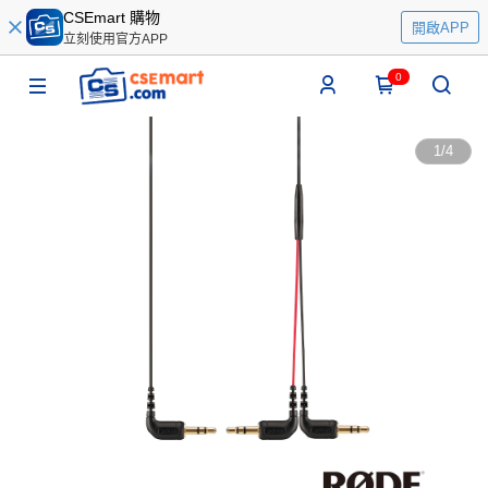
CSEmart 購物
開啟APP
立刻使用官方APP
0
1
/
4