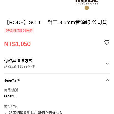
【RODE】SC11 一對二 3.5mm音源線 公司貨
超取滿NT$399免運
NT$1,050
付款與運送方式
超取滿NT$399免運
付款方式
商品特色
信用卡一次付款
商品編號
信用卡分期付款
6658355
3 期 0 利率 每期
NT$350
21家銀行
商品特色
6 期 0 利率 每期
NT$175
21家銀行
合作金庫商業銀行
第一商業銀行
將兩個單聲道輸出單個立體聲輸入