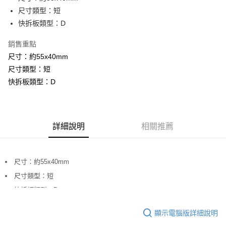
華南商業銀行
彰化商業銀行
12 期 0 利率 每期
NT$165
21家銀行
合作金庫商業銀行
第一商業銀行
尺寸類型：短
上海商業儲蓄銀行
台北富邦商業銀行
華南商業銀行
彰化商業銀行
合作金庫商業銀行
第一商業銀行
LINE Pay
國泰世華商業銀行
兆豐國際商業銀行
快拆板類型：D
上海商業儲蓄銀行
台北富邦商業銀行
華南商業銀行
彰化商業銀行
臺灣中小企業銀行
台中商業銀行
國泰世華商業銀行
兆豐國際商業銀行
Apple Pay
上海商業儲蓄銀行
台北富邦商業銀行
銷售重點
匯豐（台灣）商業銀行
華泰商業銀行
臺灣中小企業銀行
台中商業銀行
國泰世華商業銀行
兆豐國際商業銀行
聯邦商業銀行
遠東國際商業銀行
尺寸：約55x40mm
匯豐（台灣）商業銀行
華泰商業銀行
街口支付
臺灣中小企業銀行
台中商業銀行
元大商業銀行
永豐商業銀行
尺寸類型：短
聯邦商業銀行
遠東國際商業銀行
匯豐（台灣）商業銀行
華泰商業銀行
玉山商業銀行
星展（台灣）商業銀行
悠遊付
元大商業銀行
永豐商業銀行
快拆板類型：D
聯邦商業銀行
遠東國際商業銀行
台新國際商業銀行
中國信託商業銀行
玉山商業銀行
星展（台灣）商業銀行
元大商業銀行
永豐商業銀行
台灣樂天信用卡公司
Google Pay
台新國際商業銀行
中國信託商業銀行
玉山商業銀行
星展（台灣）商業銀行
台灣樂天信用卡公司
台新國際商業銀行
中國信託商業銀行
全支付
台灣樂天信用卡公司
詳細說明
相關推薦
全盈+PAY
AFTEE先享後付
尺寸：約55x40mm
相關說明
尺寸類型：短
【關於「AFTEE先享後付」】
ATM付款
AFTEE先享後付是「在收到商品之後才付款」的支付方式。 讓您購物簡單
快拆板類型：D
便利好安心！
１．簡單：不需註冊會員、不需綁卡、不需儲值。
＊＊以上規格及隨機標準配備以實際出貨為主！＊＊
運送方式
顯示電腦版詳細說明
２．便利：只要手機號碼，簡訊認證，即可結帳。
３．安心：先確認商品／服務後，再付款。