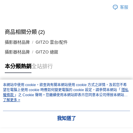
宅配
客服
每筆NT$75，滿NT$399(含以上)免運費
【「AFTEE先享後付」結帳流程】
１．於結帳方式選擇「AFTEE先享後付」後，將跳轉至「AFTEE先享後付」
付款後門市自取
結帳頁面，進行簡訊認證並確認金額後，即可完成結帳。
２．訂單成立數日內，您將收到繳費通知簡訊。
免運費
３．收到繳費通知簡訊後14天內，點擊此簡訊中的連結，可透過四大超商／
商品相關分類 (2)
ATM／網路銀行／等多元方式進行付款，方視為交易完成。
※ 請注意：結帳手續完成當下不需立刻繳費，但若您需要取消訂單，請聯絡
攝影器材品牌
GITZO 雲台/配件
購買商品的店家。未經商家同意取消之訂單仍視為有效，需透過AFTEE先享
後付繳納相關費用。
攝影器材品牌
GITZO 總館
※ 交易是否成功請以「AFTEE先享後付 」之結帳頁面顯示為準，若有關於
是否繳費成功／繳費後需取消欲退款等相關疑問，請聯繫「AFTEE先享後付
本分類熱銷
全站排行
客戶支援中心」
https://netprotections.freshdesk.com/support/home
【注意事項】
１．透過由恩沛科技股份有限公司提供之「AFTEE先享後付」服務完成之交
本網站中使用 cookie，欲查詢有關本網站使用 cookie 方式之詳情，及若您不希
熱門標籤
易，需依本服務之必要範圍內提供個人資料，並將交易相關給付款項請求債
望在電腦上使用 cookie 時應如何變更電腦的 cookie 設定，請參閱本網站「
隱私
權轉讓予恩沛科技股份有限公司。
權條款
」之 Cookie 聲明。您繼續使用本網站即表示您同意本公司得按本網站使
２．關於個人資料處理事宜，請瀏覽以下網址：
用條款之 Cookie 聲明使用 cookie。
了解更多 >
https://aftee.tw/terms/#terms3
３．未成年的使用者請事先徵得法定代理人或監護人之同意方可使用
「AFTEE先享後付」，若未經同意申辦者引起之損失，本公司不負相關責
我知道了
任。
４．使用「AFTEE先享後付」時，將依據個別帳號之用戶狀況，依本公司即
時審查核予不同之上限額度；若仍有額度不足之情形，本公司將視審查結果