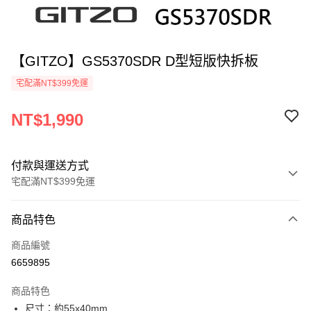
【GITZO】GS5370SDR D型短版快拆板
宅配滿NT$399免運
NT$1,990
付款與運送方式
宅配滿NT$399免運
付款方式
商品特色
信用卡一次付款
商品編號
信用卡分期付款
6659895
3 期 0 利率 每期
NT$663
21家銀行
商品特色
6 期 0 利率 每期
NT$331
21家銀行
合作金庫商業銀行
第一商業銀行
尺寸：約55x40mm