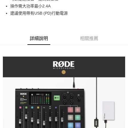
華南商業銀行
彰化商業銀行
12 期 0 利率 每期
NT$113
21家銀行
合作金庫商業銀行
第一商業銀行
操作需大功率最小2.4A
上海商業儲蓄銀行
台北富邦商業銀行
華南商業銀行
彰化商業銀行
合作金庫商業銀行
第一商業銀行
超商取貨付款
國泰世華商業銀行
兆豐國際商業銀行
建議使用帶有USB (PD)行動電源
上海商業儲蓄銀行
台北富邦商業銀行
華南商業銀行
彰化商業銀行
臺灣中小企業銀行
台中商業銀行
國泰世華商業銀行
兆豐國際商業銀行
LINE Pay
上海商業儲蓄銀行
台北富邦商業銀行
匯豐（台灣）商業銀行
華泰商業銀行
臺灣中小企業銀行
台中商業銀行
國泰世華商業銀行
兆豐國際商業銀行
聯邦商業銀行
遠東國際商業銀行
匯豐（台灣）商業銀行
華泰商業銀行
Apple Pay
臺灣中小企業銀行
台中商業銀行
元大商業銀行
永豐商業銀行
詳細說明
相關推薦
聯邦商業銀行
遠東國際商業銀行
匯豐（台灣）商業銀行
華泰商業銀行
玉山商業銀行
星展（台灣）商業銀行
街口支付
元大商業銀行
永豐商業銀行
聯邦商業銀行
遠東國際商業銀行
台新國際商業銀行
中國信託商業銀行
玉山商業銀行
星展（台灣）商業銀行
元大商業銀行
永豐商業銀行
台灣樂天信用卡公司
悠遊付
台新國際商業銀行
中國信託商業銀行
玉山商業銀行
星展（台灣）商業銀行
台灣樂天信用卡公司
台新國際商業銀行
中國信託商業銀行
Google Pay
台灣樂天信用卡公司
全支付
全盈+PAY
AFTEE先享後付
相關說明
【關於「AFTEE先享後付」】
ATM付款
AFTEE先享後付是「在收到商品之後才付款」的支付方式。 讓您購物簡單
便利好安心！
１．簡單：不需註冊會員、不需綁卡、不需儲值。