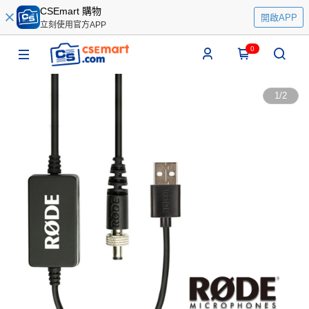
CSEmart 購物
開啟APP
立刻使用官方APP
0
1
/
2