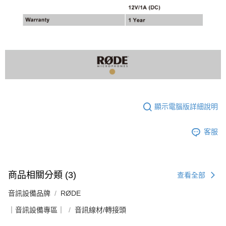
４．使用「AFTEE先享後付」時，將依據個別帳號之用戶狀況，依本公司即
時審查核予不同之上限額度；若仍有額度不足之情形，本公司將視審查結果
請求用戶進行身份認證。
５．嚴禁一人註冊多個帳號或使用他人資訊註冊。若發現惡意使用之情形，
恩沛科技股份有限公司將有權停止該用戶之使用額度並採取法律行動。
顯示電腦版詳細說明
客服
商品相關分類 (3)
查看全部
音訊設備品牌
RØDE
｜音訊設備專區｜
音訊線材/轉接頭