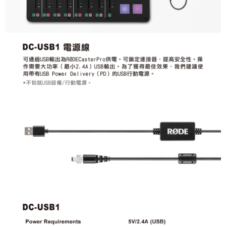
運送方式
２．便利：只要手機號碼，簡訊認證，即可結帳。
３．安心：先確認商品／服務後，再付款。
全家取貨付款
每筆NT$60，滿NT$399(含以上)免運費
【「AFTEE先享後付」結帳流程】
１．於結帳方式選擇「AFTEE先享後付」後，將跳轉至「AFTEE先享後付」
萊爾富取貨付款
結帳頁面，進行簡訊認證並確認金額後，即可完成結帳。
２．訂單成立數日內，您將收到繳費通知簡訊。
每筆NT$60，滿NT$399(含以上)免運費
３．收到繳費通知簡訊後14天內，點擊此簡訊中的連結，可透過四大超商／
ATM／網路銀行／等多元方式進行付款，方視為交易完成。
7-11取貨付款
※ 請注意：結帳手續完成當下不需立刻繳費，但若您需要取消訂單，請聯絡
每筆NT$60，滿NT$399(含以上)免運費
購買商品的店家。未經商家同意取消之訂單仍視為有效，需透過AFTEE先享
後付繳納相關費用。
宅配
※ 交易是否成功請以「AFTEE先享後付 」之結帳頁面顯示為準，若有關於
是否繳費成功／繳費後需取消欲退款等相關疑問，請聯繫「AFTEE先享後付
每筆NT$75，滿NT$399(含以上)免運費
客戶支援中心」
https://netprotections.freshdesk.com/support/home
付款後門市自取
【注意事項】
１．透過由恩沛科技股份有限公司提供之「AFTEE先享後付」服務完成之交
免運費
易，需依本服務之必要範圍內提供個人資料，並將交易相關給付款項請求債
權轉讓予恩沛科技股份有限公司。
２．關於個人資料處理事宜，請瀏覽以下網址：
https://aftee.tw/terms/#terms3
３．未成年的使用者請事先徵得法定代理人或監護人之同意方可使用
「AFTEE先享後付」，若未經同意申辦者引起之損失，本公司不負相關責
任。