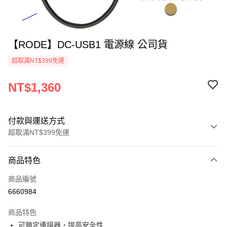
【RODE】DC-USB1 電源線 公司貨
超取滿NT$399免運
NT$1,360
付款與運送方式
超取滿NT$399免運
付款方式
商品特色
信用卡一次付款
商品編號
信用卡分期付款
6660984
3 期 0 利率 每期
NT$453
21家銀行
商品特色
6 期 0 利率 每期
NT$226
21家銀行
合作金庫商業銀行
第一商業銀行
可鎖定連接器，提高安全性