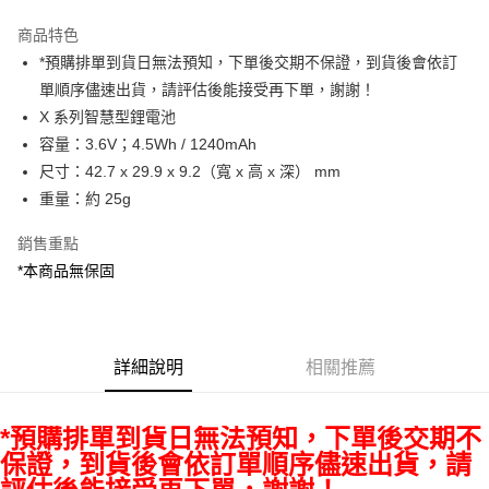
3 期 0 利率 每期
NT$426
21家銀行
商品特色
6 期 0 利率 每期
NT$213
21家銀行
合作金庫商業銀行
第一商業銀行
*預購排單到貨日無法預知，下單後交期不保證，到貨後會依訂
華南商業銀行
彰化商業銀行
12 期 0 利率 每期
NT$106
21家銀行
合作金庫商業銀行
第一商業銀行
單順序儘速出貨，請評估後能接受再下單，謝謝！
上海商業儲蓄銀行
台北富邦商業銀行
華南商業銀行
彰化商業銀行
合作金庫商業銀行
第一商業銀行
超商取貨付款
國泰世華商業銀行
兆豐國際商業銀行
X 系列智慧型鋰電池
上海商業儲蓄銀行
台北富邦商業銀行
華南商業銀行
彰化商業銀行
臺灣中小企業銀行
台中商業銀行
容量：3.6V；4.5Wh / 1240mAh
國泰世華商業銀行
兆豐國際商業銀行
LINE Pay
上海商業儲蓄銀行
台北富邦商業銀行
匯豐（台灣）商業銀行
華泰商業銀行
臺灣中小企業銀行
台中商業銀行
尺寸：42.7 x 29.9 x 9.2（寬 x 高 x 深） mm
國泰世華商業銀行
兆豐國際商業銀行
聯邦商業銀行
遠東國際商業銀行
匯豐（台灣）商業銀行
華泰商業銀行
Apple Pay
重量：約 25g
臺灣中小企業銀行
台中商業銀行
元大商業銀行
永豐商業銀行
聯邦商業銀行
遠東國際商業銀行
匯豐（台灣）商業銀行
華泰商業銀行
玉山商業銀行
星展（台灣）商業銀行
街口支付
元大商業銀行
永豐商業銀行
銷售重點
聯邦商業銀行
遠東國際商業銀行
台新國際商業銀行
中國信託商業銀行
玉山商業銀行
星展（台灣）商業銀行
*本商品無保固
元大商業銀行
永豐商業銀行
台灣樂天信用卡公司
悠遊付
台新國際商業銀行
中國信託商業銀行
玉山商業銀行
星展（台灣）商業銀行
台灣樂天信用卡公司
台新國際商業銀行
中國信託商業銀行
Google Pay
台灣樂天信用卡公司
全支付
詳細說明
相關推薦
全盈+PAY
*預購排單到貨日無法預知，下單後交期不
AFTEE先享後付
保證，到貨後會依訂單順序儘速出貨，請
相關說明