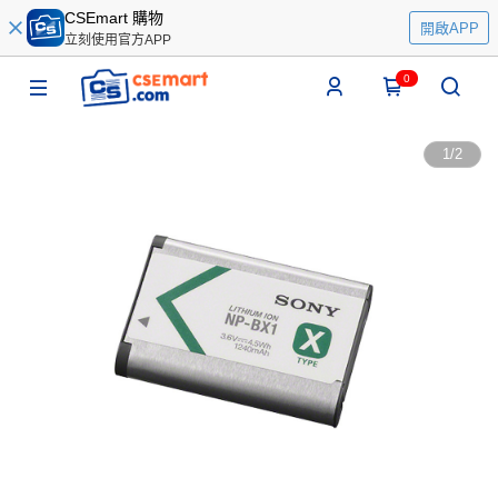
CSEmart 購物
開啟APP
立刻使用官方APP
0
1
/
2