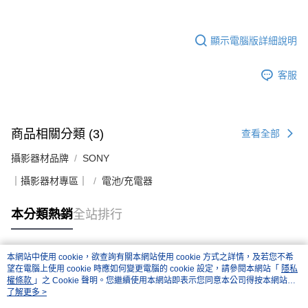
https://aftee.tw/terms/#terms3
３．未成年的使用者請事先徵得法定代理人或監護人之同意方可使用
「AFTEE先享後付」，若未經同意申辦者引起之損失，本公司不負相關責
任。
顯示電腦版詳細說明
４．使用「AFTEE先享後付」時，將依據個別帳號之用戶狀況，依本公司即
時審查核予不同之上限額度；若仍有額度不足之情形，本公司將視審查結果
客服
請求用戶進行身份認證。
５．嚴禁一人註冊多個帳號或使用他人資訊註冊。若發現惡意使用之情形，
恩沛科技股份有限公司將有權停止該用戶之使用額度並採取法律行動。
商品相關分類 (3)
查看全部
攝影器材品牌
SONY
｜攝影器材專區｜
電池/充電器
本分類熱銷
全站排行
本網站中使用 cookie，欲查詢有關本網站使用 cookie 方式之詳情，及若您不希
熱門標籤
望在電腦上使用 cookie 時應如何變更電腦的 cookie 設定，請參閱本網站「
隱私
權條款
」之 Cookie 聲明。您繼續使用本網站即表示您同意本公司得按本網站使
用條款之 Cookie 聲明使用 cookie。
了解更多 >