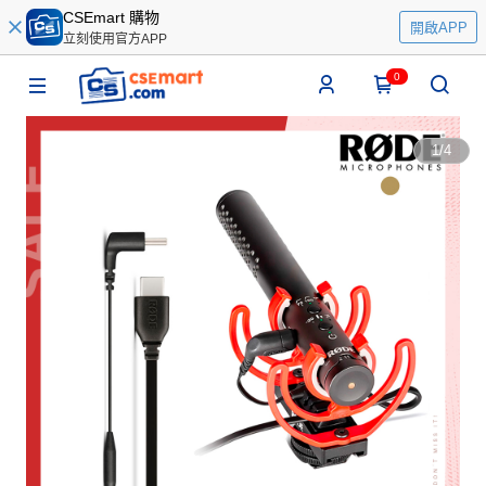
CSEmart 購物
開啟APP
立刻使用官方APP
0
1
/
4