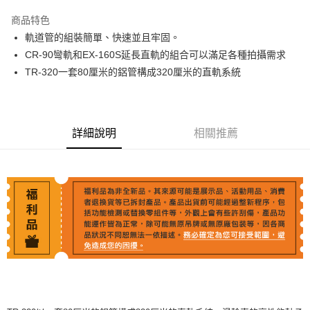
3 期 0 利率 每期
NT$12,120
21家銀行
商品特色
6 期 0 利率 每期
NT$6,060
21家銀行
合作金庫商業銀行
第一商業銀行
軌道管的組裝簡單、快速並且牢固。
華南商業銀行
彰化商業銀行
12 期 0 利率 每期
NT$3,030
21家銀行
合作金庫商業銀行
第一商業銀行
CR-90彎軌和EX-160S延長直軌的組合可以滿足各種拍攝需求
上海商業儲蓄銀行
台北富邦商業銀行
華南商業銀行
彰化商業銀行
合作金庫商業銀行
第一商業銀行
LINE Pay
國泰世華商業銀行
兆豐國際商業銀行
TR-320一套80厘米的鋁管構成320厘米的直軌系統
上海商業儲蓄銀行
台北富邦商業銀行
華南商業銀行
彰化商業銀行
臺灣中小企業銀行
台中商業銀行
國泰世華商業銀行
兆豐國際商業銀行
Apple Pay
上海商業儲蓄銀行
台北富邦商業銀行
匯豐（台灣）商業銀行
華泰商業銀行
臺灣中小企業銀行
台中商業銀行
國泰世華商業銀行
兆豐國際商業銀行
聯邦商業銀行
遠東國際商業銀行
匯豐（台灣）商業銀行
華泰商業銀行
街口支付
臺灣中小企業銀行
台中商業銀行
元大商業銀行
永豐商業銀行
詳細說明
相關推薦
聯邦商業銀行
遠東國際商業銀行
匯豐（台灣）商業銀行
華泰商業銀行
玉山商業銀行
星展（台灣）商業銀行
悠遊付
元大商業銀行
永豐商業銀行
聯邦商業銀行
遠東國際商業銀行
台新國際商業銀行
中國信託商業銀行
玉山商業銀行
星展（台灣）商業銀行
元大商業銀行
永豐商業銀行
台灣樂天信用卡公司
Google Pay
台新國際商業銀行
中國信託商業銀行
玉山商業銀行
星展（台灣）商業銀行
台灣樂天信用卡公司
台新國際商業銀行
中國信託商業銀行
全支付
台灣樂天信用卡公司
全盈+PAY
AFTEE先享後付
相關說明
【關於「AFTEE先享後付」】
ATM付款
AFTEE先享後付是「在收到商品之後才付款」的支付方式。 讓您購物簡單
便利好安心！