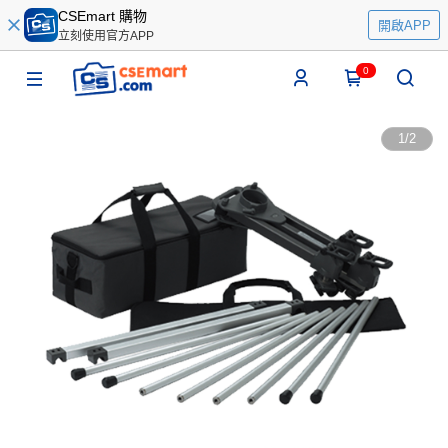
CSEmart 購物
開啟APP
立刻使用官方APP
0
1
/
2