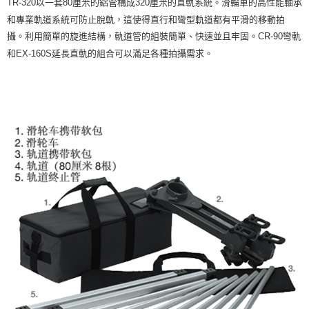
以一套
厘米的鋁管構成
厘米的直軌系統。滑輪車的高性能軸承
TR-320
80
320
１．簡單：不需註冊會員、不需綁卡、不需儲值。
運送方式
和專業軌道系統可防止脫軌，這使得直行和彎型軌道都有平滑的移動拍
２．便利：只要手機號碼，簡訊認證，即可結帳。
３．安心：先確認商品／服務後，再付款。
攝。利用簡單的旋進結構，軌道管的組裝簡單、快速並且牢固。
彎軌
CR-90
宅配
和
延長直軌的組合可以滿足各種拍攝需求。
EX-160S
每筆NT$75，滿NT$399(含以上)免運費
【「AFTEE先享後付」結帳流程】
１．於結帳方式選擇「AFTEE先享後付」後，將跳轉至「AFTEE先享後付」
付款後門市自取
結帳頁面，進行簡訊認證並確認金額後，即可完成結帳。
２．訂單成立數日內，您將收到繳費通知簡訊。
免運費
３．收到繳費通知簡訊後14天內，點擊此簡訊中的連結，可透過四大超商／
ATM／網路銀行／等多元方式進行付款，方視為交易完成。
※ 請注意：結帳手續完成當下不需立刻繳費，但若您需要取消訂單，請聯絡
購買商品的店家。未經商家同意取消之訂單仍視為有效，需透過AFTEE先享
後付繳納相關費用。
※ 交易是否成功請以「AFTEE先享後付 」之結帳頁面顯示為準，若有關於
是否繳費成功／繳費後需取消欲退款等相關疑問，請聯繫「AFTEE先享後付
客戶支援中心」
https://netprotections.freshdesk.com/support/home
【注意事項】
１．透過由恩沛科技股份有限公司提供之「AFTEE先享後付」服務完成之交
易，需依本服務之必要範圍內提供個人資料，並將交易相關給付款項請求債
權轉讓予恩沛科技股份有限公司。
２．關於個人資料處理事宜，請瀏覽以下網址：
https://aftee.tw/terms/#terms3
３．未成年的使用者請事先徵得法定代理人或監護人之同意方可使用
「AFTEE先享後付」，若未經同意申辦者引起之損失，本公司不負相關責