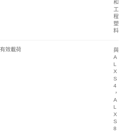
和
工
程
塑
料
有效載荷
與
A
L
X
S
4
，
A
L
X
S
8