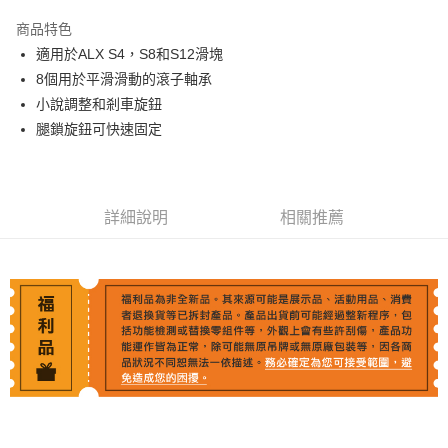
3 期 0 利率 每期
NT$1,666
21家銀行
商品特色
6 期 0 利率 每期
NT$833
21家銀行
合作金庫商業銀行
第一商業銀行
適用於ALX S4，S8和S12滑塊
華南商業銀行
彰化商業銀行
12 期 0 利率 每期
NT$416
21家銀行
合作金庫商業銀行
第一商業銀行
8個用於平滑滑動的滾子軸承
上海商業儲蓄銀行
台北富邦商業銀行
華南商業銀行
彰化商業銀行
合作金庫商業銀行
第一商業銀行
LINE Pay
國泰世華商業銀行
兆豐國際商業銀行
小說調整和剎車旋鈕
上海商業儲蓄銀行
台北富邦商業銀行
華南商業銀行
彰化商業銀行
臺灣中小企業銀行
台中商業銀行
腿鎖旋鈕可快速固定
國泰世華商業銀行
兆豐國際商業銀行
Apple Pay
上海商業儲蓄銀行
台北富邦商業銀行
匯豐（台灣）商業銀行
華泰商業銀行
臺灣中小企業銀行
台中商業銀行
國泰世華商業銀行
兆豐國際商業銀行
聯邦商業銀行
遠東國際商業銀行
匯豐（台灣）商業銀行
華泰商業銀行
街口支付
臺灣中小企業銀行
台中商業銀行
元大商業銀行
永豐商業銀行
聯邦商業銀行
遠東國際商業銀行
匯豐（台灣）商業銀行
華泰商業銀行
玉山商業銀行
星展（台灣）商業銀行
悠遊付
元大商業銀行
永豐商業銀行
詳細說明
相關推薦
聯邦商業銀行
遠東國際商業銀行
台新國際商業銀行
中國信託商業銀行
玉山商業銀行
星展（台灣）商業銀行
元大商業銀行
永豐商業銀行
台灣樂天信用卡公司
Google Pay
台新國際商業銀行
中國信託商業銀行
玉山商業銀行
星展（台灣）商業銀行
台灣樂天信用卡公司
台新國際商業銀行
中國信託商業銀行
全支付
台灣樂天信用卡公司
全盈+PAY
AFTEE先享後付
相關說明
【關於「AFTEE先享後付」】
ATM付款
AFTEE先享後付是「在收到商品之後才付款」的支付方式。 讓您購物簡單
便利好安心！