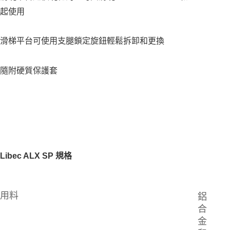
任。
起使用
４．使用「AFTEE先享後付」時，將依據個別帳號之用戶狀況，依本公司即
時審查核予不同之上限額度；若仍有額度不足之情形，本公司將視審查結果
請求用戶進行身份認證。
滑梯平台可使用支腿鎖定旋鈕輕鬆拆卸和更換
５．嚴禁一人註冊多個帳號或使用他人資訊註冊。若發現惡意使用之情形，
恩沛科技股份有限公司將有權停止該用戶之使用額度並採取法律行動。
隨附硬質保護套
Libec ALX SP
規格
用料
鋁
合
金