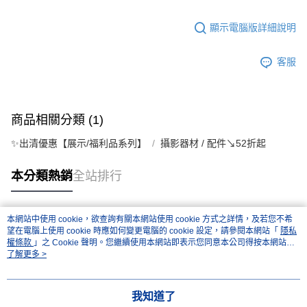
顯示電腦版詳細說明
客服
商品相關分類 (1)
✨出清優惠【展示/福利品系列】
攝影器材 / 配件↘52折起
本分類熱銷
全站排行
本網站中使用 cookie，欲查詢有關本網站使用 cookie 方式之詳情，及若您不希
熱門標籤
望在電腦上使用 cookie 時應如何變更電腦的 cookie 設定，請參閱本網站「
隱私
權條款
」之 Cookie 聲明。您繼續使用本網站即表示您同意本公司得按本網站使
用條款之 Cookie 聲明使用 cookie。
了解更多 >
我知道了