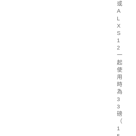
或
A
L
X
S
1
2
一
起
使
用
時
為
3
3
磅
（
1
5