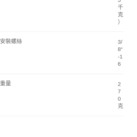
千
克
）
安裝螺絲
3/
8“
-1
6
重量
2
7
0
克