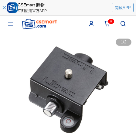
CSEmart 購物
開啟APP
立刻使用官方APP
0
1
/
2