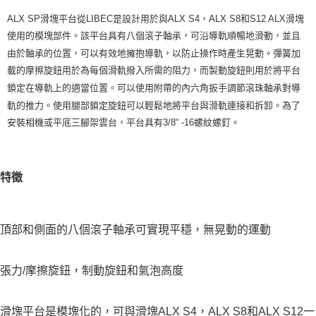
１．簡單：不需註冊會員、不需綁卡、不需儲值。
運送方式
ALX SP滑塊平台
從
LIBEC
是設計用於與ALX S4，ALX S8和S12 ALX滑塊
２．便利：只要手機號碼，簡訊認證，即可結帳。
使用的模塊部件。該平台具有八個滾子軸承，可沿導軌順暢地滑動，並且
３．安心：先確認商品／服務後，再付款。
宅配
由於軸承的位置，可以有效地擁抱導軌，以防止操作時產生晃動。彈簧加
每筆NT$75，滿NT$399(含以上)免運費
【「AFTEE先享後付」結帳流程】
載的摩擦旋鈕用於為每個滑軌撥入所需的阻力，而製動旋鈕則用於將平台
１．於結帳方式選擇「AFTEE先享後付」後，將跳轉至「AFTEE先享後付」
付款後門市自取
結帳頁面，進行簡訊認證並確認金額後，即可完成結帳。
鎖定在導軌上的適當位置。可以使用附帶的內六角扳手調節滾珠軸承對導
２．訂單成立數日內，您將收到繳費通知簡訊。
免運費
軌的推力。使用腿部鎖定旋鈕可以輕鬆地將平台與滑軌連接和拆卸。為了
３．收到繳費通知簡訊後14天內，點擊此簡訊中的連結，可透過四大超商／
安裝相機或平底三腳架雲台，平台具有3/8“ -16螺紋螺釘。
ATM／網路銀行／等多元方式進行付款，方視為交易完成。
※ 請注意：結帳手續完成當下不需立刻繳費，但若您需要取消訂單，請聯絡
購買商品的店家。未經商家同意取消之訂單仍視為有效，需透過AFTEE先享
後付繳納相關費用。
※ 交易是否成功請以「AFTEE先享後付 」之結帳頁面顯示為準，若有關於
特徵
是否繳費成功／繳費後需取消欲退款等相關疑問，請聯繫「AFTEE先享後付
客戶支援中心」
https://netprotections.freshdesk.com/support/home
【注意事項】
頂部和側面的八個滾子軸承可實現平穩，無晃動的運動
１．透過由恩沛科技股份有限公司提供之「AFTEE先享後付」服務完成之交
易，需依本服務之必要範圍內提供個人資料，並將交易相關給付款項請求債
權轉讓予恩沛科技股份有限公司。
張力/摩擦旋鈕，制動旋鈕和氣泡高度
２．關於個人資料處理事宜，請瀏覽以下網址：
https://aftee.tw/terms/#terms3
３．未成年的使用者請事先徵得法定代理人或監護人之同意方可使用
滑塊平台是模塊化的，可與滑塊ALX S4，ALX S8和ALX S12一
「AFTEE先享後付」，若未經同意申辦者引起之損失，本公司不負相關責