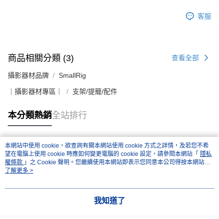
客服
商品相關分類 (3)
查看全部
攝影器材品牌
SmallRig
｜攝影器材專區｜
支架/提籠/配件
本分類熱銷
全站排行
本網站中使用 cookie，欲查詢有關本網站使用 cookie 方式之詳情，及若您不希
熱門標籤
望在電腦上使用 cookie 時應如何變更電腦的 cookie 設定，請參閱本網站「
隱私
權條款
」之 Cookie 聲明。您繼續使用本網站即表示您同意本公司得按本網站使
用條款之 Cookie 聲明使用 cookie。
了解更多 >
我知道了