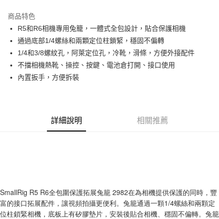
3 期 0 利率 每期
NT$746
21家銀行
商品特色
6 期 0 利率 每期
NT$373
21家銀行
合作金庫商業銀行
第一商業銀行
R5和R6相機專用兔籠，一體式全包設計，貼合保護相機
華南商業銀行
彰化商業銀行
12 期 0 利率 每期
NT$186
21家銀行
合作金庫商業銀行
第一商業銀行
通過底部1/4螺絲和兩顆定位柱鎖緊，穩固不偏轉
上海商業儲蓄銀行
台北富邦商業銀行
華南商業銀行
彰化商業銀行
合作金庫商業銀行
第一商業銀行
超商取貨付款
國泰世華商業銀行
兆豐國際商業銀行
1/4和3/8螺紋孔，阿萊定位孔，冷靴，滑條，方便外接配件
上海商業儲蓄銀行
台北富邦商業銀行
華南商業銀行
彰化商業銀行
臺灣中小企業銀行
台中商業銀行
不擋相機熱靴、操控、按鍵、電池倉打開、接口使用
國泰世華商業銀行
兆豐國際商業銀行
LINE Pay
上海商業儲蓄銀行
台北富邦商業銀行
匯豐（台灣）商業銀行
華泰商業銀行
臺灣中小企業銀行
台中商業銀行
內置扳手，方便拆裝
國泰世華商業銀行
兆豐國際商業銀行
聯邦商業銀行
遠東國際商業銀行
匯豐（台灣）商業銀行
華泰商業銀行
Apple Pay
臺灣中小企業銀行
台中商業銀行
元大商業銀行
永豐商業銀行
聯邦商業銀行
遠東國際商業銀行
匯豐（台灣）商業銀行
華泰商業銀行
玉山商業銀行
星展（台灣）商業銀行
街口支付
元大商業銀行
永豐商業銀行
聯邦商業銀行
遠東國際商業銀行
台新國際商業銀行
中國信託商業銀行
玉山商業銀行
星展（台灣）商業銀行
詳細說明
相關推薦
元大商業銀行
永豐商業銀行
台灣樂天信用卡公司
悠遊付
台新國際商業銀行
中國信託商業銀行
玉山商業銀行
星展（台灣）商業銀行
台灣樂天信用卡公司
台新國際商業銀行
中國信託商業銀行
Google Pay
台灣樂天信用卡公司
全支付
全盈+PAY
SmallRig R5 R6全包圍保護拓展兔籠 2982在為相機提供保護的同時，豐
AFTEE先享後付
富的接口拓展配件，讓視頻拍攝更便利。兔籠通過一顆1/4螺絲和兩顆定
相關說明
位柱鎖緊相機，底板上有矽膠墊片，安裝後貼合相機、穩固不偏轉。兔籠