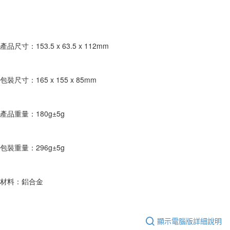
https://aftee.tw/terms/#terms3
３．未成年的使用者請事先徵得法定代理人或監護人之同意方可使用
「AFTEE先享後付」，若未經同意申辦者引起之損失，本公司不負相關責
任。
４．使用「AFTEE先享後付」時，將依據個別帳號之用戶狀況，依本公司即
產品尺寸：153.5 x 63.5 x 112mm
時審查核予不同之上限額度；若仍有額度不足之情形，本公司將視審查結果
請求用戶進行身份認證。
５．嚴禁一人註冊多個帳號或使用他人資訊註冊。若發現惡意使用之情形，
恩沛科技股份有限公司將有權停止該用戶之使用額度並採取法律行動。
包裝尺寸：165 x 155 x 85mm
產品重量：180g±5g
包裝重量：296g±5g
材料：鋁合金
顯示電腦版詳細說明