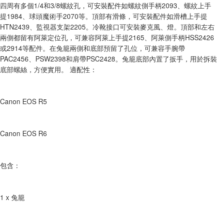
【關於「AFTEE先享後付」】
四周有多個1/4和3/8螺紋孔，可安裝配件如螺紋側手柄2093、螺紋上手
ATM付款
AFTEE先享後付是「在收到商品之後才付款」的支付方式。 讓您購物簡單
提1984、球頭魔術手2070等。頂部有滑條，可安裝配件如滑槽上手提
便利好安心！
HTN2439、監視器支架2205。冷靴接口可安裝麥克風、燈。頂部和左右
１．簡單：不需註冊會員、不需綁卡、不需儲值。
運送方式
兩側都留有阿萊定位孔，可兼容阿萊上手提2165、阿萊側手柄HSS2426
２．便利：只要手機號碼，簡訊認證，即可結帳。
３．安心：先確認商品／服務後，再付款。
或2914等配件。在兔籠兩側和底部預留了孔位，可兼容手腕帶
全家取貨付款
PAC2456、PSW2398和肩帶PSC2428。兔籠底部內置了扳手，用於拆裝
每筆NT$60，滿NT$399(含以上)免運費
【「AFTEE先享後付」結帳流程】
底部螺絲，方便實用。 適配性：
１．於結帳方式選擇「AFTEE先享後付」後，將跳轉至「AFTEE先享後付」
萊爾富取貨付款
結帳頁面，進行簡訊認證並確認金額後，即可完成結帳。
２．訂單成立數日內，您將收到繳費通知簡訊。
每筆NT$60，滿NT$399(含以上)免運費
３．收到繳費通知簡訊後14天內，點擊此簡訊中的連結，可透過四大超商／
Canon EOS R5
ATM／網路銀行／等多元方式進行付款，方視為交易完成。
7-11取貨付款
※ 請注意：結帳手續完成當下不需立刻繳費，但若您需要取消訂單，請聯絡
每筆NT$60，滿NT$399(含以上)免運費
購買商品的店家。未經商家同意取消之訂單仍視為有效，需透過AFTEE先享
Canon EOS R6
後付繳納相關費用。
宅配
※ 交易是否成功請以「AFTEE先享後付 」之結帳頁面顯示為準，若有關於
是否繳費成功／繳費後需取消欲退款等相關疑問，請聯繫「AFTEE先享後付
每筆NT$75，滿NT$399(含以上)免運費
客戶支援中心」
https://netprotections.freshdesk.com/support/home
包含：
付款後門市自取
【注意事項】
１．透過由恩沛科技股份有限公司提供之「AFTEE先享後付」服務完成之交
免運費
易，需依本服務之必要範圍內提供個人資料，並將交易相關給付款項請求債
1 x 兔籠
權轉讓予恩沛科技股份有限公司。
２．關於個人資料處理事宜，請瀏覽以下網址：