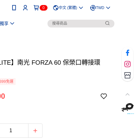
0
中文 (繁體)
TWD
獨享
LITE】南光 FORZA 60 保榮口轉接環
399免運
00