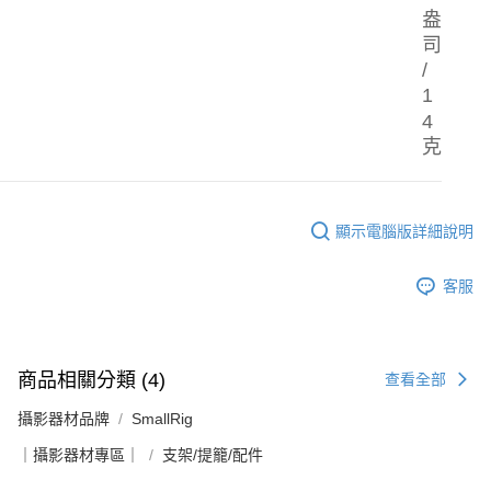
權轉讓予恩沛科技股份有限公司。
盎
２．關於個人資料處理事宜，請瀏覽以下網址：
司
https://aftee.tw/terms/#terms3
３．未成年的使用者請事先徵得法定代理人或監護人之同意方可使用
/
「AFTEE先享後付」，若未經同意申辦者引起之損失，本公司不負相關責
1
任。
4
４．使用「AFTEE先享後付」時，將依據個別帳號之用戶狀況，依本公司即
時審查核予不同之上限額度；若仍有額度不足之情形，本公司將視審查結果
克
請求用戶進行身份認證。
５．嚴禁一人註冊多個帳號或使用他人資訊註冊。若發現惡意使用之情形，
恩沛科技股份有限公司將有權停止該用戶之使用額度並採取法律行動。
顯示電腦版詳細說明
客服
商品相關分類 (4)
查看全部
攝影器材品牌
SmallRig
｜攝影器材專區｜
支架/提籠/配件