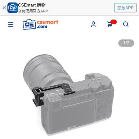
CSEmart 購物
開啟APP
立刻使用官方APP
0
1
/
2