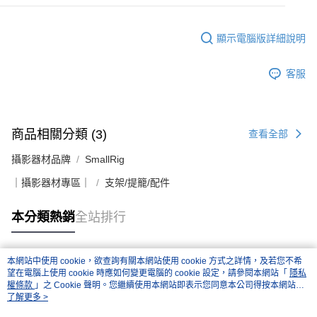
顯示電腦版詳細說明
客服
商品相關分類 (3)
查看全部
攝影器材品牌
SmallRig
｜攝影器材專區｜
支架/提籠/配件
本分類熱銷
全站排行
本網站中使用 cookie，欲查詢有關本網站使用 cookie 方式之詳情，及若您不希
熱門標籤
望在電腦上使用 cookie 時應如何變更電腦的 cookie 設定，請參閱本網站「
隱私
權條款
」之 Cookie 聲明。您繼續使用本網站即表示您同意本公司得按本網站使
用條款之 Cookie 聲明使用 cookie。
了解更多 >