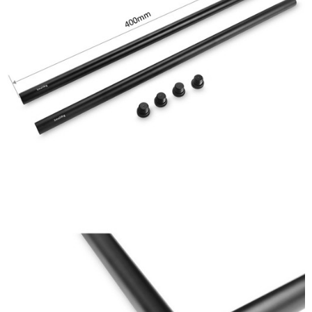
ATM付款
AFTEE先享後付是「在收到商品之後才付款」的支付方式。 讓您購物簡單
便利好安心！
１．簡單：不需註冊會員、不需綁卡、不需儲值。
運送方式
２．便利：只要手機號碼，簡訊認證，即可結帳。
３．安心：先確認商品／服務後，再付款。
宅配
每筆NT$75，滿NT$399(含以上)免運費
【「AFTEE先享後付」結帳流程】
１．於結帳方式選擇「AFTEE先享後付」後，將跳轉至「AFTEE先享後付」
付款後門市自取
結帳頁面，進行簡訊認證並確認金額後，即可完成結帳。
２．訂單成立數日內，您將收到繳費通知簡訊。
免運費
３．收到繳費通知簡訊後14天內，點擊此簡訊中的連結，可透過四大超商／
ATM／網路銀行／等多元方式進行付款，方視為交易完成。
※ 請注意：結帳手續完成當下不需立刻繳費，但若您需要取消訂單，請聯絡
購買商品的店家。未經商家同意取消之訂單仍視為有效，需透過AFTEE先享
後付繳納相關費用。
※ 交易是否成功請以「AFTEE先享後付 」之結帳頁面顯示為準，若有關於
是否繳費成功／繳費後需取消欲退款等相關疑問，請聯繫「AFTEE先享後付
客戶支援中心」
https://netprotections.freshdesk.com/support/home
【注意事項】
１．透過由恩沛科技股份有限公司提供之「AFTEE先享後付」服務完成之交
易，需依本服務之必要範圍內提供個人資料，並將交易相關給付款項請求債
權轉讓予恩沛科技股份有限公司。
２．關於個人資料處理事宜，請瀏覽以下網址：
https://aftee.tw/terms/#terms3