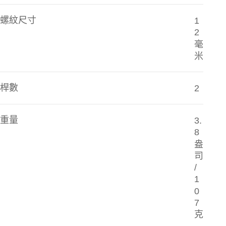
螺紋尺寸
1
2
毫
米
桿數
2
重量
3.
8
盎
司
/
1
0
7
克