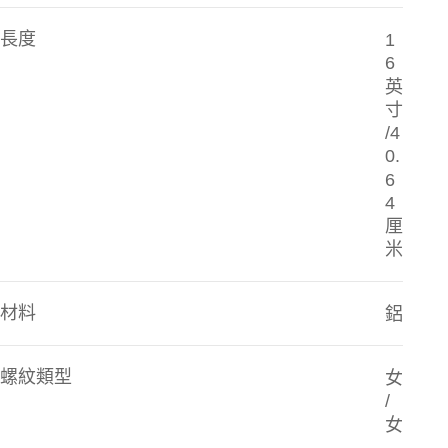
長度
1
6
英
寸
/4
0.
6
4
厘
米
材料
鋁
螺紋類型
女
/
女