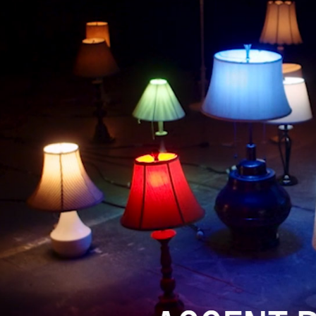
每筆NT$6
／ATM／
※ 請注意
7-11取貨
絡購買商品
先享後付
每筆NT$6
※ 交易是
是否繳費成
宅配
付客戶支
每筆NT$7
【注意事
付款後門
１．透過由
交易，需
免運費
求債權轉
２．關於
https://aft
３．未成
「AFTE
任。
４．使用「
即時審查
結果請求
５．嚴禁
形，恩沛
動。