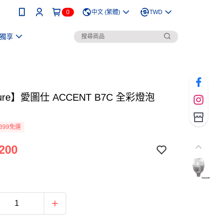
0
中文 (繁體)
TWD
獨享
ture】愛圖仕 ACCENT B7C 全彩燈泡
399免運
200