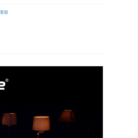
台灣）商業銀行
華泰商業銀行
業銀行
星展（台灣）商業銀行
業銀行
永豐商業銀行
品牌
Aputure 愛圖仕
業銀行
遠東國際商業銀行
際商業銀行
中國信託商業銀行
業銀行
星展（台灣）商業銀行
客服
業銀行
永豐商業銀行
天信用卡公司
ber 推薦專區👍
燈光設備
際商業銀行
中國信託商業銀行
業銀行
星展（台灣）商業銀行
天信用卡公司
際商業銀行
中國信託商業銀行
y
備專區｜
燈泡類
天信用卡公司
享後付
FTEE先享後付」】
先享後付是「在收到商品之後才付款」的支付方式。 讓您購物簡單
心！
：不需註冊會員、不需綁卡、不需儲值。
：只要手機號碼，簡訊認證，即可結帳。
：先確認商品／服務後，再付款。
付款
EE先享後付」結帳流程】
0，滿NT$399(含以上)免運費
方式選擇「AFTEE先享後付」後，將跳轉至「AFTEE先享後
頁面，進行簡訊認證並確認金額後，即可完成結帳。
貨付款
成立數日內，您將收到繳費通知簡訊。
費通知簡訊後14天內，點擊此簡訊中的連結，可透過四大超商