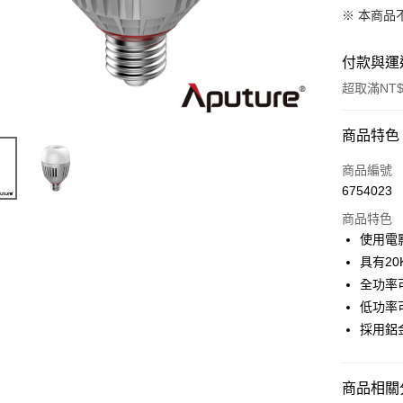
※ 本商品
付款與運
超取滿NT$
付款方式
商品特色
信用卡一
商品編號
6754023
信用卡分
商品特色
3 期 
使用電
6 期 
合作金
具有20
華南商
12 期
全功率
合作金
上海商
華南商
低功率
合作金
超商取貨
國泰世
上海商
採用鋁
華南商
臺灣中
國泰世
LINE Pay
上海商
匯豐（
臺灣中
國泰世
聯邦商
匯豐（
Apple Pay
臺灣中
商品相關分
元大商
聯邦商