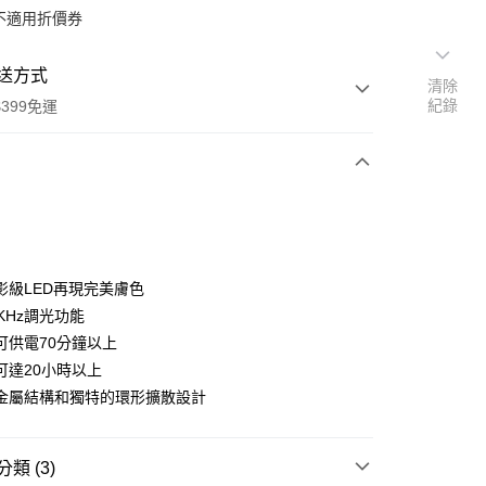
不適用折價券
送方式
清除
紀錄
399免運
次付款
期付款
0 利率 每期
NT$733
21家銀行
影級LED再現完美膚色
0 利率 每期
NT$366
21家銀行
庫商業銀行
第一商業銀行
KHz調光功能
業銀行
彰化商業銀行
 0 利率 每期
NT$183
21家銀行
可供電70分鐘以上
庫商業銀行
第一商業銀行
業儲蓄銀行
台北富邦商業銀行
業銀行
彰化商業銀行
可達20小時以上
庫商業銀行
第一商業銀行
付款
華商業銀行
兆豐國際商業銀行
業儲蓄銀行
台北富邦商業銀行
金屬結構和獨特的環形擴散設計
業銀行
彰化商業銀行
小企業銀行
台中商業銀行
華商業銀行
兆豐國際商業銀行
業儲蓄銀行
台北富邦商業銀行
台灣）商業銀行
華泰商業銀行
小企業銀行
台中商業銀行
華商業銀行
兆豐國際商業銀行
業銀行
遠東國際商業銀行
台灣）商業銀行
華泰商業銀行
小企業銀行
台中商業銀行
類 (3)
業銀行
永豐商業銀行
業銀行
遠東國際商業銀行