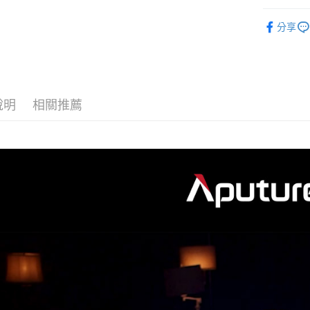
匯豐（
玉山商
街口支付
元大商
燈光設備
聯邦商
台新國
玉山商
分享
元大商
台灣樂
悠遊付
👍YouTu
台新國
玉山商
台灣樂
台新國
Google Pa
｜燈光設
台灣樂
全支付
說明
相關推薦
全盈+PAY
AFTEE先
相關說明
【關於「A
ATM付款
AFTEE
便利好安
１．簡單
２．便利
運送方式
３．安心
全家取貨
【「AFT
每筆NT$6
１．於結帳
付」結帳
萊爾富取
２．訂單
３．收到繳