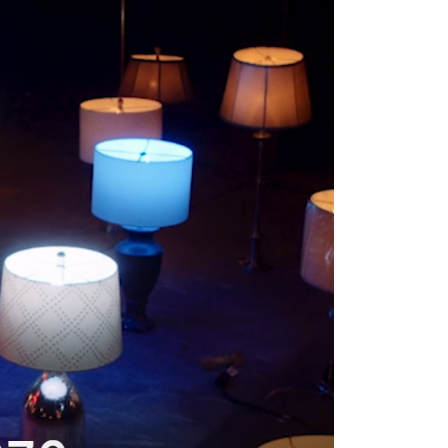
0，滿NT$399(含以上)免運費
網路銀行／等多元方式進行付款，方視為交易完成。
：結帳手續完成當下不需立刻繳費，但若您需要取消訂單，請聯
付款
的店家。未經商家同意取消之訂單仍視為有效，需透過AFTEE
繳納相關費用。
0，滿NT$399(含以上)免運費
否成功請以「AFTEE先享後付 」之結帳頁面顯示為準，若有關於
功／繳費後需取消欲退款等相關疑問，請聯繫「AFTEE先享後
援中心」
https://netprotections.freshdesk.com/support/home
5，滿NT$399(含以上)免運費
項】
市自取
恩沛科技股份有限公司提供之「AFTEE先享後付」服務完成之
依本服務之必要範圍內提供個人資料，並將交易相關給付款項請
讓予恩沛科技股份有限公司。
個人資料處理事宜，請瀏覽以下網址：
ee.tw/terms/#terms3
年的使用者請事先徵得法定代理人或監護人之同意方可使用
E先享後付」，若未經同意申辦者引起之損失，本公司不負相關責
AFTEE先享後付」時，將依據個別帳號之用戶狀況，依本公司
核予不同之上限額度；若仍有額度不足之情形，本公司將視審查
用戶進行身份認證。
一人註冊多個帳號或使用他人資訊註冊。若發現惡意使用之情
科技股份有限公司將有權停止該用戶之使用額度並採取法律行