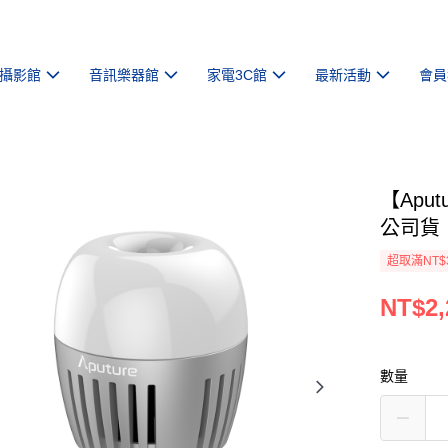
攝影館
音訊樂器館
家電3C館
最新活動
會員
【Apu
公司貨
超取滿NT$
NT$2,
數量