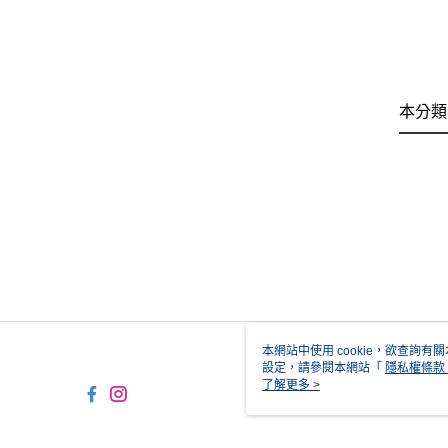
本分類
本網站中使用 cookie，欲查詢有關
設定，請參閱本網站「
隱私權條款
使用 cookie。
了解更多 >