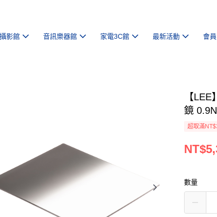
攝影館
音訊樂器館
家電3C館
最新活動
會員
【LEE】
鏡 0.9
超取滿NT$
NT$5,
數量