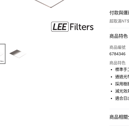
付款與運
超取滿NT$
付款方式
商品特色
信用卡一
商品編號
6784346
信用卡分
商品特色
3 期 
標準手
6 期 
合作金
通過光
華南商
12 期
採用樹
合作金
上海商
華南商
減光效
合作金
超商取貨
國泰世
上海商
適合日
華南商
臺灣中
國泰世
LINE Pay
上海商
匯豐（
臺灣中
國泰世
聯邦商
匯豐（
Apple Pay
臺灣中
商品相關分
元大商
聯邦商
匯豐（
玉山商
街口支付
元大商
｜攝影器
聯邦商