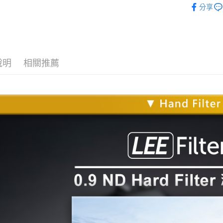
台新國
玉山商
分享
元大商
台灣樂
悠遊付
攝影器材
台新國
玉山商
台灣樂
台新國
Google Pa
台灣樂
全支付
說明
相關推薦
全盈+PAY
ATM付款
運送方式
全家取貨
每筆NT$6
萊爾富取
每筆NT$6
7-11取貨
每筆NT$6