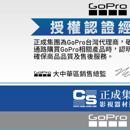
※ 請注意
7-11取貨
絡購買商品
先享後付
每筆NT$6
※ 交易是
是否繳費成
宅配
付客戶支
每筆NT$7
【注意事
付款後門
１．透過由
交易，需
免運費
求債權轉
２．關於
https://aft
３．未成
「AFTE
任。
４．使用「
即時審查
結果請求
５．嚴禁
形，恩沛
動。