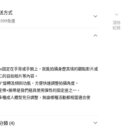
送方式
399免運
清除
紀錄
次付款
期付款
0 利率 每期
NT$830
21家銀行
Pro固定在手背或手腕上，就能拍攝身歷其境的觀點影片或
0 利率 每期
NT$415
21家銀行
庫商業銀行
第一商業銀行
二的自拍相片等內容。
業銀行
彰化商業銀行
 0 利率 每期
NT$207
21家銀行
60°旋轉及傾斜功能，方便快速調整拍攝角度。
庫商業銀行
第一商業銀行
業儲蓄銀行
台北富邦商業銀行
業銀行
彰化商業銀行
定帶+腕帶是我們極具使用彈性的固定座之一，
庫商業銀行
第一商業銀行
付款
華商業銀行
兆豐國際商業銀行
業儲蓄銀行
台北富邦商業銀行
多種成人體型充分調整，無論哪種活動都相當適合使
業銀行
彰化商業銀行
小企業銀行
台中商業銀行
華商業銀行
兆豐國際商業銀行
業儲蓄銀行
台北富邦商業銀行
台灣）商業銀行
華泰商業銀行
小企業銀行
台中商業銀行
華商業銀行
兆豐國際商業銀行
業銀行
遠東國際商業銀行
台灣）商業銀行
華泰商業銀行
小企業銀行
台中商業銀行
業銀行
永豐商業銀行
業銀行
遠東國際商業銀行
台灣）商業銀行
華泰商業銀行
類 (4)
業銀行
星展（台灣）商業銀行
業銀行
永豐商業銀行
業銀行
遠東國際商業銀行