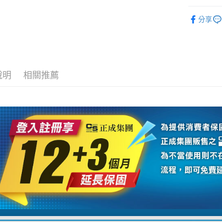
台新國
玉山商
元大商
攝影器材
台灣樂
悠遊付
台新國
分享
玉山商
台灣樂
GoPro 
台新國
Google Pa
台灣樂
👍YouTu
全支付
｜主機鏡
全盈+PAY
說明
相關推薦
AFTEE先
相關說明
【關於「A
ATM付款
AFTEE
便利好安
１．簡單
２．便利
運送方式
３．安心
全家取貨
【「AFT
每筆NT$6
１．於結帳
付」結帳
萊爾富取
２．訂單
３．收到繳
每筆NT$6
／ATM／