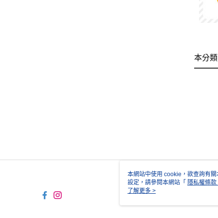
本分類
本網站中使用 cookie，欲查詢有關
設定，請參閱本網站「
隱私權條款
使用 cookie。
了解更多 >