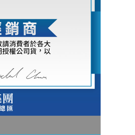
：結帳手續完成當下不需立刻繳費，但若您需要取消訂單，請聯
付款
的店家。未經商家同意取消之訂單仍視為有效，需透過AFTEE
繳納相關費用。
0，滿NT$399(含以上)免運費
否成功請以「AFTEE先享後付 」之結帳頁面顯示為準，若有關於
功／繳費後需取消欲退款等相關疑問，請聯繫「AFTEE先享後
援中心」
https://netprotections.freshdesk.com/support/home
5，滿NT$399(含以上)免運費
項】
市自取
恩沛科技股份有限公司提供之「AFTEE先享後付」服務完成之
依本服務之必要範圍內提供個人資料，並將交易相關給付款項請
讓予恩沛科技股份有限公司。
個人資料處理事宜，請瀏覽以下網址：
ee.tw/terms/#terms3
年的使用者請事先徵得法定代理人或監護人之同意方可使用
E先享後付」，若未經同意申辦者引起之損失，本公司不負相關責
AFTEE先享後付」時，將依據個別帳號之用戶狀況，依本公司
核予不同之上限額度；若仍有額度不足之情形，本公司將視審查
用戶進行身份認證。
一人註冊多個帳號或使用他人資訊註冊。若發現惡意使用之情
科技股份有限公司將有權停止該用戶之使用額度並採取法律行