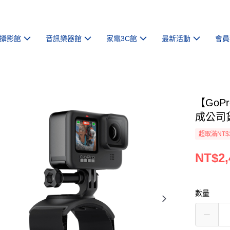
攝影館
音訊樂器館
家電3C館
最新活動
會員
【GoP
成公司
超取滿NT$
NT$2,
數量