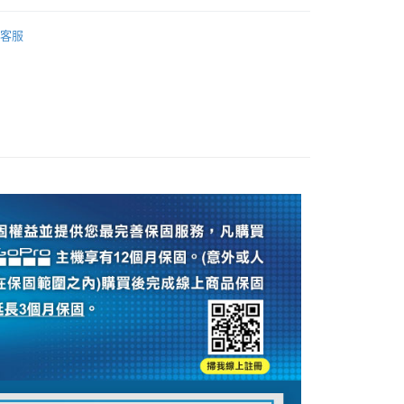
際商業銀行
中國信託商業銀行
業銀行
星展（台灣）商業銀行
業銀行
永豐商業銀行
品牌
GoPro
天信用卡公司
際商業銀行
中國信託商業銀行
客服
業銀行
星展（台灣）商業銀行
天信用卡公司
旗艦館
GoPro 配件
際商業銀行
中國信託商業銀行
y
天信用卡公司
ber 推薦專區👍
相機/鏡頭/配件
頭專區｜
GoPro 運動相機配件
享後付
FTEE先享後付」】
先享後付是「在收到商品之後才付款」的支付方式。 讓您購物簡單
心！
：不需註冊會員、不需綁卡、不需儲值。
：只要手機號碼，簡訊認證，即可結帳。
：先確認商品／服務後，再付款。
付款
EE先享後付」結帳流程】
0，滿NT$399(含以上)免運費
方式選擇「AFTEE先享後付」後，將跳轉至「AFTEE先享後
頁面，進行簡訊認證並確認金額後，即可完成結帳。
貨付款
成立數日內，您將收到繳費通知簡訊。
費通知簡訊後14天內，點擊此簡訊中的連結，可透過四大超商
0，滿NT$399(含以上)免運費
網路銀行／等多元方式進行付款，方視為交易完成。