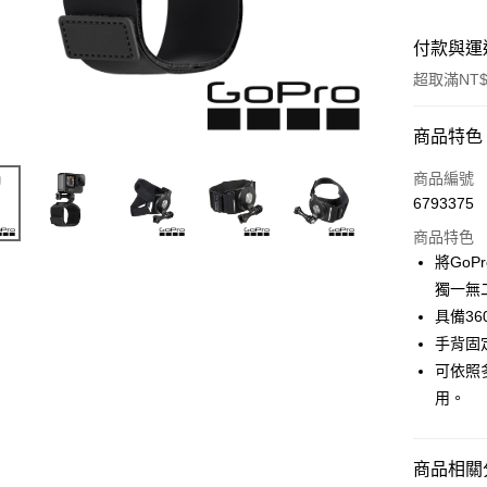
付款與運
超取滿NT$
付款方式
商品特色
信用卡一
商品編號
6793375
信用卡分
商品特色
3 期 
將Go
6 期 
合作金
獨一無
華南商
12 期
具備3
合作金
上海商
華南商
手背固
合作金
超商取貨
國泰世
上海商
可依照
華南商
臺灣中
國泰世
LINE Pay
上海商
用。
匯豐（
臺灣中
國泰世
聯邦商
匯豐（
Apple Pay
臺灣中
元大商
聯邦商
匯豐（
商品相關分
玉山商
街口支付
元大商
聯邦商