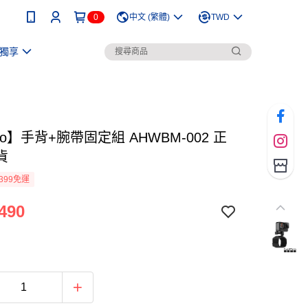
0
中文 (繁體)
TWD
獨享
ro】手背+腕帶固定組 AHWBM-002 正
貨
399免運
490