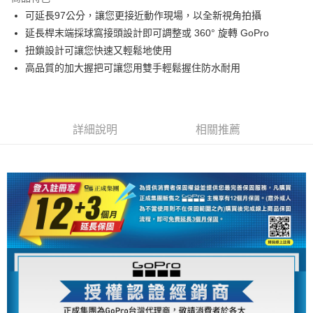
6 期 0 利率 每期
NT$368
21家銀行
合作金庫商業銀行
第一商業銀行
可延長97公分，讓您更接近動作現場，以全新視角拍攝
華南商業銀行
彰化商業銀行
12 期 0 利率 每期
NT$184
21家銀行
合作金庫商業銀行
第一商業銀行
延長桿末端採球窩接頭設計即可調整或 360° 旋轉 GoPro
上海商業儲蓄銀行
台北富邦商業銀行
華南商業銀行
彰化商業銀行
合作金庫商業銀行
第一商業銀行
LINE Pay
國泰世華商業銀行
兆豐國際商業銀行
扭鎖設計可讓您快速又輕鬆地使用
上海商業儲蓄銀行
台北富邦商業銀行
華南商業銀行
彰化商業銀行
臺灣中小企業銀行
台中商業銀行
高品質的加大握把可讓您用雙手輕鬆握住防水耐用
國泰世華商業銀行
兆豐國際商業銀行
Apple Pay
上海商業儲蓄銀行
台北富邦商業銀行
匯豐（台灣）商業銀行
華泰商業銀行
臺灣中小企業銀行
台中商業銀行
國泰世華商業銀行
兆豐國際商業銀行
聯邦商業銀行
遠東國際商業銀行
匯豐（台灣）商業銀行
華泰商業銀行
街口支付
臺灣中小企業銀行
台中商業銀行
元大商業銀行
永豐商業銀行
聯邦商業銀行
遠東國際商業銀行
匯豐（台灣）商業銀行
華泰商業銀行
玉山商業銀行
星展（台灣）商業銀行
悠遊付
元大商業銀行
永豐商業銀行
詳細說明
相關推薦
聯邦商業銀行
遠東國際商業銀行
台新國際商業銀行
中國信託商業銀行
玉山商業銀行
星展（台灣）商業銀行
元大商業銀行
永豐商業銀行
台灣樂天信用卡公司
Google Pay
台新國際商業銀行
中國信託商業銀行
玉山商業銀行
星展（台灣）商業銀行
台灣樂天信用卡公司
台新國際商業銀行
中國信託商業銀行
全支付
台灣樂天信用卡公司
全盈+PAY
AFTEE先享後付
相關說明
【關於「AFTEE先享後付」】
ATM付款
AFTEE先享後付是「在收到商品之後才付款」的支付方式。 讓您購物簡單
便利好安心！
１．簡單：不需註冊會員、不需綁卡、不需儲值。
運送方式