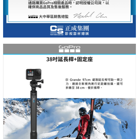
２．便利：只要手機號碼，簡訊認證，即可結帳。
３．安心：先確認商品／服務後，再付款。
宅配
每筆NT$75，滿NT$399(含以上)免運費
【「AFTEE先享後付」結帳流程】
１．於結帳方式選擇「AFTEE先享後付」後，將跳轉至「AFTEE先享後付」
付款後門市自取
結帳頁面，進行簡訊認證並確認金額後，即可完成結帳。
２．訂單成立數日內，您將收到繳費通知簡訊。
免運費
３．收到繳費通知簡訊後14天內，點擊此簡訊中的連結，可透過四大超商／
ATM／網路銀行／等多元方式進行付款，方視為交易完成。
※ 請注意：結帳手續完成當下不需立刻繳費，但若您需要取消訂單，請聯絡
購買商品的店家。未經商家同意取消之訂單仍視為有效，需透過AFTEE先享
後付繳納相關費用。
※ 交易是否成功請以「AFTEE先享後付 」之結帳頁面顯示為準，若有關於
是否繳費成功／繳費後需取消欲退款等相關疑問，請聯繫「AFTEE先享後付
客戶支援中心」
https://netprotections.freshdesk.com/support/home
【注意事項】
１．透過由恩沛科技股份有限公司提供之「AFTEE先享後付」服務完成之交
易，需依本服務之必要範圍內提供個人資料，並將交易相關給付款項請求債
權轉讓予恩沛科技股份有限公司。
２．關於個人資料處理事宜，請瀏覽以下網址：
https://aftee.tw/terms/#terms3
３．未成年的使用者請事先徵得法定代理人或監護人之同意方可使用
「AFTEE先享後付」，若未經同意申辦者引起之損失，本公司不負相關責
任。