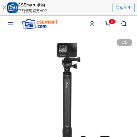
CSEmart 購物
開啟APP
立刻使用官方APP
0
1
/
5