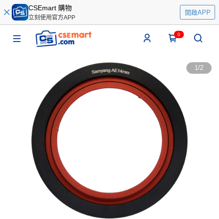
CSEmart 購物
開啟APP
立刻使用官方APP
0
1
/
2