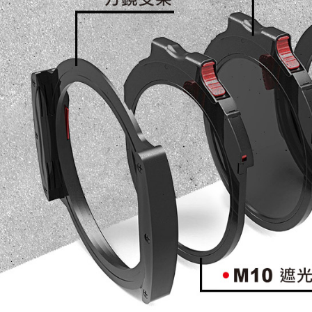
※ 請注意
7-11取貨
絡購買商品
先享後付
每筆NT$6
※ 交易是
是否繳費成
宅配
付客戶支
每筆NT$7
【注意事
付款後門
１．透過由
交易，需
免運費
求債權轉
２．關於
https://aft
３．未成
「AFTE
任。
４．使用「
即時審查
結果請求
５．嚴禁
形，恩沛
動。