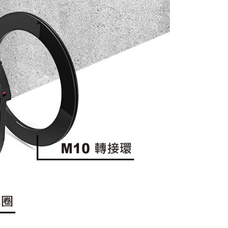
：結帳手續完成當下不需立刻繳費，但若您需要取消訂單，請聯
付款
的店家。未經商家同意取消之訂單仍視為有效，需透過AFTEE
繳納相關費用。
0，滿NT$399(含以上)免運費
否成功請以「AFTEE先享後付 」之結帳頁面顯示為準，若有關於
功／繳費後需取消欲退款等相關疑問，請聯繫「AFTEE先享後
援中心」
https://netprotections.freshdesk.com/support/home
5，滿NT$399(含以上)免運費
項】
市自取
恩沛科技股份有限公司提供之「AFTEE先享後付」服務完成之
依本服務之必要範圍內提供個人資料，並將交易相關給付款項請
讓予恩沛科技股份有限公司。
個人資料處理事宜，請瀏覽以下網址：
ee.tw/terms/#terms3
年的使用者請事先徵得法定代理人或監護人之同意方可使用
E先享後付」，若未經同意申辦者引起之損失，本公司不負相關責
AFTEE先享後付」時，將依據個別帳號之用戶狀況，依本公司
核予不同之上限額度；若仍有額度不足之情形，本公司將視審查
用戶進行身份認證。
一人註冊多個帳號或使用他人資訊註冊。若發現惡意使用之情
科技股份有限公司將有權停止該用戶之使用額度並採取法律行