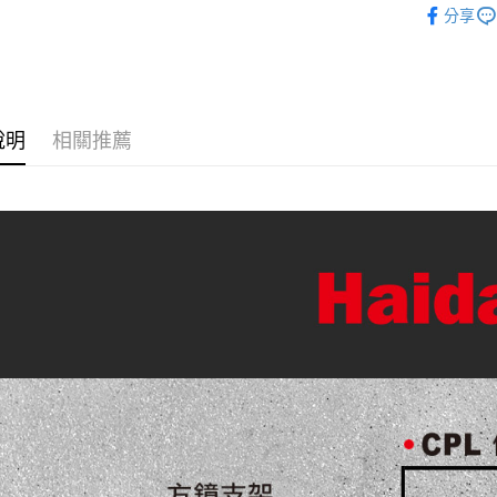
台新國
玉山商
分享
元大商
台灣樂
悠遊付
｜攝影器
台新國
玉山商
台灣樂
台新國
Google Pa
✨最新優
台灣樂
全支付
說明
相關推薦
全盈+PAY
AFTEE先
相關說明
【關於「A
ATM付款
AFTEE
便利好安
１．簡單
２．便利
運送方式
３．安心
全家取貨
【「AFT
每筆NT$6
１．於結帳
付」結帳
萊爾富取
２．訂單
３．收到繳
每筆NT$6
／ATM／