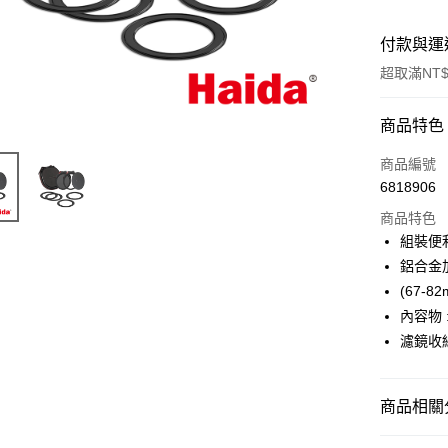
付款與運
超取滿NT$
付款方式
商品特色
信用卡一
商品編號
6818906
信用卡分
商品特色
3 期 
組裝便
6 期 
合作金
鋁合金
華南商
12 期
(67-8
合作金
上海商
華南商
內容物 
合作金
超商取貨
國泰世
上海商
濾鏡收
華南商
臺灣中
國泰世
LINE Pay
上海商
匯豐（
臺灣中
國泰世
聯邦商
匯豐（
Apple Pay
臺灣中
商品相關分
元大商
聯邦商
匯豐（
玉山商
街口支付
元大商
攝影器材
聯邦商