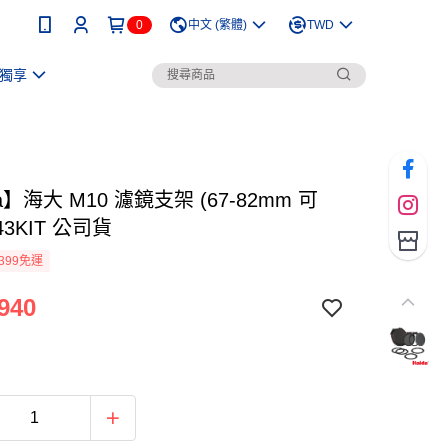
0
中文 (繁體)
TWD
獨享
a】海大 M10 濾鏡支架 (67-82mm 可
43KIT 公司貨
399免運
940