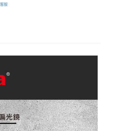
際商業銀行
中國信託商業銀行
業銀行
星展（台灣）商業銀行
客服
業銀行
永豐商業銀行
天信用卡公司
材專區｜
鏡片濾鏡
際商業銀行
中國信託商業銀行
業銀行
星展（台灣）商業銀行
天信用卡公司
際商業銀行
中國信託商業銀行
y
惠【相機鏡頭系列】
HAIDA 鏡片濾鏡↘全館85折
天信用卡公司
享後付
FTEE先享後付」】
先享後付是「在收到商品之後才付款」的支付方式。 讓您購物簡單
心！
：不需註冊會員、不需綁卡、不需儲值。
：只要手機號碼，簡訊認證，即可結帳。
：先確認商品／服務後，再付款。
付款
EE先享後付」結帳流程】
0，滿NT$399(含以上)免運費
方式選擇「AFTEE先享後付」後，將跳轉至「AFTEE先享後
頁面，進行簡訊認證並確認金額後，即可完成結帳。
貨付款
成立數日內，您將收到繳費通知簡訊。
費通知簡訊後14天內，點擊此簡訊中的連結，可透過四大超商
0，滿NT$399(含以上)免運費
網路銀行／等多元方式進行付款，方視為交易完成。