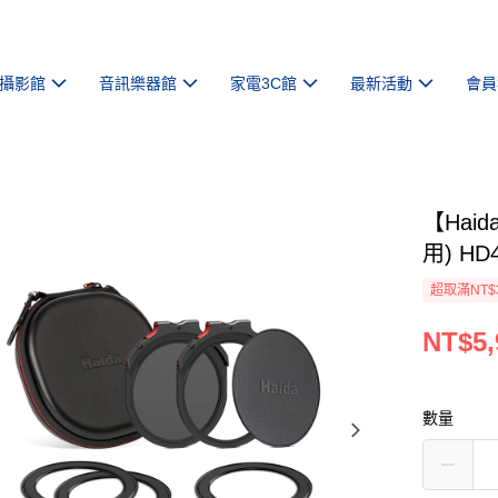
攝影館
音訊樂器館
家電3C館
最新活動
會員
【Haid
用) HD
超取滿NT$
NT$5,
數量