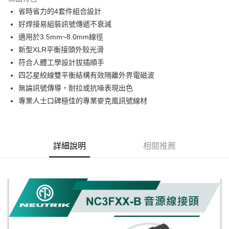
6 期 0 利率 每期
NT$216
21家銀行
合作金庫商業銀行
第一商業銀行
省時省力的4套件組合設計
華南商業銀行
彰化商業銀行
12 期 0 利率 每期
NT$108
21家銀行
合作金庫商業銀行
第一商業銀行
好焊接易組裝訊號傳遞不衰減
上海商業儲蓄銀行
台北富邦商業銀行
華南商業銀行
彰化商業銀行
合作金庫商業銀行
第一商業銀行
超商取貨付款
國泰世華商業銀行
兆豐國際商業銀行
適用於3.5mm~8.0mm線徑
上海商業儲蓄銀行
台北富邦商業銀行
華南商業銀行
彰化商業銀行
臺灣中小企業銀行
台中商業銀行
新型XLR平衡接頭外殼光滑
國泰世華商業銀行
兆豐國際商業銀行
LINE Pay
上海商業儲蓄銀行
台北富邦商業銀行
匯豐（台灣）商業銀行
華泰商業銀行
臺灣中小企業銀行
台中商業銀行
符合人體工學設計拔插順手
國泰世華商業銀行
兆豐國際商業銀行
聯邦商業銀行
遠東國際商業銀行
匯豐（台灣）商業銀行
華泰商業銀行
Apple Pay
四芯星絞線雙平衡結構有效隔離外界電磁波
臺灣中小企業銀行
台中商業銀行
元大商業銀行
永豐商業銀行
聯邦商業銀行
遠東國際商業銀行
匯豐（台灣）商業銀行
華泰商業銀行
無論訊號傳導，耐拉或抗噪表現出色
玉山商業銀行
星展（台灣）商業銀行
街口支付
元大商業銀行
永豐商業銀行
聯邦商業銀行
遠東國際商業銀行
專業人士口碑極佳的專業麥克風訊號線材
台新國際商業銀行
中國信託商業銀行
玉山商業銀行
星展（台灣）商業銀行
元大商業銀行
永豐商業銀行
台灣樂天信用卡公司
悠遊付
台新國際商業銀行
中國信託商業銀行
玉山商業銀行
星展（台灣）商業銀行
台灣樂天信用卡公司
台新國際商業銀行
中國信託商業銀行
Google Pay
台灣樂天信用卡公司
詳細說明
相關推薦
全支付
全盈+PAY
ATM付款
運送方式