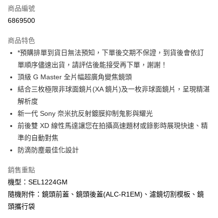
商品編號
信用卡分期付款
6869500
3 期 0 利率 每期
NT$28,660
21家銀行
商品特色
6 期 0 利率 每期
NT$14,330
21家銀行
合作金庫商業銀行
第一商業銀行
*預購排單到貨日無法預知，下單後交期不保證，到貨後會依訂
華南商業銀行
彰化商業銀行
12 期 0 利率 每期
NT$7,165
21家銀行
合作金庫商業銀行
第一商業銀行
單順序儘速出貨，請評估後能接受再下單，謝謝！
上海商業儲蓄銀行
台北富邦商業銀行
華南商業銀行
彰化商業銀行
合作金庫商業銀行
第一商業銀行
LINE Pay
國泰世華商業銀行
兆豐國際商業銀行
頂級 G Master 全片幅超廣角變焦鏡頭
上海商業儲蓄銀行
台北富邦商業銀行
華南商業銀行
彰化商業銀行
臺灣中小企業銀行
台中商業銀行
結合三枚極限非球面鏡片(XA 鏡片)及一枚非球面鏡片，呈現精湛
國泰世華商業銀行
兆豐國際商業銀行
Apple Pay
上海商業儲蓄銀行
台北富邦商業銀行
匯豐（台灣）商業銀行
華泰商業銀行
臺灣中小企業銀行
台中商業銀行
解析度
國泰世華商業銀行
兆豐國際商業銀行
聯邦商業銀行
遠東國際商業銀行
匯豐（台灣）商業銀行
華泰商業銀行
街口支付
新一代 Sony 奈米抗反射鍍膜抑制鬼影與耀光
臺灣中小企業銀行
台中商業銀行
元大商業銀行
永豐商業銀行
聯邦商業銀行
遠東國際商業銀行
匯豐（台灣）商業銀行
華泰商業銀行
前後雙 XD 線性馬達讓您在拍攝高速題材或錄影時展現快速、精
玉山商業銀行
星展（台灣）商業銀行
悠遊付
元大商業銀行
永豐商業銀行
聯邦商業銀行
遠東國際商業銀行
準的自動對焦
台新國際商業銀行
中國信託商業銀行
玉山商業銀行
星展（台灣）商業銀行
元大商業銀行
永豐商業銀行
台灣樂天信用卡公司
Google Pay
防滴防塵最佳化設計
台新國際商業銀行
中國信託商業銀行
玉山商業銀行
星展（台灣）商業銀行
台灣樂天信用卡公司
台新國際商業銀行
中國信託商業銀行
全支付
銷售重點
台灣樂天信用卡公司
機型：SEL1224GM
全盈+PAY
隨機附件：鏡頭前蓋、鏡頭後蓋(ALC-R1EM)、濾鏡切割模板、鏡
AFTEE先享後付
頭攜行袋
相關說明