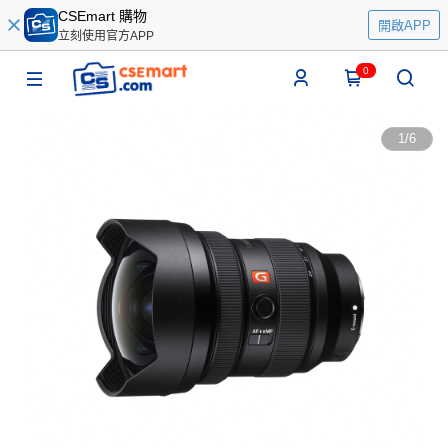
CSEmart 購物
開啟APP
立刻使用官方APP
0
1
/
6