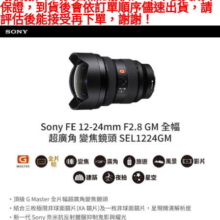
保證，到貨後會依訂單順序儘速出貨，請
https://aftee.tw/terms/#terms3
評估後能接受再下單，謝謝！
３．未成年的使用者請事先徵得法定代理人或監護人之同意方可使用
「AFTEE先享後付」，若未經同意申辦者引起之損失，本公司不負相關責
任。
４．使用「AFTEE先享後付」時，將依據個別帳號之用戶狀況，依本公司即
時審查核予不同之上限額度；若仍有額度不足之情形，本公司將視審查結果
請求用戶進行身份認證。
５．嚴禁一人註冊多個帳號或使用他人資訊註冊。若發現惡意使用之情形，
恩沛科技股份有限公司將有權停止該用戶之使用額度並採取法律行動。