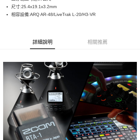
華南商業銀行
彰化商業銀行
12 期 0 利率 每期
NT$115
21家銀行
合作金庫商業銀行
第一商業銀行
尺寸:25.4x19.1x3.2mm
上海商業儲蓄銀行
台北富邦商業銀行
華南商業銀行
彰化商業銀行
合作金庫商業銀行
第一商業銀行
超商取貨付款
國泰世華商業銀行
兆豐國際商業銀行
相容設備:ARQ AR-48/LiveTrak L-20/H3-VR
上海商業儲蓄銀行
台北富邦商業銀行
華南商業銀行
彰化商業銀行
臺灣中小企業銀行
台中商業銀行
國泰世華商業銀行
兆豐國際商業銀行
LINE Pay
上海商業儲蓄銀行
台北富邦商業銀行
匯豐（台灣）商業銀行
華泰商業銀行
臺灣中小企業銀行
台中商業銀行
國泰世華商業銀行
兆豐國際商業銀行
聯邦商業銀行
遠東國際商業銀行
匯豐（台灣）商業銀行
華泰商業銀行
Apple Pay
臺灣中小企業銀行
台中商業銀行
元大商業銀行
永豐商業銀行
詳細說明
相關推薦
聯邦商業銀行
遠東國際商業銀行
匯豐（台灣）商業銀行
華泰商業銀行
玉山商業銀行
星展（台灣）商業銀行
街口支付
元大商業銀行
永豐商業銀行
聯邦商業銀行
遠東國際商業銀行
台新國際商業銀行
中國信託商業銀行
玉山商業銀行
星展（台灣）商業銀行
元大商業銀行
永豐商業銀行
台灣樂天信用卡公司
悠遊付
台新國際商業銀行
中國信託商業銀行
玉山商業銀行
星展（台灣）商業銀行
台灣樂天信用卡公司
台新國際商業銀行
中國信託商業銀行
Google Pay
台灣樂天信用卡公司
全支付
全盈+PAY
AFTEE先享後付
相關說明
【關於「AFTEE先享後付」】
ATM付款
AFTEE先享後付是「在收到商品之後才付款」的支付方式。 讓您購物簡單
便利好安心！
１．簡單：不需註冊會員、不需綁卡、不需儲值。