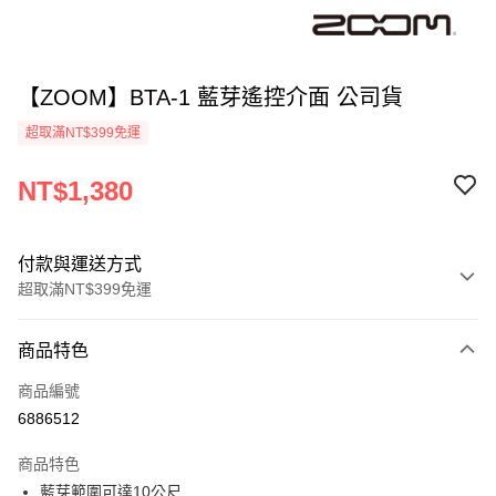
【ZOOM】BTA-1 藍芽遙控介面 公司貨
超取滿NT$399免運
NT$1,380
付款與運送方式
超取滿NT$399免運
付款方式
商品特色
信用卡一次付款
商品編號
信用卡分期付款
6886512
3 期 0 利率 每期
NT$460
21家銀行
商品特色
6 期 0 利率 每期
NT$230
21家銀行
合作金庫商業銀行
第一商業銀行
藍芽範圍可達10公尺