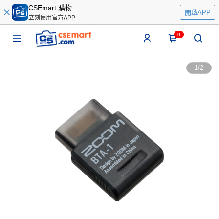
CSEmart 購物
開啟APP
立刻使用官方APP
0
1
/
2