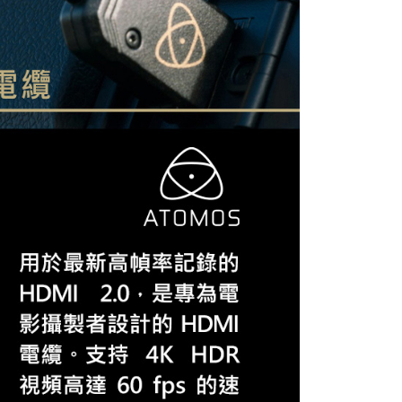
：結帳手續完成當下不需立刻繳費，但若您需要取消訂單，請聯
付款
的店家。未經商家同意取消之訂單仍視為有效，需透過AFTEE
繳納相關費用。
0，滿NT$399(含以上)免運費
否成功請以「AFTEE先享後付 」之結帳頁面顯示為準，若有關於
功／繳費後需取消欲退款等相關疑問，請聯繫「AFTEE先享後
援中心」
https://netprotections.freshdesk.com/support/home
5，滿NT$399(含以上)免運費
項】
市自取
恩沛科技股份有限公司提供之「AFTEE先享後付」服務完成之
依本服務之必要範圍內提供個人資料，並將交易相關給付款項請
讓予恩沛科技股份有限公司。
個人資料處理事宜，請瀏覽以下網址：
ee.tw/terms/#terms3
年的使用者請事先徵得法定代理人或監護人之同意方可使用
E先享後付」，若未經同意申辦者引起之損失，本公司不負相關責
AFTEE先享後付」時，將依據個別帳號之用戶狀況，依本公司
核予不同之上限額度；若仍有額度不足之情形，本公司將視審查
用戶進行身份認證。
一人註冊多個帳號或使用他人資訊註冊。若發現惡意使用之情
科技股份有限公司將有權停止該用戶之使用額度並採取法律行