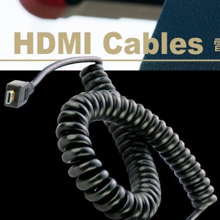
※ 請注意
7-11取貨
絡購買商品
先享後付
每筆NT$6
※ 交易是
是否繳費成
宅配
付客戶支
每筆NT$7
【注意事
付款後門
１．透過由
交易，需
免運費
求債權轉
２．關於
https://aft
３．未成
「AFTE
任。
４．使用「
即時審查
結果請求
５．嚴禁
形，恩沛
動。