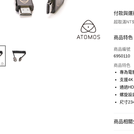
付款與運
超取滿NT$
付款方式
商品特色
信用卡一
商品編號
6950110
信用卡分
商品特色
3 期 
專為電
6 期 
合作金
支援4K
華南商
12 期
通過HD
合作金
上海商
華南商
螺旋設
合作金
超商取貨
國泰世
上海商
尺寸234
華南商
臺灣中
國泰世
LINE Pay
上海商
匯豐（
臺灣中
國泰世
聯邦商
匯豐（
Apple Pay
臺灣中
商品相關分
元大商
聯邦商
匯豐（
玉山商
街口支付
元大商
｜電競/3
聯邦商