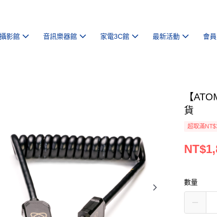
攝影館
音訊樂器館
家電3C館
最新活動
會員
【ATO
貨
超取滿NT$
NT$1,
數量