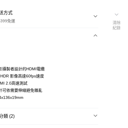
送方式
399免運
清除
紀錄
次付款
期付款
0 利率 每期
NT$600
21家銀行
影攝製者設計的HDMI電纜
0 利率 每期
NT$300
21家銀行
庫商業銀行
第一商業銀行
 HDR 影像高達60fps速度
業銀行
彰化商業銀行
 0 利率 每期
NT$150
21家銀行
MI 2.0高速測試
庫商業銀行
第一商業銀行
業儲蓄銀行
台北富邦商業銀行
業銀行
彰化商業銀行
計可依需要伸縮避免雜亂
庫商業銀行
第一商業銀行
付款
華商業銀行
兆豐國際商業銀行
業儲蓄銀行
台北富邦商業銀行
x136x19mm
業銀行
彰化商業銀行
小企業銀行
台中商業銀行
華商業銀行
兆豐國際商業銀行
業儲蓄銀行
台北富邦商業銀行
台灣）商業銀行
華泰商業銀行
小企業銀行
台中商業銀行
華商業銀行
兆豐國際商業銀行
業銀行
遠東國際商業銀行
台灣）商業銀行
華泰商業銀行
小企業銀行
台中商業銀行
類 (2)
業銀行
永豐商業銀行
業銀行
遠東國際商業銀行
台灣）商業銀行
華泰商業銀行
業銀行
星展（台灣）商業銀行
業銀行
永豐商業銀行
C數位專區｜
專業圖傳/監視器
業銀行
遠東國際商業銀行