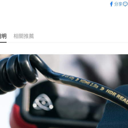
台新國
玉山商
分享
元大商
台灣樂
悠遊付
數位/3C品
台新國
玉山商
台灣樂
台新國
Google Pa
台灣樂
全支付
說明
相關推薦
全盈+PAY
AFTEE先
相關說明
【關於「A
ATM付款
AFTEE
便利好安
１．簡單
２．便利
運送方式
３．安心
全家取貨
【「AFT
每筆NT$6
１．於結帳
付」結帳
萊爾富取
２．訂單
３．收到繳
每筆NT$6
／ATM／