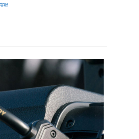
際商業銀行
中國信託商業銀行
業銀行
星展（台灣）商業銀行
客服
業銀行
永豐商業銀行
天信用卡公司
牌
Atomos
際商業銀行
中國信託商業銀行
業銀行
星展（台灣）商業銀行
天信用卡公司
際商業銀行
中國信託商業銀行
y
天信用卡公司
享後付
FTEE先享後付」】
先享後付是「在收到商品之後才付款」的支付方式。 讓您購物簡單
心！
：不需註冊會員、不需綁卡、不需儲值。
：只要手機號碼，簡訊認證，即可結帳。
：先確認商品／服務後，再付款。
付款
EE先享後付」結帳流程】
0，滿NT$399(含以上)免運費
方式選擇「AFTEE先享後付」後，將跳轉至「AFTEE先享後
頁面，進行簡訊認證並確認金額後，即可完成結帳。
貨付款
成立數日內，您將收到繳費通知簡訊。
費通知簡訊後14天內，點擊此簡訊中的連結，可透過四大超商
0，滿NT$399(含以上)免運費
網路銀行／等多元方式進行付款，方視為交易完成。