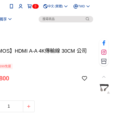
0
中文 (繁體)
TWD
獨享
MOS】HDMI A-A 4K傳輸線 30CM 公司
399免運
800