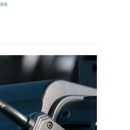
際商業銀行
中國信託商業銀行
業銀行
星展（台灣）商業銀行
客服
業銀行
永豐商業銀行
天信用卡公司
牌
Atomos
際商業銀行
中國信託商業銀行
業銀行
星展（台灣）商業銀行
天信用卡公司
際商業銀行
中國信託商業銀行
y
天信用卡公司
享後付
FTEE先享後付」】
先享後付是「在收到商品之後才付款」的支付方式。 讓您購物簡單
心！
：不需註冊會員、不需綁卡、不需儲值。
：只要手機號碼，簡訊認證，即可結帳。
：先確認商品／服務後，再付款。
付款
EE先享後付」結帳流程】
0，滿NT$399(含以上)免運費
方式選擇「AFTEE先享後付」後，將跳轉至「AFTEE先享後
頁面，進行簡訊認證並確認金額後，即可完成結帳。
貨付款
成立數日內，您將收到繳費通知簡訊。
費通知簡訊後14天內，點擊此簡訊中的連結，可透過四大超商
0，滿NT$399(含以上)免運費
網路銀行／等多元方式進行付款，方視為交易完成。