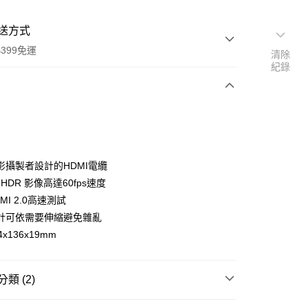
送方式
399免運
清除
紀錄
次付款
期付款
0 利率 每期
NT$600
21家銀行
影攝製者設計的HDMI電纜
0 利率 每期
NT$300
21家銀行
庫商業銀行
第一商業銀行
 HDR 影像高達60fps速度
業銀行
彰化商業銀行
 0 利率 每期
NT$150
21家銀行
MI 2.0高速測試
庫商業銀行
第一商業銀行
業儲蓄銀行
台北富邦商業銀行
業銀行
彰化商業銀行
計可依需要伸縮避免雜亂
庫商業銀行
第一商業銀行
付款
華商業銀行
兆豐國際商業銀行
業儲蓄銀行
台北富邦商業銀行
x136x19mm
業銀行
彰化商業銀行
小企業銀行
台中商業銀行
華商業銀行
兆豐國際商業銀行
業儲蓄銀行
台北富邦商業銀行
台灣）商業銀行
華泰商業銀行
小企業銀行
台中商業銀行
華商業銀行
兆豐國際商業銀行
業銀行
遠東國際商業銀行
台灣）商業銀行
華泰商業銀行
小企業銀行
台中商業銀行
類 (2)
業銀行
永豐商業銀行
業銀行
遠東國際商業銀行
台灣）商業銀行
華泰商業銀行
業銀行
星展（台灣）商業銀行
業銀行
永豐商業銀行
C數位專區｜
專業圖傳/監視器
業銀行
遠東國際商業銀行