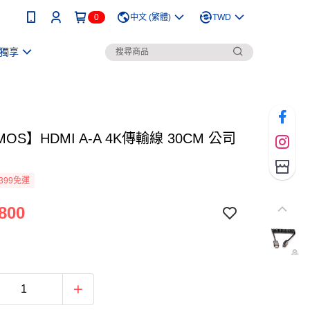
0
中文 (繁體)
TWD
獨享
MOS】HDMI A-A 4K傳輸線 30CM 公司
399免運
800