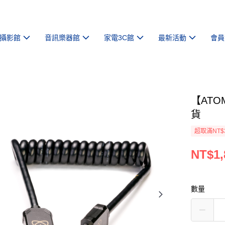
攝影館
音訊樂器館
家電3C館
最新活動
會員
【ATO
貨
超取滿NT$
NT$1,
數量