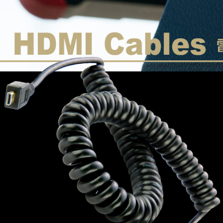
※ 請注意
7-11取貨
絡購買商品
先享後付
每筆NT$6
※ 交易是
是否繳費成
宅配
付客戶支
每筆NT$7
【注意事
付款後門
１．透過由
交易，需
免運費
求債權轉
２．關於
https://aft
３．未成
「AFTE
任。
４．使用「
即時審查
結果請求
５．嚴禁
形，恩沛
動。