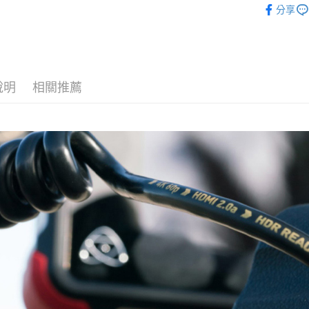
台新國
玉山商
分享
元大商
台灣樂
悠遊付
數位/3C品
台新國
玉山商
台灣樂
台新國
Google Pa
台灣樂
全支付
說明
相關推薦
全盈+PAY
AFTEE先
相關說明
【關於「A
ATM付款
AFTEE
便利好安
１．簡單
２．便利
運送方式
３．安心
全家取貨
【「AFT
每筆NT$6
１．於結帳
付」結帳
萊爾富取
２．訂單
３．收到繳
每筆NT$6
／ATM／