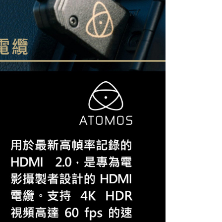
：結帳手續完成當下不需立刻繳費，但若您需要取消訂單，請聯
付款
的店家。未經商家同意取消之訂單仍視為有效，需透過AFTEE
繳納相關費用。
0，滿NT$399(含以上)免運費
否成功請以「AFTEE先享後付 」之結帳頁面顯示為準，若有關於
功／繳費後需取消欲退款等相關疑問，請聯繫「AFTEE先享後
援中心」
https://netprotections.freshdesk.com/support/home
5，滿NT$399(含以上)免運費
項】
市自取
恩沛科技股份有限公司提供之「AFTEE先享後付」服務完成之
依本服務之必要範圍內提供個人資料，並將交易相關給付款項請
讓予恩沛科技股份有限公司。
個人資料處理事宜，請瀏覽以下網址：
ee.tw/terms/#terms3
年的使用者請事先徵得法定代理人或監護人之同意方可使用
E先享後付」，若未經同意申辦者引起之損失，本公司不負相關責
AFTEE先享後付」時，將依據個別帳號之用戶狀況，依本公司
核予不同之上限額度；若仍有額度不足之情形，本公司將視審查
用戶進行身份認證。
一人註冊多個帳號或使用他人資訊註冊。若發現惡意使用之情
科技股份有限公司將有權停止該用戶之使用額度並採取法律行