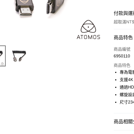
付款與運
超取滿NT$
付款方式
商品特色
信用卡一
商品編號
6950110
信用卡分
商品特色
3 期 
專為電
6 期 
合作金
支援4K
華南商
12 期
通過HD
合作金
上海商
華南商
螺旋設
合作金
超商取貨
國泰世
上海商
尺寸234
華南商
臺灣中
國泰世
LINE Pay
上海商
匯豐（
臺灣中
國泰世
聯邦商
匯豐（
Apple Pay
臺灣中
商品相關分
元大商
聯邦商
匯豐（
玉山商
街口支付
元大商
｜電競/3
聯邦商