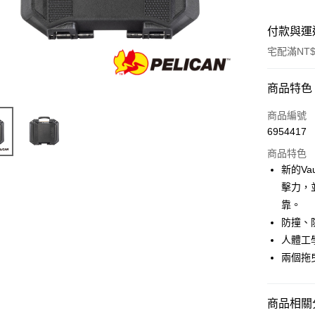
付款與運
宅配滿NT$
付款方式
商品特色
信用卡一
商品編號
6954417
信用卡分
商品特色
3 期 
新的V
6 期 
合作金
擊力，
華南商
12 期
靠。
合作金
上海商
華南商
防撞、
合作金
LINE Pay
國泰世
上海商
人體工
華南商
臺灣中
國泰世
Apple Pay
上海商
兩個拖
匯豐（
臺灣中
國泰世
聯邦商
匯豐（
街口支付
臺灣中
元大商
聯邦商
匯豐（
商品相關分
玉山商
悠遊付
元大商
聯邦商