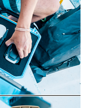
繳納相關費用。
否成功請以「AFTEE先享後付 」之結帳頁面顯示為準，若有關於
功／繳費後需取消欲退款等相關疑問，請聯繫「AFTEE先享後
援中心」
https://netprotections.freshdesk.com/support/home
項】
恩沛科技股份有限公司提供之「AFTEE先享後付」服務完成之
依本服務之必要範圍內提供個人資料，並將交易相關給付款項請
讓予恩沛科技股份有限公司。
個人資料處理事宜，請瀏覽以下網址：
ee.tw/terms/#terms3
年的使用者請事先徵得法定代理人或監護人之同意方可使用
E先享後付」，若未經同意申辦者引起之損失，本公司不負相關責
AFTEE先享後付」時，將依據個別帳號之用戶狀況，依本公司
核予不同之上限額度；若仍有額度不足之情形，本公司將視審查
用戶進行身份認證。
一人註冊多個帳號或使用他人資訊註冊。若發現惡意使用之情
科技股份有限公司將有權停止該用戶之使用額度並採取法律行