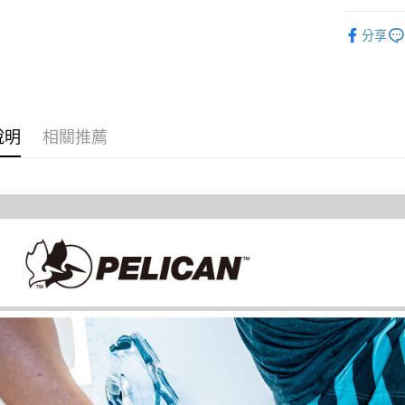
台新國
玉山商
元大商
攝影器材
台灣樂
Google Pa
台新國
分享
玉山商
台灣樂
｜攝影器
台新國
全支付
台灣樂
全盈+PAY
AFTEE先
說明
相關推薦
相關說明
【關於「A
ATM付款
AFTEE
便利好安
１．簡單
２．便利
運送方式
３．安心
宅配
【「AFT
每筆NT$7
１．於結帳
付」結帳
付款後門
２．訂單
３．收到繳
免運費
／ATM／
※ 請注意
絡購買商品