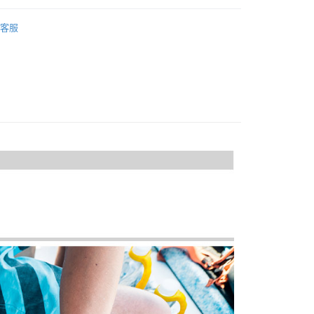
際商業銀行
中國信託商業銀行
業銀行
星展（台灣）商業銀行
業銀行
永豐商業銀行
品牌
PELICAN
天信用卡公司
y
際商業銀行
中國信託商業銀行
客服
業銀行
星展（台灣）商業銀行
天信用卡公司
材專區｜
氣密/手提箱
際商業銀行
中國信託商業銀行
天信用卡公司
享後付
FTEE先享後付」】
先享後付是「在收到商品之後才付款」的支付方式。 讓您購物簡單
心！
：不需註冊會員、不需綁卡、不需儲值。
：只要手機號碼，簡訊認證，即可結帳。
：先確認商品／服務後，再付款。
EE先享後付」結帳流程】
5，滿NT$399(含以上)免運費
方式選擇「AFTEE先享後付」後，將跳轉至「AFTEE先享後
頁面，進行簡訊認證並確認金額後，即可完成結帳。
市自取
成立數日內，您將收到繳費通知簡訊。
費通知簡訊後14天內，點擊此簡訊中的連結，可透過四大超商
網路銀行／等多元方式進行付款，方視為交易完成。
：結帳手續完成當下不需立刻繳費，但若您需要取消訂單，請聯
的店家。未經商家同意取消之訂單仍視為有效，需透過AFTEE