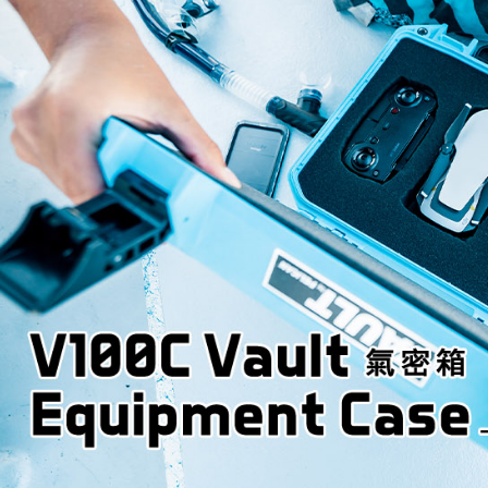
先享後付
※ 交易是
是否繳費成
付客戶支
【注意事
１．透過由
交易，需
求債權轉
２．關於
https://aft
３．未成
「AFTE
任。
４．使用「
即時審查
結果請求
５．嚴禁
形，恩沛
動。