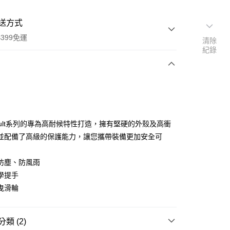
送方式
399免運
清除
紀錄
次付款
期付款
0 利率 每期
NT$746
21家銀行
ault系列的專為高耐候特性打造，擁有堅硬的外殼及高衝
0 利率 每期
NT$373
21家銀行
庫商業銀行
第一商業銀行
並配備了高級的保護能力，讓您攜帶裝備更加安全可
業銀行
彰化商業銀行
 0 利率 每期
NT$186
21家銀行
庫商業銀行
第一商業銀行
業儲蓄銀行
台北富邦商業銀行
業銀行
彰化商業銀行
防塵、防風雨
庫商業銀行
第一商業銀行
華商業銀行
兆豐國際商業銀行
業儲蓄銀行
台北富邦商業銀行
學提手
業銀行
彰化商業銀行
小企業銀行
台中商業銀行
華商業銀行
兆豐國際商業銀行
業儲蓄銀行
台北富邦商業銀行
曳滑輪
台灣）商業銀行
華泰商業銀行
小企業銀行
台中商業銀行
華商業銀行
兆豐國際商業銀行
業銀行
遠東國際商業銀行
台灣）商業銀行
華泰商業銀行
小企業銀行
台中商業銀行
業銀行
永豐商業銀行
業銀行
遠東國際商業銀行
台灣）商業銀行
華泰商業銀行
類 (2)
業銀行
星展（台灣）商業銀行
業銀行
永豐商業銀行
業銀行
遠東國際商業銀行