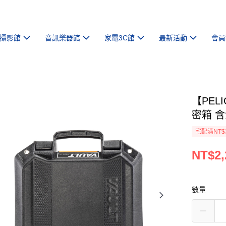
攝影館
音訊樂器館
家電3C館
最新活動
會員
【PELI
密箱 含
宅配滿NT$
NT$2,
數量