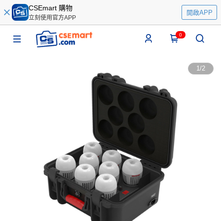
CSEmart 購物
開啟APP
立刻使用官方APP
0
1
/
2