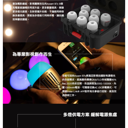
便利好安心！
１．簡單：不需註冊會員、不需綁卡、不需儲值。
運送方式
２．便利：只要手機號碼，簡訊認證，即可結帳。
３．安心：先確認商品／服務後，再付款。
宅配
每筆NT$75，滿NT$399(含以上)免運費
【「AFTEE先享後付」結帳流程】
１．於結帳方式選擇「AFTEE先享後付」後，將跳轉至「AFTEE先享後付」
付款後門市自取
結帳頁面，進行簡訊認證並確認金額後，即可完成結帳。
２．訂單成立數日內，您將收到繳費通知簡訊。
免運費
３．收到繳費通知簡訊後14天內，點擊此簡訊中的連結，可透過四大超商／
ATM／網路銀行／等多元方式進行付款，方視為交易完成。
※ 請注意：結帳手續完成當下不需立刻繳費，但若您需要取消訂單，請聯絡
購買商品的店家。未經商家同意取消之訂單仍視為有效，需透過AFTEE先享
後付繳納相關費用。
※ 交易是否成功請以「AFTEE先享後付 」之結帳頁面顯示為準，若有關於
是否繳費成功／繳費後需取消欲退款等相關疑問，請聯繫「AFTEE先享後付
客戶支援中心」
https://netprotections.freshdesk.com/support/home
【注意事項】
１．透過由恩沛科技股份有限公司提供之「AFTEE先享後付」服務完成之交
易，需依本服務之必要範圍內提供個人資料，並將交易相關給付款項請求債
權轉讓予恩沛科技股份有限公司。
２．關於個人資料處理事宜，請瀏覽以下網址：
https://aftee.tw/terms/#terms3
３．未成年的使用者請事先徵得法定代理人或監護人之同意方可使用