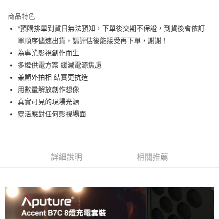
3 期 0 利率 每期
NT$8,666
21家銀行
商品特色
6 期 0 利率 每期
NT$4,333
21家銀行
合作金庫商業銀行
第一商業銀行
*預購排單到貨日無法預知，下單後交期不保證，到貨後會依訂
華南商業銀行
彰化商業銀行
12 期 0 利率 每期
NT$2,166
21家銀行
合作金庫商業銀行
第一商業銀行
單順序儘速出貨，請評估後能接受再下單，謝謝！
上海商業儲蓄銀行
台北富邦商業銀行
華南商業銀行
彰化商業銀行
合作金庫商業銀行
第一商業銀行
LINE Pay
國泰世華商業銀行
兆豐國際商業銀行
為專業影視創作而生
上海商業儲蓄銀行
台北富邦商業銀行
華南商業銀行
彰化商業銀行
臺灣中小企業銀行
台中商業銀行
多燈供電方案 緩減電源焦慮
國泰世華商業銀行
兆豐國際商業銀行
Apple Pay
上海商業儲蓄銀行
台北富邦商業銀行
匯豐（台灣）商業銀行
華泰商業銀行
臺灣中小企業銀行
台中商業銀行
兼顧外拍相 結實更抗造
國泰世華商業銀行
兆豐國際商業銀行
聯邦商業銀行
遠東國際商業銀行
匯豐（台灣）商業銀行
華泰商業銀行
街口支付
用數量解放創作想像
臺灣中小企業銀行
台中商業銀行
元大商業銀行
永豐商業銀行
聯邦商業銀行
遠東國際商業銀行
匯豐（台灣）商業銀行
華泰商業銀行
真實可見的現場光源
玉山商業銀行
星展（台灣）商業銀行
悠遊付
元大商業銀行
永豐商業銀行
聯邦商業銀行
遠東國際商業銀行
靈活應對任何影視場面
台新國際商業銀行
中國信託商業銀行
玉山商業銀行
星展（台灣）商業銀行
元大商業銀行
永豐商業銀行
台灣樂天信用卡公司
Google Pay
台新國際商業銀行
中國信託商業銀行
玉山商業銀行
星展（台灣）商業銀行
台灣樂天信用卡公司
台新國際商業銀行
中國信託商業銀行
全支付
台灣樂天信用卡公司
詳細說明
相關推薦
全盈+PAY
AFTEE先享後付
相關說明
【關於「AFTEE先享後付」】
ATM付款
AFTEE先享後付是「在收到商品之後才付款」的支付方式。 讓您購物簡單