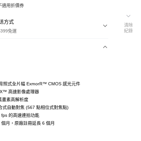
不適用折價券
送方式
清除
紀錄
399免運
次付款
期付款
0 利率 每期
NT$27,993
21家銀行
 背照式全片幅 ExmorR™ CMOS 感光元件
0 利率 每期
NT$13,996
21家銀行
庫商業銀行
第一商業銀行
Z X™ 高速影像處理器
業銀行
彰化商業銀行
 0 利率 每期
NT$6,998
21家銀行
0 萬畫素高解析度
庫商業銀行
第一商業銀行
業儲蓄銀行
台北富邦商業銀行
業銀行
彰化商業銀行
式自動對焦 (567 點相位式對焦點)
庫商業銀行
第一商業銀行
華商業銀行
兆豐國際商業銀行
業儲蓄銀行
台北富邦商業銀行
0 fps 的高速連拍功能
業銀行
彰化商業銀行
小企業銀行
台中商業銀行
華商業銀行
兆豐國際商業銀行
業儲蓄銀行
台北富邦商業銀行
8 個月，原廠註冊延長 6 個月
台灣）商業銀行
華泰商業銀行
小企業銀行
台中商業銀行
華商業銀行
兆豐國際商業銀行
業銀行
遠東國際商業銀行
台灣）商業銀行
華泰商業銀行
小企業銀行
台中商業銀行
業銀行
永豐商業銀行
業銀行
遠東國際商業銀行