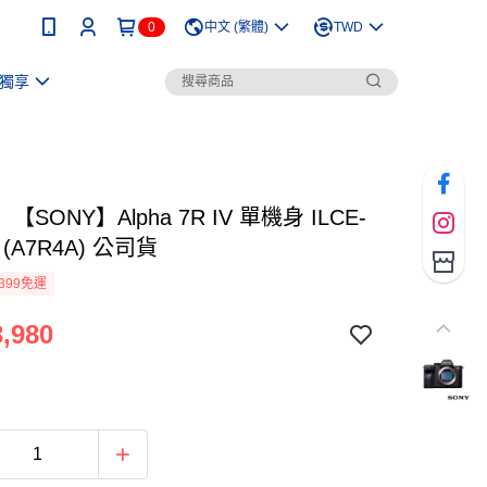
0
中文 (繁體)
TWD
獨享
SONY】Alpha 7R IV 單機身 ILCE-
 (A7R4A) 公司貨
399免運
,980