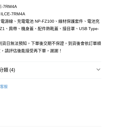
台灣）商業銀行
華泰商業銀行
業銀行
星展（台灣）商業銀行
業銀行
永豐商業銀行
-7RM4A
業銀行
遠東國際商業銀行
際商業銀行
中國信託商業銀行
業銀行
星展（台灣）商業銀行
業銀行
永豐商業銀行
LCE-7RM4A
天信用卡公司
y
際商業銀行
中國信託商業銀行
業銀行
星展（台灣）商業銀行
電源線、充電電池 NP-FZ100、線材保護套件、電池充
天信用卡公司
際商業銀行
中國信託商業銀行
QZ1、肩帶、機身蓋、配件熱靴蓋、接目罩、USB Type-
天信用卡公司
單到貨日無法預知，下單後交期不保證，到貨後會依訂單順
貨，請評估後能接受再下單，謝謝！
類 (4)
品牌
SONY
5，滿NT$399(含以上)免運費
客服
頭專區｜
相機/視訊/攝影機
市自取
ber 推薦專區👍
相機/鏡頭/配件
艦館
α 數位單眼相機