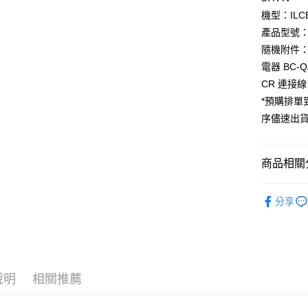
匯豐（
玉山商
悠遊付
元大商
機型：ILCE
聯邦商
台新國
玉山商
元大商
產品型號：I
台灣樂
Google Pa
台新國
玉山商
隨機附件：
台灣樂
台新國
全支付
電器 BC-
台灣樂
CR 連接線
全盈+PAY
*預購排
ATM付款
序儘速出
運送方式
商品相關分
宅配
攝影器材
每筆NT$7
分享
｜主機鏡
付款後門
👍YouTu
免運費
SONY 旗
說明
相關推薦