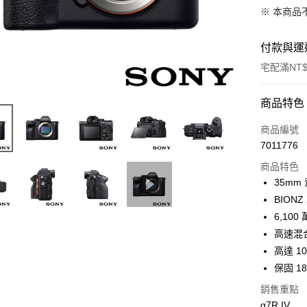
※ 本商品
付款與運
宅配滿NT$
付款方式
商品特色
信用卡一
商品編號
7011776
信用卡分
商品特色
3 期 
35mm
6 期 
合作金
BION
華南商
12 期
6,10
合作金
上海商
華南商
高速混合
合作金
LINE Pay
國泰世
上海商
高達 1
華南商
臺灣中
國泰世
Apple Pay
上海商
保固 1
匯豐（
臺灣中
國泰世
聯邦商
銷售重點
匯豐（
街口支付
臺灣中
元大商
聯邦商
α7R IV