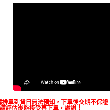
購排單到貨日無法預知，下單後交期不保證
請評估後能接受再下單，謝謝！