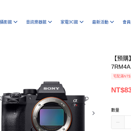
攝影館
音訊樂器館
家電3C館
最新活動
會員
【預購】【
7RM4A
宅配滿NT$
NT$83
數量