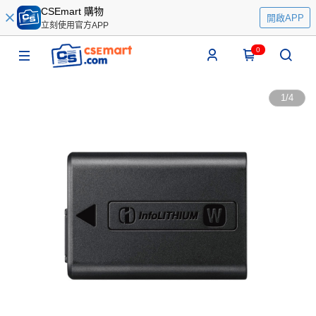
CSEmart 購物
開啟APP
立刻使用官方APP
0
1
/
4